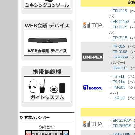
定格
・
ER-1115
（ハ
ル）
・
ER-1115S
（
・
ER-2115
（ハ
議デバイス
ル）
・
ER-3115
（ハ
・
TR-315
（ハン
・
TR-315S
（ハ
・
TRM-66A
（
ョルダー）
・
TRM-119
（
・
TS-711
（ハン
システム
・
TS-714
（ハ
・
TM-205
（シ
スル）
・
TS-803
（ハ
営業カレンダー
・
ER-2130W
（
・
ER-2830W
（
8月の営業日
Sun
Mon
Tue
Wed
Thu
Fri
Sat
・
TWB-300N
（