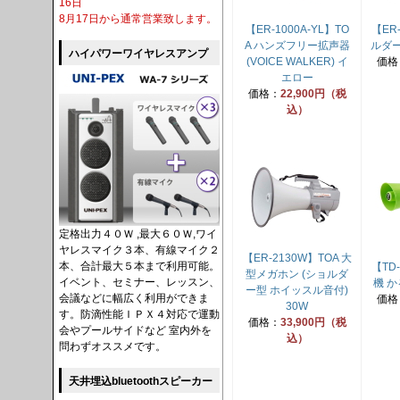
16日
8月17日から通常営業致します。
【ER-1000A-YL】TO
【ER
A ハンズフリー拡声器
ルダー
ハイパワーワイヤレスアンプ
(VOICE WALKER) イ
価格
エロー
価格：
22,900円（税
込）
定格出力４０Ｗ ,最大６０Ｗ,ワイ
ヤレスマイク３本、有線マイク２
【ER-2130W】TOA 大
本、合計最大５本まで利用可能。
【TD
型メガホン (ショルダ
イベント、セミナー、レッスン、
機 か
ー型 ホイッスル音付)
会議などに幅広く利用ができま
価格
30W
す。防滴性能ＩＰＸ４対応で運動
価格：
33,900円（税
会やプールサイドなど 室内外を
込）
問わずオススメです。
天井埋込bluetoothスピーカー