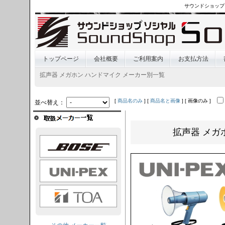
サウンドショップ
トップページ
会社概要
ご利用案内
お支払方法
拡声器 メガホン ハンドマイク メーカー別一覧
[
商品名のみ
] [
商品名と画像
] [ 画像のみ ]
並べ替え：
拡声器 メガ
OSE
I-PEX
TOA