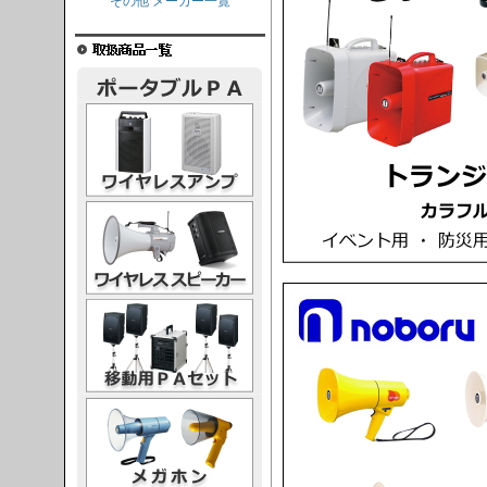
その他 メーカー一覧
レスアンプ
ススピーカー
PAセット
ガホン