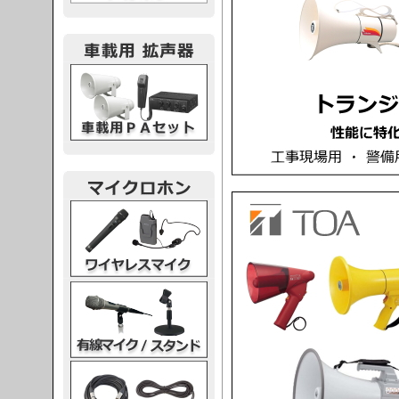
載用PA
レスマイク
ク・スタンド
ケーブル