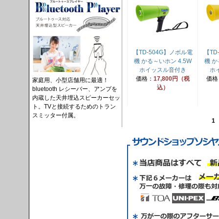
【TD-504G】ノボル電
【TD
機 かる～いホン 4.5W
機 か
ホイッスル音付き
ホ
価格：
17,800円（税
価格
家庭用、小型店舗用に最適！
込）
bluetooth レシーバー、アンプを
内蔵した天井埋込スピーカーセッ
ト。TVと接続するためのトラン
スミッター付属。
1