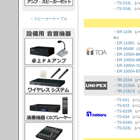
・
TS-533L
（ハ
・
TS-534L
（ハ
・
スピーカーケーブル
・
ER-1106
（ハ
ル）
PAアンプ
・
ER-1106S
（
・
ER-604W
（
・
ER-1000A-B
・
ER-1000A-W
・
ER-1000A-Y
スシステム
・
ER-1000A-B
・
TR-215A
（ハ
・
TR-215SA
（
・
TR-215CS
（
CDプレーヤー
・
TS-631
（ハン
・
TS-633
（ハ
・
TS-633R
（ハ
・
TS-634
（ハ
・
TS-634N
（ハ
グコンソール
・
TS-633L
（ハ