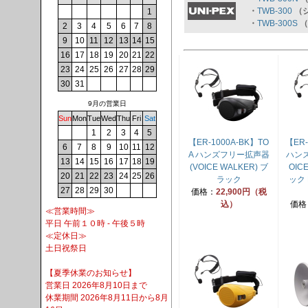
・
TWB-300
（
1
・
TWB-300S
（
2
3
4
5
6
7
8
9
10
11
12
13
14
15
16
17
18
19
20
21
22
23
24
25
26
27
28
29
30
31
9月の営業日
Sun
Mon
Tue
Wed
Thu
Fri
Sat
1
2
3
4
5
【ER-1000A-BK】TO
【ER-
6
7
8
9
10
11
12
A ハンズフリー拡声器
ハンズ
13
14
15
16
17
18
19
(VOICE WALKER) ブ
OIC
20
21
22
23
24
25
26
ラック
ック 
27
28
29
30
価格：
22,900円（税
込）
価格
≪営業時間≫
平日 午前１０時 - 午後５時
≪定休日≫
土日祝祭日
【夏季休業のお知らせ】
営業日 2026年8月10日まで
休業期間 2026年8月11日から8月