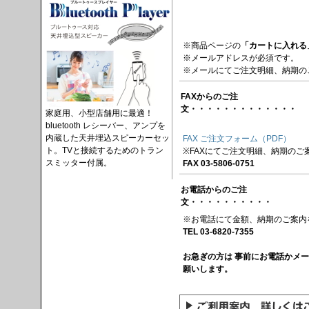
※商品ページの
「カートに入れる
※メールアドレスが必須です。
※メールにてご注文明細、納期の
FAXからのご注
文・・・・・・・・・・・・・
家庭用、小型店舗用に最適！
bluetooth レシーバー、アンプを
内蔵した天井埋込スピーカーセッ
FAX ご注文フォーム（PDF）
ト。TVと接続するためのトラン
※FAXにてご注文明細、納期のご
スミッター付属。
FAX 03-5806-0751
お電話からのご注
文・・・・・・・・・・
※お電話にて金額、納期のご案内
TEL 03-6820-7355
お急ぎの方は 事前にお電話かメ
願いします。