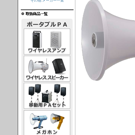
その他 メーカー一覧
レスアンプ
ススピーカー
PAセット
ガホン