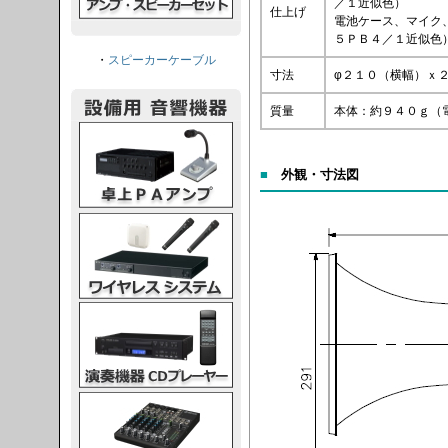
／１近似色）
仕上げ
電池ケース、マイク
５ＰＢ４／１近似色
・
スピーカーケーブル
寸法
φ２１０（横幅）ｘ
質量
本体：約９４０ｇ（
PAアンプ
■
外観・寸法図
スシステム
CDプレーヤー
グコンソール