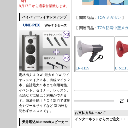
16日
8月17日から通常営業致します。
ハイパワーワイヤレスアンプ
【 関連商品 :
TOA メガホン
】
【 関連商品 :
TOA 防滴中型メ
ER-1115
ER-111
定格出力４０Ｗ ,最大６０Ｗ,ワイ
ヤレスマイク３本、有線マイク２
本、合計最大５本まで利用可能。
イベント、セミナー、レッスン、
会議などに幅広く利用ができま
す。防滴性能ＩＰＸ４対応で運動
会やプールサイドなど 室内外を
問わずオススメです。
お支払方法について
インターネットからのご注文・・
天井埋込bluetoothスピーカー