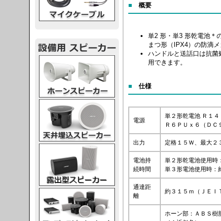
■
概要
単2 形・単3 形乾電池＊
まつ形（IPX4）の防滴
ハンドルと送話口は抗菌
スピーカー
用できます。
■
仕様
スピーカー
単２形乾電池 Ｒ１
電源
Ｒ６ＰＵｘ６（ＤＣ
出力
定格１５Ｗ、最大２
スピーカー
電池持
単２形乾電池使用時
続時間
単３形電池使用時：
通達距
約３１５ｍ（ＪＥＩ
スピーカー
離
ホーン部：ＡＢＳ樹