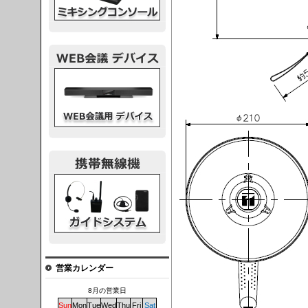
議デバイス
システム
営業カレンダー
8月の営業日
Sun
Mon
Tue
Wed
Thu
Fri
Sat