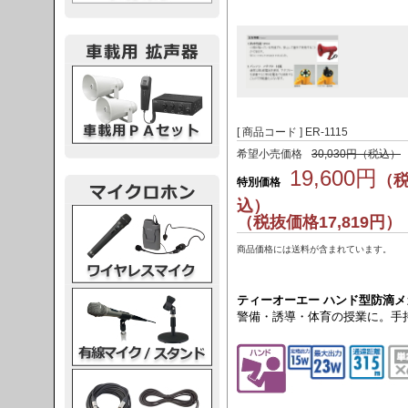
載用PA
[ 商品コード ] ER-1115
希望小売価格
30,030円（税込）
19,600円
（
特別価格
込）
レスマイク
（税抜価格17,819円）
商品価格には送料が含まれています。
ク・スタンド
ティーオーエー ハンド型防滴メガホ
警備・誘導・体育の授業に。手
ケーブル