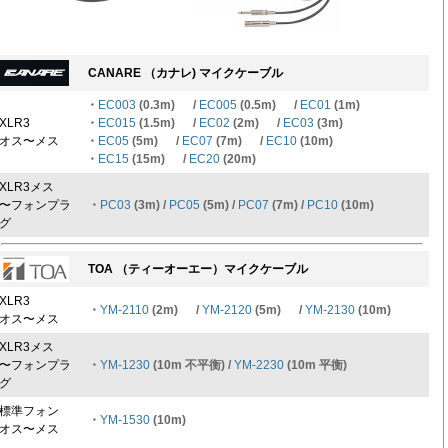
CANARE （カナレ) マイクケーブル
・
EC003
(0.3m) /
EC005
(0.5m) /
EC01
(1m)
XLR3
・
EC015
(1.5m) /
EC02
(2m) /
EC03
(3m)
オス〜メス
・
EC05
(5m) /
EC07
(7m) /
EC10
(10m)
・
EC15
(15m) /
EC20
(20m)
XLR3メス
〜フォンプラ
・
PC03
(3m) /
PC05
(5m) /
PC07
(7m) /
PC10
(10m)
グ
TOA （ティーオーエー）マイクケーブル
XLR3
・
YM-2110
(2m) /
YM-2120
(5m) /
YM-2130
(10m)
オス〜メス
XLR3メス
〜フォンプラ
・
YM-1230
(10m 不平衡) /
YM-2230
(10m 平衡)
グ
標準フォン
・
YM-1530
(10m)
オス〜メス