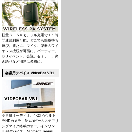
軽量６．５ｋｇ、フル充電で１１時
間連続利用可能。どこでも簡単持ち
運び。新たに、マイク、楽器のワイ
ヤレス接続が可能に。パーティー、
ＤＪイベント、会議、セミナー、弾
き語りなど用途は多彩に。
会議用デバイス VideoBar VB1
高音質オーディオ、4K対応ウルト
ラHDカメラ、6つのビームステアリ
ングマイク搭載のオールインワン
USBデバイス。Microsoft Teams、