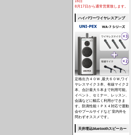
16日
8月17日から通常営業致します。
ハイパワーワイヤレスアンプ
定格出力４０Ｗ ,最大６０Ｗ,ワイ
ヤレスマイク３本、有線マイク２
本、合計最大５本まで利用可能。
イベント、セミナー、レッスン、
会議などに幅広く利用ができま
す。防滴性能ＩＰＸ４対応で運動
会やプールサイドなど 室内外を
問わずオススメです。
天井埋込bluetoothスピーカー