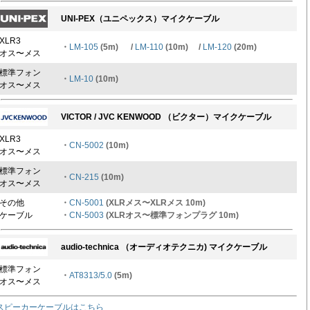
UNI-PEX（ユニペックス）マイクケーブル
XLR3
・
LM-105
(5m) /
LM-110
(10m) /
LM-120
(20m)
オス〜メス
標準フォン
・
LM-10
(10m)
オス〜メス
VICTOR / JVC KENWOOD （ビクター）マイクケーブル
XLR3
・
CN-5002
(10m)
オス〜メス
標準フォン
・
CN-215
(10m)
オス〜メス
その他
・
CN-5001
(XLRメス〜XLRメス 10m)
ケーブル
・
CN-5003
(XLRオス〜標準フォンプラグ 10m)
audio-technica （オーディオテクニカ) マイクケーブル
標準フォン
・
AT8313/5.0
(5m)
オス〜メス
スピーカーケーブルはこちら