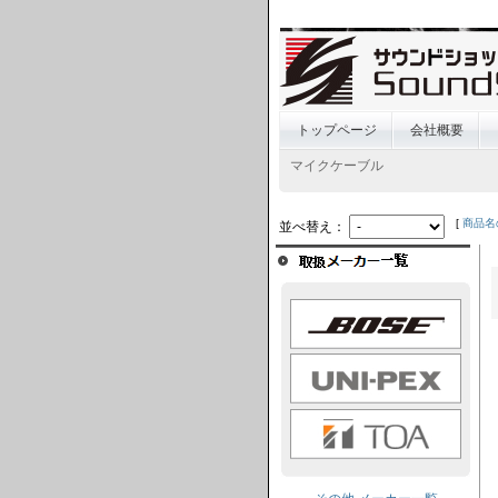
トップページ
会社概要
マイクケーブル
[
商品名
並べ替え：
BOSE
UNI-PEX
TOA