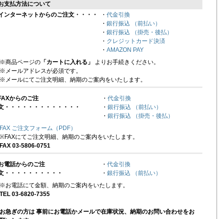
お支払方法について
インターネットからのご注文・・・・
・
代金引換
・
銀行振込 （前払い）
・
銀行振込 （掛売・後払）
・
クレジットカード決済
・
AMAZON PAY
※商品ページの
「カートに入れる」
よりお手続きください。
※メールアドレスが必須です。
※メールにてご注文明細、納期のご案内をいたします。
FAXからのご注
・
代金引換
文・・・・・・・・・・・・・
・
銀行振込 （前払い）
・
銀行振込 （掛売・後払）
FAX ご注文フォーム（PDF）
※FAXにてご注文明細、納期のご案内をいたします。
FAX 03-5806-0751
お電話からのご注
・
代金引換
文・・・・・・・・・・
・
銀行振込 （前払い）
※お電話にて金額、納期のご案内をいたします。
TEL 03-6820-7355
お急ぎの方は 事前にお電話かメールで在庫状況、納期のお問い合わせをお