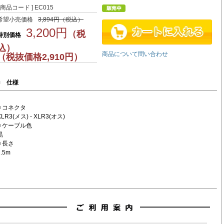
[ 商品コード ] EC015
希望小売価格
3,894円（税込）
3,200円
（税
特別価格
込）
商品について問い合わせ
（税抜価格2,910円）
■
仕様
■ コネクタ
XLR3(メス) - XLR3(オス)
■ ケーブル色
黒
■ 長さ
1.5m