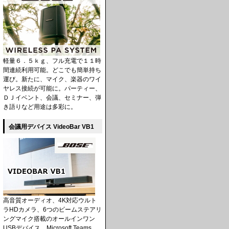
軽量６．５ｋｇ、フル充電で１１時
間連続利用可能。どこでも簡単持ち
運び。新たに、マイク、楽器のワイ
ヤレス接続が可能に。パーティー、
ＤＪイベント、会議、セミナー、弾
き語りなど用途は多彩に。
会議用デバイス VideoBar VB1
高音質オーディオ、4K対応ウルト
ラHDカメラ、6つのビームステアリ
ングマイク搭載のオールインワン
USBデバイス。Microsoft Teams、