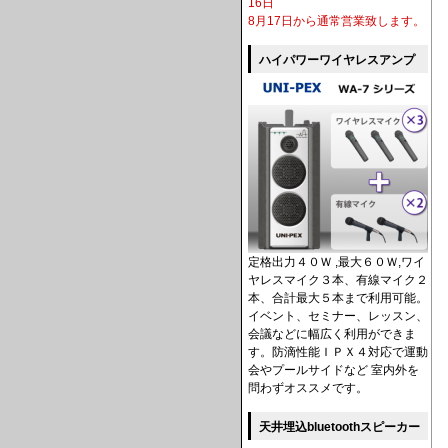
16日
8月17日から通常営業致します。
ハイパワーワイヤレスアンプ
定格出力４０Ｗ ,最大６０Ｗ,ワイ
ヤレスマイク３本、有線マイク２
本、合計最大５本まで利用可能。
イベント、セミナー、レッスン、
会議などに幅広く利用ができま
す。防滴性能ＩＰＸ４対応で運動
会やプールサイドなど 室内外を
問わずオススメです。
天井埋込bluetoothスピーカー