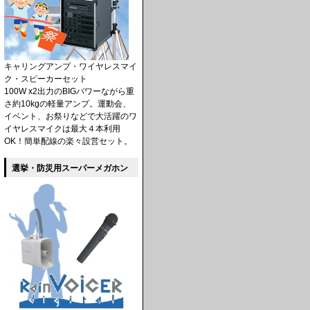
キャリングアンプ・ワイヤレスマイ
ク・スピーカーセット
100W x2出力のBIGパワーながら重
さ約10kgの軽量アンプ。運動会、
イベント、お祭りなどで大活躍のワ
イヤレスマイクは最大４本利用
OK！簡単配線の楽々設営セット。
選挙・防災用スーパーメガホン