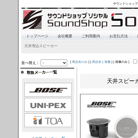
サウンドショップ
トップページ
会社概要
ご利用案内
お支払方法
天井埋込スピーカー
[
商品名のみ
] [
商品名と画像
] [ 画像のみ ]
並べ替え：
天井スピーカ
OSE
I-PEX
TOA