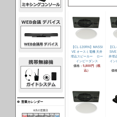
議デバイス
【CL-120RN】MASSI
【CL
VE オースミ電機 天井
SIV
埋込スピーカー ロー
井埋
インピーダンス
イン
価格：
5,800円（税
システム
込）
価
営業カレンダー
8月の営業日
Sun
Mon
Tue
Wed
Thu
Fri
Sat