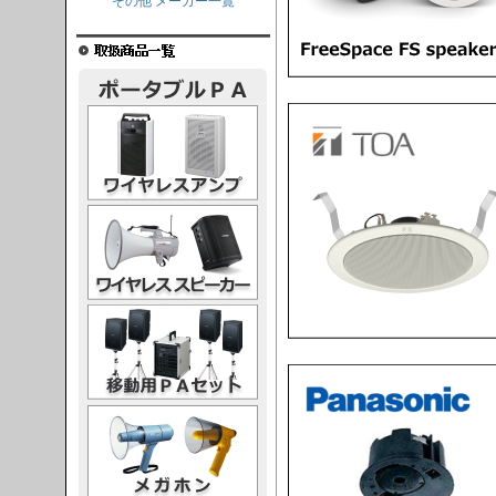
その他 メーカー一覧
レスアンプ
ススピーカー
PAセット
ガホン