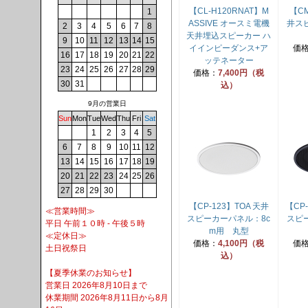
【CL-H120RNAT】M
【CM
1
ASSIVE オースミ電機
井ス
2
3
4
5
6
7
8
天井埋込スピーカー ハ
9
10
11
12
13
14
15
イインピーダンス+ア
価
16
17
18
19
20
21
22
ッテネーター
23
24
25
26
27
28
29
価格：
7,400円（税
30
31
込）
9月の営業日
Sun
Mon
Tue
Wed
Thu
Fri
Sat
1
2
3
4
5
6
7
8
9
10
11
12
13
14
15
16
17
18
19
20
21
22
23
24
25
26
27
28
29
30
【CP-123】TOA 天井
【CP
≪営業時間≫
スピーカーパネル：8c
スピ
平日 午前１０時 - 午後５時
m用 丸型
≪定休日≫
価格：
4,100円（税
価
土日祝祭日
込）
【夏季休業のお知らせ】
営業日 2026年8月10日まで
休業期間 2026年8月11日から8月