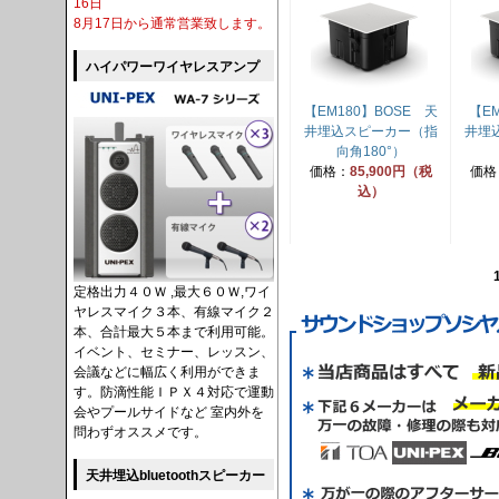
16日
8月17日から通常営業致します。
ハイパワーワイヤレスアンプ
【EM180】BOSE 天
【E
井埋込スピーカー（指
井埋
向角180°）
価格：
85,900円（税
価格
込）
定格出力４０Ｗ ,最大６０Ｗ,ワイ
ヤレスマイク３本、有線マイク２
本、合計最大５本まで利用可能。
イベント、セミナー、レッスン、
会議などに幅広く利用ができま
す。防滴性能ＩＰＸ４対応で運動
会やプールサイドなど 室内外を
問わずオススメです。
天井埋込bluetoothスピーカー