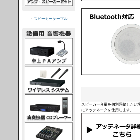
・
スピーカーケーブル
PAアンプ
スシステム
CDプレーヤー
スピーカー音量を個別調整したい
にアッテネータを使用します。
グコンソール