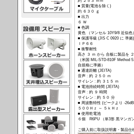
約 ２５３ ｍｍ
■ 質量(電池を除く)
約 ６３０ ｇ
■ 出力
６ Ｗ
■ 色調
黄色 （マンセル 10Y9/8 近似色
スピーカー
■ 保護等級 (JIS C 0920 に 準拠)
ＩＰ６６
■ 衝撃耐性
高さ ３ ｍ から 合板に製品を
（米国 MIL-STD-810F Metho
スピーカー
自規格に準拠）
■ 通達距離 (JEITA)
音声 : 約 ２５０ ｍ
サイレン : 約 ３１５ ｍ
■ 電池持続時間 (JEITA)
スピーカー
音声 : 約 ９ 時間
サイレン : 約 ５０ 分
■ 周波数特性 (ピークより -26dB
５００Ｈｚ ～ ５ｋＨｚ
■ 使用乾電池
スピーカー
６個 R6PU （単3形 黒マンガ
ご購入前に取扱説明書・製品仕