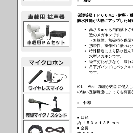
■
概要
保護等級ＩＰ６６※1（耐塵・
防水性能が大幅にアップした耐
載用PA
高さ３ｍから自由落下さ
造のメガホンです。
（無故障、無破損を保証
携帯性、操作性に優れた
特殊構造により防水性を
水型メガホンです。
経年劣化が少なく、壊れ
吊下げバンドにバックル
レスマイク
です。
※1 IP66 粉塵が内部に侵
の強い直接噴流によっても有害
ク・スタンド
■
仕様
■ 口径
約 １５０ × １３５ ｍｍ
ケーブル
■ 全長