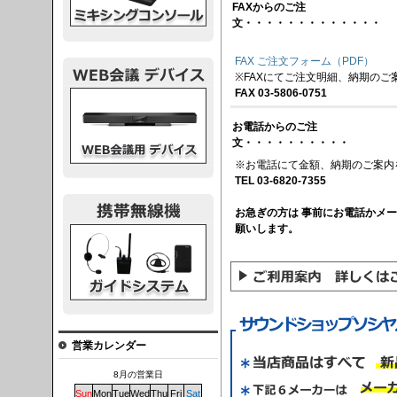
FAXからのご注
文・・・・・・・・・・・・・
FAX ご注文フォーム（PDF）
※FAXにてご注文明細、納期のご
FAX 03-5806-0751
議デバイス
お電話からのご注
文・・・・・・・・・・
※お電話にて金額、納期のご案内
TEL 03-6820-7355
お急ぎの方は 事前にお電話かメ
願いします。
システム
営業カレンダー
8月の営業日
Sun
Mon
Tue
Wed
Thu
Fri
Sat