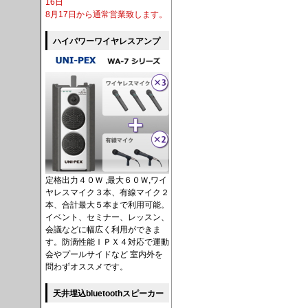
16日
8月17日から通常営業致します。
ハイパワーワイヤレスアンプ
定格出力４０Ｗ ,最大６０Ｗ,ワイ
ヤレスマイク３本、有線マイク２
本、合計最大５本まで利用可能。
イベント、セミナー、レッスン、
会議などに幅広く利用ができま
す。防滴性能ＩＰＸ４対応で運動
会やプールサイドなど 室内外を
問わずオススメです。
天井埋込bluetoothスピーカー