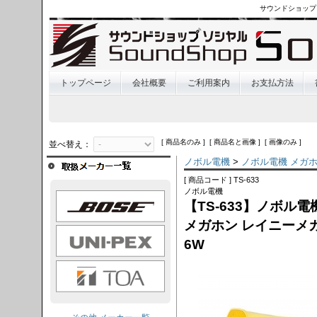
サウンドショップ
トップページ
会社概要
ご利用案内
お支払方法
[ 商品名のみ ] [ 商品名と画像 ] [ 画像のみ ]
並べ替え：
ノボル電機
>
ノボル電機 メガ
[ 商品コード ] TS-633
ノボル電機
OSE
【TS-633】ノボル電
メガホン レイニーメガ
I-PEX
6W
TOA