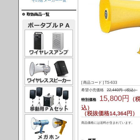
その他 メーカー一覧
レスアンプ
ススピーカー
[ 商品コード ] TS-633
PAセット
希望小売価格
22,440円（税込）
15,800円
（
特別価格
込）
（税抜価格14,364円）
ガホン
商品価格には送料が含まれています。