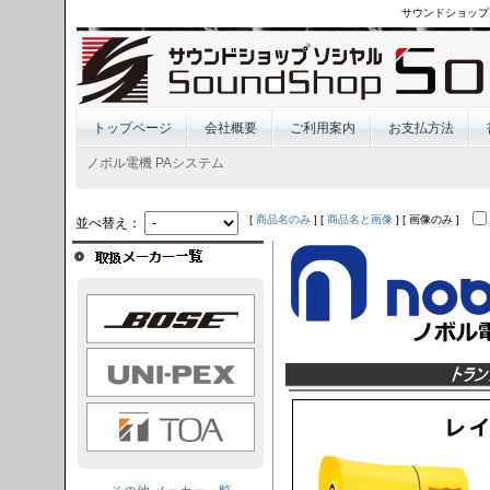
サウンドショップ
トップページ
会社概要
ご利用案内
お支払方法
ノボル電機 PAシステム
[
商品名のみ
] [
商品名と画像
] [ 画像のみ ]
並べ替え：
OSE
I-PEX
TOA