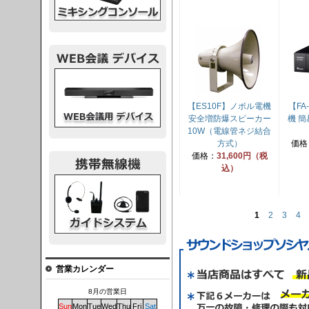
議デバイス
【ES10F】ノボル電機
【FA
安全増防爆スピーカー
機 簡
10W（電線管ネジ結合
方式）
価格
価格：
31,600円（税
込）
システム
1
2
3
4
営業カレンダー
8月の営業日
Sun
Mon
Tue
Wed
Thu
Fri
Sat