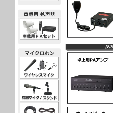
載用PA
レスマイク
ク・スタンド
ケーブル