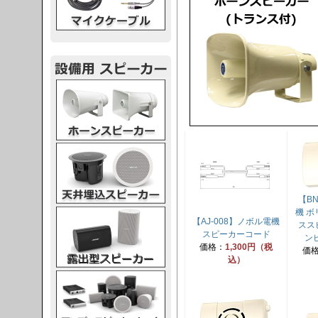
スピーカー
スピーカー
【B
スピーカー
機 
【AJ-008】ノボル電機
スス
スピーカーコード
ンピ
価格：
1,300円（税
価
込）
スピーカー