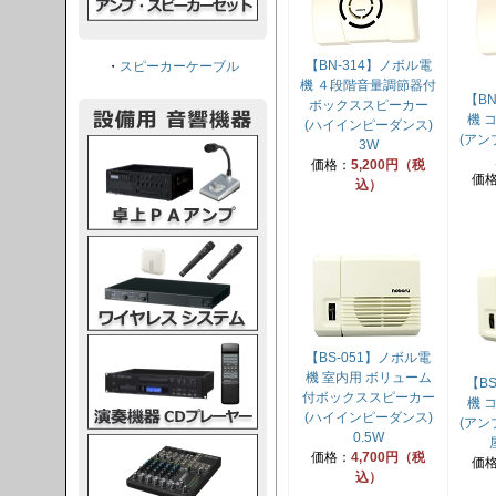
【BN-314】ノボル電
・
スピーカーケーブル
機 ４段階音量調節器付
【B
ボックススピーカー
機 
(ハイインピーダンス)
(ア
PAアンプ
3W
価格：
5,200円（税
価
込）
スシステム
CDプレーヤー
【BS-051】ノボル電
機 室内用 ボリューム
【B
付ボックススピーカー
機 
(ハイインピーダンス)
(ア
0.5W
グコンソール
価格：
4,700円（税
価
込）