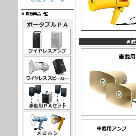
その他 メーカー一覧
レスアンプ
ススピーカー
PAセット
ガホン