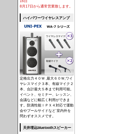
16日
8月17日から通常営業致します。
ハイパワーワイヤレスアンプ
定格出力４０Ｗ ,最大６０Ｗ,ワイ
ヤレスマイク３本、有線マイク２
本、合計最大５本まで利用可能。
イベント、セミナー、レッスン、
会議などに幅広く利用ができま
す。防滴性能ＩＰＸ４対応で運動
会やプールサイドなど 室内外を
問わずオススメです。
天井埋込bluetoothスピーカー