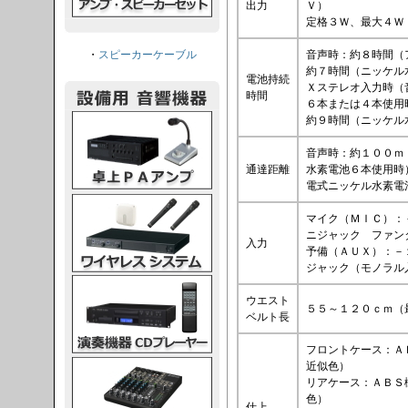
出力
Ｖ）
定格３Ｗ、最大４Ｗ
音声時：約８時間（
・
スピーカーケーブル
約７時間（ニッケル
電池持続
Ｘステレオ入力時（
時間
６本または４本使用
PAアンプ
約９時間（ニッケル
音声時：約１００ｍ
通達距離
水素電池６本使用時
電式ニッケル水素電
スシステム
マイク（ＭＩＣ）：
ニジャック ファン
入力
予備（ＡＵＸ）：－
ジャック（モノラル
CDプレーヤー
ウエスト
５５～１２０ｃｍ（
ベルト長
フロントケース：Ａ
グコンソール
近似色）
リアケース：ＡＢＳ
色）
仕上