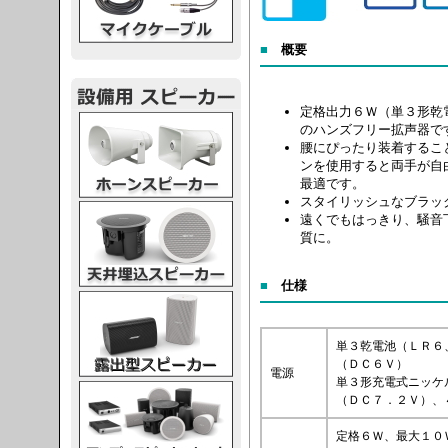
■
概要
定格出力６Ｗ（単３形乾
スピーカー
のハンズフリー拡声器で
腰にぴったり装着するこ
ンを使用すると両手が自
最適です。
スタイリッシュなブラッ
スピーカー
遠くでもはっきり、騒音
質に。
■
仕様
スピーカー
単３乾電池（ＬＲ６
（ＤＣ６Ｖ）
電源
単３形充電式ニッケ
スピーカー
（ＤＣ７．２Ｖ）、
定格６Ｗ、最大１０