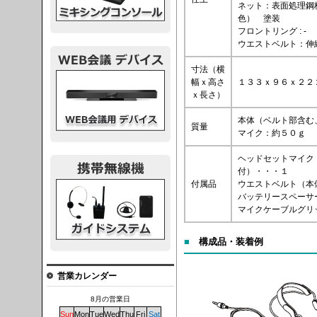
ネット：表面処理鋼
色） 塗装
フロントリング : -
ウエストベルト：伸
寸法（横
議デバイス
幅ｘ高さ
１３３ｘ９６ｘ２２
ｘ長さ）
本体（ベルト部含む
質量
マイク：約５０ｇ
ヘッドセットマイク
付）・・・１
付属品
ウエストベルト（本
システム
バッテリースペーサ
マイクケーブルグリ
■
構成品・装着例
営業カレンダー
8月の営業日
Sun
Mon
Tue
Wed
Thu
Fri
Sat