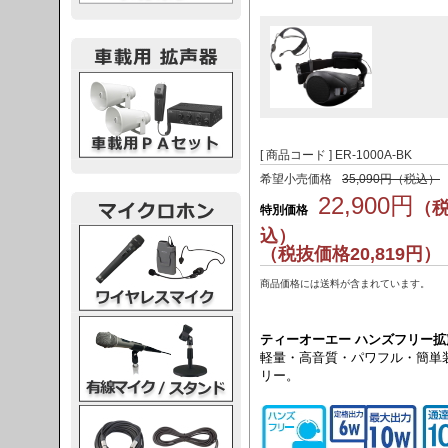
載用PA
[ 商品コード ] ER-1000A-BK
希望小売価格
35,090円（税込）
22,900円
（
特別価格
込）
レスマイク
（税抜価格20,819円）
商品価格には送料が含まれています。
ク・スタンド
ティーオーエー ハンズフリー拡声器
軽量・高音質・パワフル・簡単
リー。
ケーブル