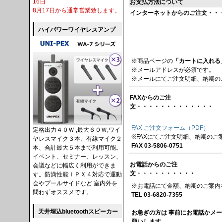
16日
お支払方法について
8月17日から通常営業致します。
インターネットからのご注文・・
ハイパワーワイヤレスアンプ
※商品ページの
「カートに入れる
※メールアドレスが必須です。
※メールにてご注文明細、納期の
FAXからのご注
文・・・・・・・・・・・・・
FAX ご注文フォーム（PDF）
定格出力４０Ｗ ,最大６０Ｗ,ワイ
※FAXにてご注文明細、納期のご
ヤレスマイク３本、有線マイク２
FAX 03-5806-0751
本、合計最大５本まで利用可能。
イベント、セミナー、レッスン、
お電話からのご注
会議などに幅広く利用ができま
文・・・・・・・・・・
す。防滴性能ＩＰＸ４対応で運動
会やプールサイドなど 室内外を
※お電話にて金額、納期のご案内
問わずオススメです。
TEL 03-6820-7355
天井埋込bluetoothスピーカー
お急ぎの方は 事前にお電話かメ
願いします。