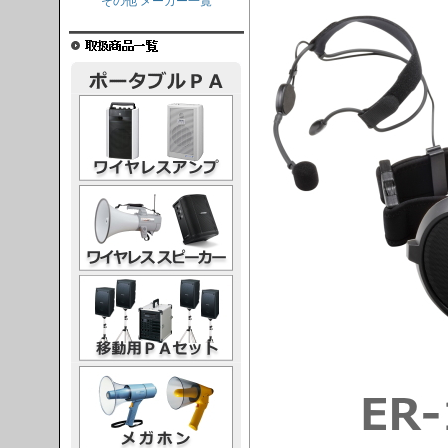
その他 メーカー一覧
レスアンプ
ススピーカー
PAセット
ガホン