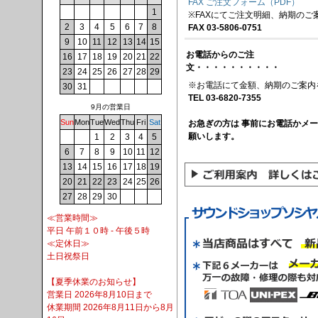
FAX ご注文フォーム（PDF）
1
※FAXにてご注文明細、納期のご
2
3
4
5
6
7
8
FAX 03-5806-0751
9
10
11
12
13
14
15
お電話からのご注
16
17
18
19
20
21
22
文・・・・・・・・・・
23
24
25
26
27
28
29
※お電話にて金額、納期のご案内
30
31
TEL 03-6820-7355
9月の営業日
Sun
Mon
Tue
Wed
Thu
Fri
Sat
お急ぎの方は 事前にお電話かメ
願いします。
1
2
3
4
5
6
7
8
9
10
11
12
13
14
15
16
17
18
19
20
21
22
23
24
25
26
27
28
29
30
≪営業時間≫
平日 午前１０時 - 午後５時
≪定休日≫
土日祝祭日
【夏季休業のお知らせ】
営業日 2026年8月10日まで
休業期間 2026年8月11日から8月