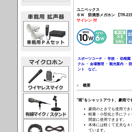
ユニペックス
６Ｗ 防滴形メガホン 【TR-21
サイレン 付
載用PA
スポーツコーチ ・ 学校 ・ 幼稚園 
クル ・ 会場整理 ・ 観光案内 ・ 
レスマイク
ント など。
■
概要
ク・スタンド
"雨"をシャットアウト、豪雨で
豪雨のときでも使用でき
軽量・小型化と手にフィ
間楽に使用できます。
ケーブル
本体には軽くて丈夫なＡ
ています。