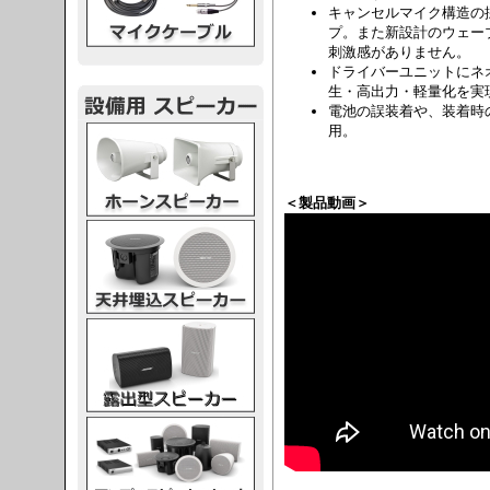
キャンセルマイク構造の
プ。また新設計のウェー
刺激感がありません。
ドライバーユニットにネ
生・高出力・軽量化を実
電池の誤装着や、装着時
用。
スピーカー
＜製品動画＞
スピーカー
スピーカー
スピーカー