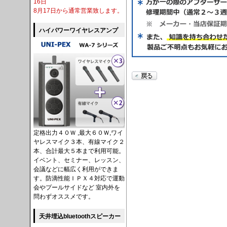
16日
8月17日から通常営業致します。
ハイパワーワイヤレスアンプ
定格出力４０Ｗ ,最大６０Ｗ,ワイ
ヤレスマイク３本、有線マイク２
本、合計最大５本まで利用可能。
イベント、セミナー、レッスン、
会議などに幅広く利用ができま
す。防滴性能ＩＰＸ４対応で運動
会やプールサイドなど 室内外を
問わずオススメです。
天井埋込bluetoothスピーカー