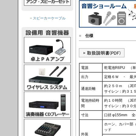
・
スピーカーケーブル
■
仕様
PAアンプ
スシステム
電源
乾電池R6PU （
出力
定格６Ｗ ・ 最
約２５０ｍ （JEI
通達距離
サイレン：約３１５ｍ
CDプレーヤー
電池持続時
約１０時間 （JEI
間
サイレン：約３０分（
寸法
口径 φ155mm 全
グコンソール
ホーン、カバー部（A
ッド
外装