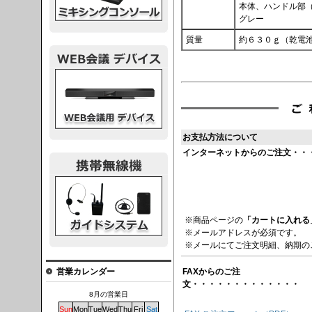
本体、ハンドル部（A
グレー
質量
約６３０ｇ（乾電
議デバイス
お支払方法について
インターネットからのご注文・・
システム
※商品ページの
「カートに入れる
※メールアドレスが必須です。
※メールにてご注文明細、納期の
FAXからのご注
営業カレンダー
文・・・・・・・・・・・・・
8月の営業日
Sun
Mon
Tue
Wed
Thu
Fri
Sat