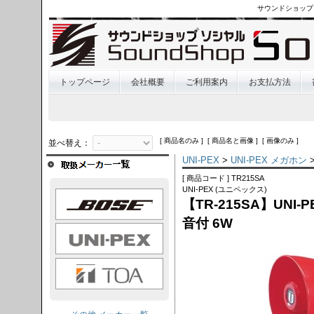
サウンドショップ
トップページ
会社概要
ご利用案内
お支払方法
[ 商品名のみ ] [ 商品名と画像 ] [ 画像のみ ]
並べ替え：
UNI-PEX
>
UNI-PEX メガホン
>
[ 商品コード ] TR215SA
UNI-PEX (ユニペックス)
OSE
【TR-215SA】UNI
音付 6W
I-PEX
TOA