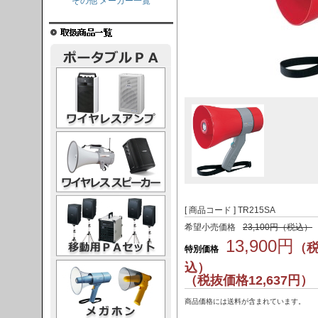
その他 メーカー一覧
レスアンプ
ススピーカー
PAセット
[ 商品コード ] TR215SA
希望小売価格
23,100円（税込）
13,900円
（
特別価格
ガホン
込）
（税抜価格12,637円）
商品価格には送料が含まれています。