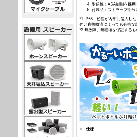
耐候性：ASA樹脂を採
付属品：ストラップ部分
*1 IP66 粉塵が内部に侵入
強い直接噴流によっても有害な
*2 無故障、無破壊を保証する
スピーカー
スピーカー
スピーカー
スピーカー
■
仕様