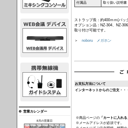
付属品
取り扱い説明書
ストラップ長：約400ｍｍ(バッ
オプション品：NZ-304、NZ-3
取り付け可能です。
議デバイス
＞
noboru メガホン
システム
お支払方法について
インターネットからのご注文・・
営業カレンダー
※商品ページの
「カートに入れる
8月の営業日
※メールアドレスが必須です。
Sun
Mon
Tue
Wed
Thu
Fri
Sat