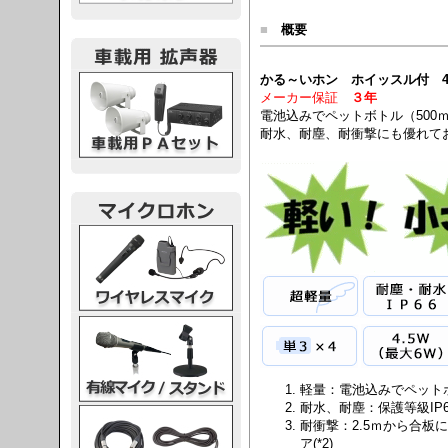
■
概要
載用PA
かる～いホン ホイッスル付 4.5
メーカー保証
３年
電池込みでペットボトル（500
耐水、耐塵、耐衝撃にも優れて
レスマイク
ク・スタンド
軽量：電池込みでペットボ
耐水、耐塵：保護等級IP6
ケーブル
耐衝撃：2.5ｍから合
ア(*2)