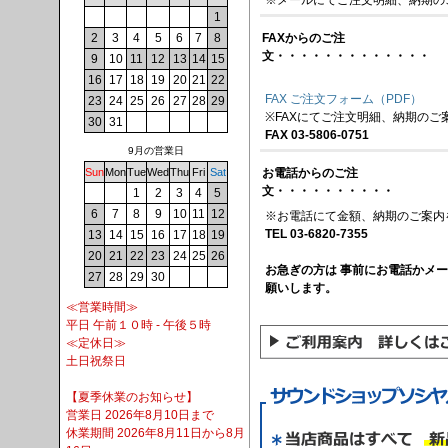
※メールにてご注文明細、納期の
1
2
3
4
5
6
7
8
FAXからのご注
文・・・・・・・・・・・・・
9
10
11
12
13
14
15
16
17
18
19
20
21
22
FAX ご注文フォーム（PDF）
23
24
25
26
27
28
29
※FAXにてご注文明細、納期のご
30
31
FAX 03-5806-0751
9月の営業日
Sun
Mon
Tue
Wed
Thu
Fri
Sat
お電話からのご注
文・・・・・・・・・・
1
2
3
4
5
6
7
8
9
10
11
12
※お電話にて金額、納期のご案内
TEL 03-6820-7355
13
14
15
16
17
18
19
20
21
22
23
24
25
26
お急ぎの方は 事前にお電話かメ
27
28
29
30
願いします。
≪営業時間≫
平日 午前１０時 - 午後５時
≪定休日≫
土日祝祭日
【夏季休業のお知らせ】
営業日 2026年8月10日まで
休業期間 2026年8月11日から8月