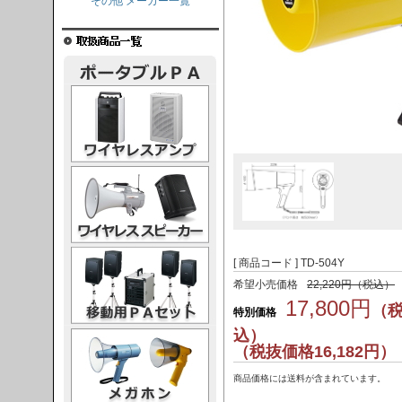
その他 メーカー一覧
レスアンプ
ススピーカー
PAセット
[ 商品コード ] TD-504Y
希望小売価格
22,220円（税込）
17,800円
（
特別価格
込）
ガホン
（税抜価格16,182円）
商品価格には送料が含まれています。