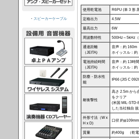
使用乾電池
R6PU (単 3 形 
・
スピーカーケーブル
定格出力
4.5W
最高出力
6W
周波数特性
500Hz～5kHz
PAアンプ
通達距離
音声：約 160m
（JEITA)
ホイッスル：約 
電池持続時間
音声：約 13時
（JEITA)
ホイッスル：約 
スシステム
防塵・防水性
IP66 (JIS C 
能
高さ 2.5m 
CDプレーヤー
をクリア
耐衝撃性
(米国 MIL-STD-
した当社独自 規
外形寸法（W x
口径 約φ109m
H x D)
グコンソール
質量
約400g （乾