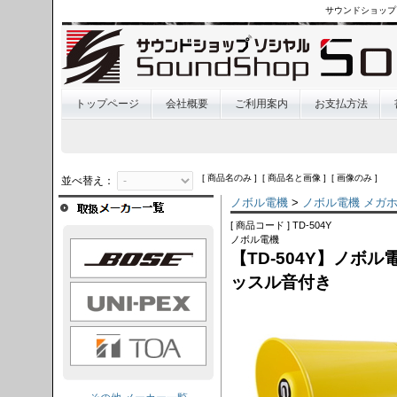
サウンドショップ
トップページ
会社概要
ご利用案内
お支払方法
[ 商品名のみ ] [ 商品名と画像 ] [ 画像のみ ]
並べ替え：
ノボル電機
>
ノボル電機 メガ
[ 商品コード ] TD-504Y
ノボル電機
OSE
【TD-504Y】ノボル
ッスル音付き
I-PEX
TOA