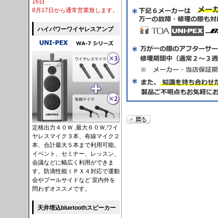
16日
8月17日から通常営業致します。
ハイパワーワイヤレスアンプ
定格出力４０Ｗ ,最大６０Ｗ,ワイ
ヤレスマイク３本、有線マイク２
本、合計最大５本まで利用可能。
イベント、セミナー、レッスン、
会議などに幅広く利用ができま
す。防滴性能ＩＰＸ４対応で運動
会やプールサイドなど 室内外を
問わずオススメです。
天井埋込bluetoothスピーカー