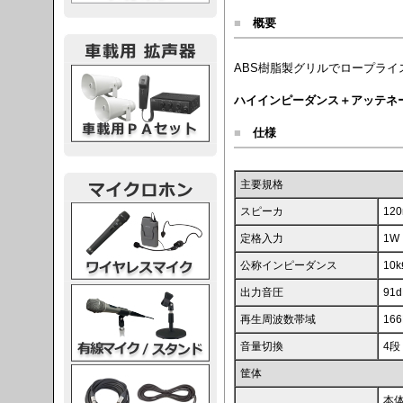
■
概要
ABS樹脂製グリルでロープラ
載用PA
ハイインピーダンス＋アッテネータ【
■
仕様
主要規格
レスマイク
スピーカ
12
定格入力
1W
公称インピーダンス
10
ク・スタンド
出力音圧
91
再生周波数帯域
166
音量切換
4段 
ケーブル
筐体
本体