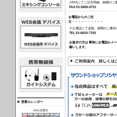
※FAXにてご注文明細、納期のご
FAX 03-5806-0751
お電話からのご注
文・・・・・・・・・・
議デバイス
※お電話にて金額、納期のご案内
TEL 03-6820-7355
お急ぎの方は 事前にお電話かメ
願いします。
システム
営業カレンダー
8月の営業日
Sun
Mon
Tue
Wed
Thu
Fri
Sat