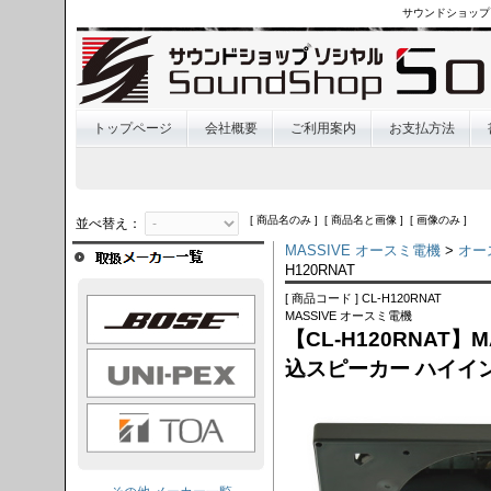
サウンドショップ
トップページ
会社概要
ご利用案内
お支払方法
[ 商品名のみ ] [ 商品名と画像 ] [ 画像のみ ]
並べ替え：
MASSIVE オースミ電機
>
オー
H120RNAT
[ 商品コード ] CL-H120RNAT
OSE
MASSIVE オースミ電機
【CL-H120RNAT】
I-PEX
込スピーカー ハイイ
TOA