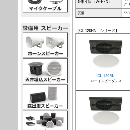
外形寸法 （W×H×D）
グリ
質量
55
【CL-120RN シリーズ】
スピーカー
スピーカー
CL-120RN
ローインピーダンス
スピーカー
スピーカー