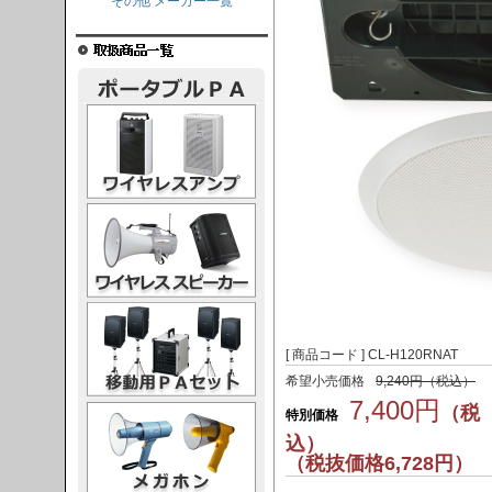
その他 メーカー一覧
レスアンプ
ススピーカー
PAセット
[ 商品コード ] CL-H120RNAT
希望小売価格
9,240円（税込）
7,400円
ガホン
（税
特別価格
込）
（税抜価格6,728円）