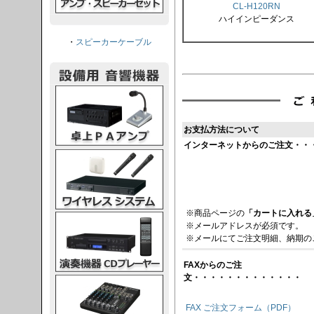
CL-H120RN
ハイインピーダンス
・
スピーカーケーブル
PAアンプ
お支払方法について
インターネットからのご注文・・
スシステム
※商品ページの
「カートに入れる
CDプレーヤー
※メールアドレスが必須です。
※メールにてご注文明細、納期の
FAXからのご注
文・・・・・・・・・・・・・
グコンソール
FAX ご注文フォーム（PDF）