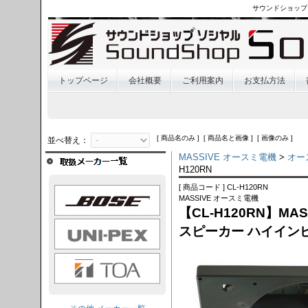
サウンドショップ
トップページ
会社概要
ご利用案内
お支払方法
[ 商品名のみ ] [ 商品名と画像 ] [ 画像のみ ]
並べ替え：
MASSIVE オースミ電機
>
オー
H120RN
[ 商品コード ] CL-H120RN
OSE
MASSIVE オースミ電機
【CL-H120RN】MA
I-PEX
スピーカー ハイイン
TOA