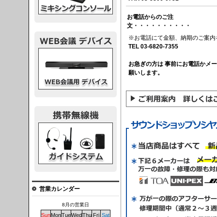
お電話からのご注
文・・・・・・・・・・
※お電話にて金額、納期のご案内
TEL 03-6820-7355
議デバイス
お急ぎの方は 事前にお電話かメ
願いします。
システム
営業カレンダー
8月の営業日
Sun
Mon
Tue
Wed
Thu
Fri
Sat