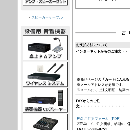
・
スピーカーケーブル
PAアンプ
お支払方法について
インターネットからのご注文・・
スシステム
※商品ページの
「カートに入れる
※メールアドレスが必須です。
※メールにてご注文明細、納期の
CDプレーヤー
FAXからのご注
文・・・・・・・・・・・・・
グコンソール
FAX ご注文フォーム（PDF）
※FAXにてご注文明細、納期のご
FAX 03-5806-0751