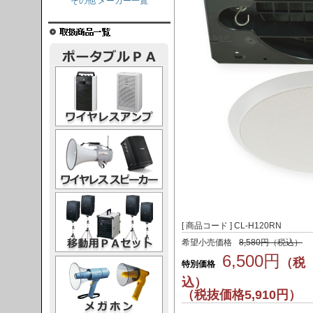
その他 メーカー一覧
レスアンプ
ススピーカー
PAセット
[ 商品コード ] CL-H120RN
希望小売価格
8,580円（税込）
6,500円
ガホン
（税
特別価格
込）
（税抜価格5,910円）