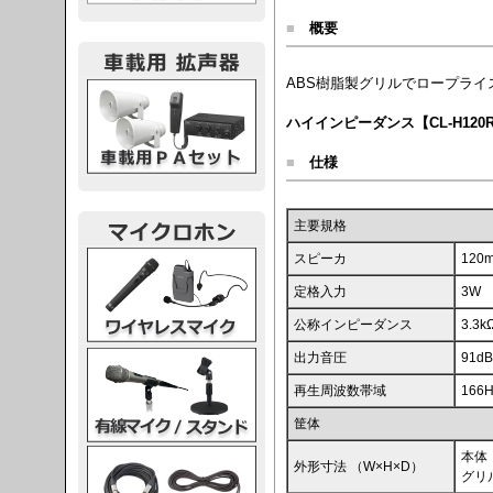
■
概要
ABS樹脂製グリルでロープラ
載用PA
ハイインピーダンス【CL-H120
■
仕様
主要規格
レスマイク
スピーカ
12
定格入力
3W
公称インピーダンス
3.3
ク・スタンド
出力音圧
91d
再生周波数帯域
166H
筐体
ケーブル
本体：
外形寸法 （W×H×D）
グリル