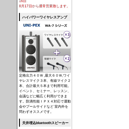
16日
8月17日から通常営業致します。
ハイパワーワイヤレスアンプ
定格出力４０Ｗ ,最大６０Ｗ,ワイ
ヤレスマイク３本、有線マイク２
本、合計最大５本まで利用可能。
イベント、セミナー、レッスン、
会議などに幅広く利用ができま
す。防滴性能ＩＰＸ４対応で運動
会やプールサイドなど 室内外を
問わずオススメです。
天井埋込bluetoothスピーカー