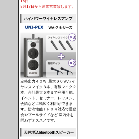
16日
8月17日から通常営業致します。
ハイパワーワイヤレスアンプ
定格出力４０Ｗ ,最大６０Ｗ,ワイ
ヤレスマイク３本、有線マイク２
本、合計最大５本まで利用可能。
イベント、セミナー、レッスン、
会議などに幅広く利用ができま
す。防滴性能ＩＰＸ４対応で運動
会やプールサイドなど 室内外を
問わずオススメです。
天井埋込bluetoothスピーカー