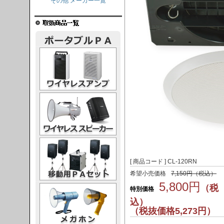
その他 メーカー一覧
レスアンプ
ススピーカー
PAセット
[ 商品コード ] CL-120RN
希望小売価格
7,150円（税込）
5,800円
ガホン
（税
特別価格
込）
（税抜価格5,273円）