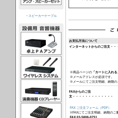
・
スピーカーケーブル
PAアンプ
お支払方法について
インターネットからのご注文・・
スシステム
※商品ページの
「カートに入れる
※メールアドレスが必須です。
※メールにてご注文明細、納期の
CDプレーヤー
FAXからのご注
文・・・・・・・・・・・・・
グコンソール
FAX ご注文フォーム（PDF）
※FAXにてご注文明細、納期のご
FAX 03-5806-0751