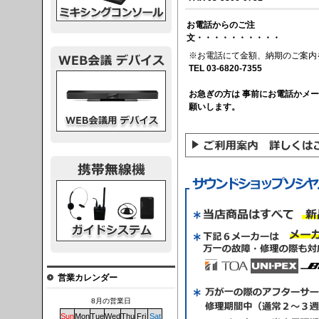
お電話からのご注
文・・・・・・・・・・
※お電話にて金額、納期のご案内
TEL 03-6820-7355
議デバイス
お急ぎの方は 事前にお電話かメ
願いします。
システム
営業カレンダー
8月の営業日
Sun
Mon
Tue
Wed
Thu
Fri
Sat