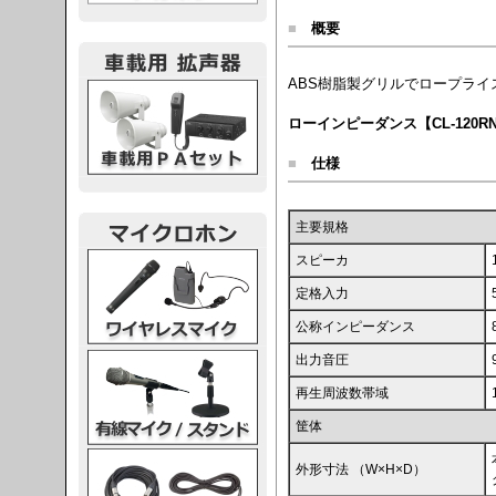
■
概要
ABS樹脂製グリルでロープラ
載用PA
ローインピーダンス【CL-120R
■
仕様
主要規格
レスマイク
スピーカ
定格入力
公称インピーダンス
ク・スタンド
出力音圧
再生周波数帯域
筐体
ケーブル
外形寸法 （W×H×D）