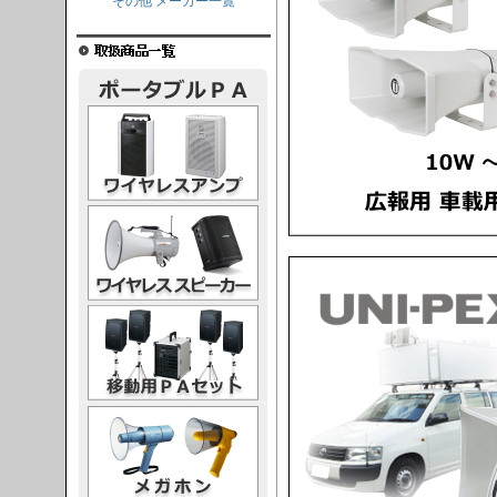
その他 メーカー一覧
レスアンプ
ススピーカー
PAセット
ガホン