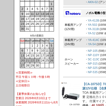
・
AKN-02
(アン
1
2
3
4
5
6
7
8
ノボル電機小型
9
10
11
12
13
14
15
16
17
18
19
20
21
22
・
YA-412B
(10W
23
24
25
26
27
28
29
車載用アンプ
・
YA-502
(100W
30
31
(12V用)
・
YA-311B
(10W
・
YA-52
(10W
9月の営業日
車載用アンプ
・
YA-414C
(10W
Sun
Mon
Tue
Wed
Thu
Fri
Sat
(24V用)
・
YA-54
(10W
1
2
3
4
5
6
7
8
9
10
11
12
・
NP-105
(5W) 
・
NP-110Y
(10W
13
14
15
16
17
18
19
ホーン
・
SC-113C
(10
20
21
22
23
24
25
26
スピーカー
・
NP-315
(15W)
27
28
29
30
・
NP-325
(25W)
・
NP-535
(35W)
≪営業時間≫
平日 午前１０時 - 午後５時
≪定休日≫
【CA-107SD】
土日祝祭日
源12V仕様 【在
TOA 車載用アンプ
【夏季休業のお知らせ】
要 定格出力１
営業日 2026年8月10日まで
す。 付属マイク、
休業期間 2026年8月11日から8月
価格：
40,100