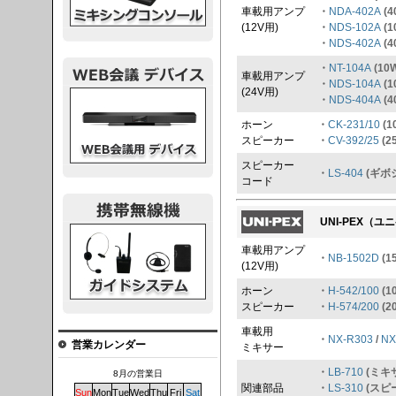
車載用アンプ
・
NDA-402A
(4
(12V用)
・
NDS-102A
(1
・
NDS-402A
(4
・
NT-104A
(10W
車載用アンプ
・
NDS-104A
(1
(24V用)
議デバイス
・
NDS-404A
(4
ホーン
・
CK-231/10
(1
スピーカー
・
CV-392/25
(25
スピーカー
・
LS-404
(ギボシ
コード
UNI-PEX（
システム
車載用アンプ
・
NB-1502D
(15
(12V用)
ホーン
・
H-542/100
(10
スピーカー
・
H-574/200
(2
車載用
・
NX-R303
/
NX
営業カレンダー
ミキサー
・
LB-710
(ミキ
8月の営業日
関連部品
・
LS-310
(スピ
Sun
Mon
Tue
Wed
Thu
Fri
Sat