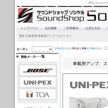
サウンドショップ
トップページ
会社概要
ご利用案内
お支払方法
選挙 広報車用 車載用アンプ / スピーカー
[
商品名のみ
] [ 商品名と画像 ] [
画像のみ
]
並べ替え：
車載用アンプ、ス
OSE
I-PEX
TOA