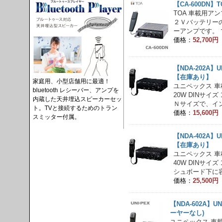
【CA-600DN】
TOA 車載用アンプ
２Ｖバッテリー
ーアンプです。 
価格：
52,700
【NDA-202A】
【在庫あり】
家庭用、小型店舗用に最適！
ユニペックス 車載
bluetooth レシーバー、アンプを
20W DINサイ
内蔵した天井埋込スピーカーセッ
Ｎサイズで、イン
ト。TVと接続するためのトラン
価格：
15,600
スミッター付属。
【NDA-402A】
【在庫あり】
ユニペックス 車載
40W DINサイ
シュボード下に容
価格：
25,500
【NDA-602A】U
ーヤーなし)
ユニペックス 車載用