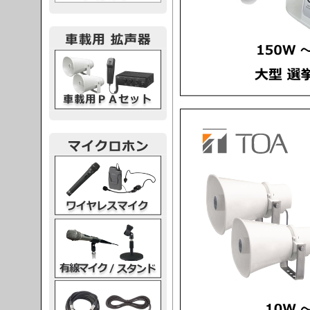
載用PA
レスマイク
ク・スタンド
ケーブル