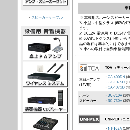
車
・
スピーカーケーブル
※ 車載用のホーンスピーカ
※ 小型～中型クラス (60W以下
ます。
※ DC12V 電源用 と DC2
PAアンプ
※ 60W以下クラス(小型 から
品の混在は基本的にはできま
※ 車への取付は自動車整備
スシステム
TOA （ティ
・
CA-400DN
(4
車載用アンプ
・
CA-107SD
(1
(12V用)
・
CA-407SD
(4
CDプレーヤー
ホーン
・
SC-710A
(10W
スピーカー
・
SC-730A
(30
グコンソール
UNI-PEX（
・
NT-102A
(10W