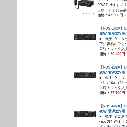
60W DINサイズ
ュボード下に容易に
価格：
43,900
【NDS-102A】
10W 電源12V
■ 概要 ＤＩ
下に容易に取り
系統のマイク入力
価格：
30,400
【NDS-202A】
20W 電源12V
■ 概要 ＤＩ
下に容易に取り
系統のマイク入力
価格：
37,700
【NDS-402A】
40W 電源12V
■ 概要 ＳＤ
備入力とのミキ
音・再生が可能で