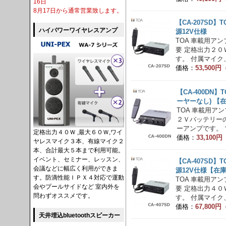
16日
8月17日から通常営業致します。
【CA-207SD】
ハイパワーワイヤレスアンプ
源12V仕様
TOA 車載用アンプ
要 定格出力２
す。 付属マイク、
価格：
53,500
【CA-400DN】
ーヤーなし) 【
TOA 車載用アンプ
２Ｖバッテリー
ーアンプです。 
定格出力４０Ｗ ,最大６０Ｗ,ワイ
価格：
33,100
ヤレスマイク３本、有線マイク２
本、合計最大５本まで利用可能。
イベント、セミナー、レッスン、
【CA-407SD】
会議などに幅広く利用ができま
源12V仕様【在
す。防滴性能ＩＰＸ４対応で運動
TOA 車載用アンプ
会やプールサイドなど 室内外を
要 定格出力４
問わずオススメです。
す。 付属マイク、
価格：
67,800
天井埋込bluetoothスピーカー