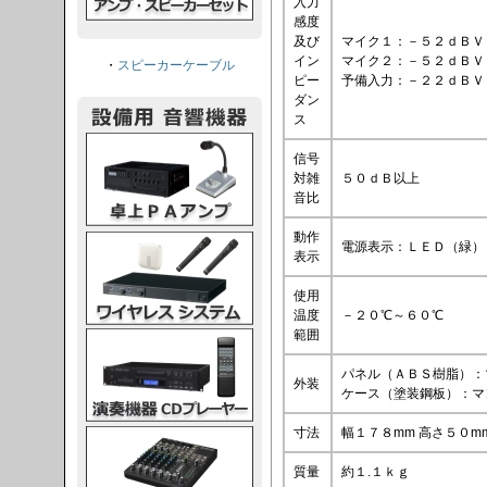
入力
感度
及び
マイク１：－５２ｄＢＶ 
イン
マイク２：－５２ｄＢＶ 
・
スピーカーケーブル
ピー
予備入力：－２２ｄＢＶ 
ダン
ス
PAアンプ
信号
対雑
５０ｄＢ以上
音比
動作
スシステム
電源表示：ＬＥＤ（緑）
表示
使用
温度
－２０℃～６０℃
範囲
CDプレーヤー
パネル（ＡＢＳ樹脂）：
外装
ケース（塗装鋼板）：マ
寸法
幅１７８mm 高さ５０m
グコンソール
質量
約１.１ｋｇ