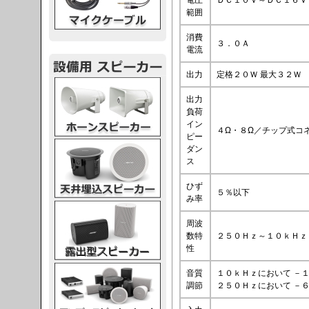
電圧
ＤＣ１０Ｖ～ＤＣ１６Ｖ
範囲
消費
３．０Ａ
電流
出力
定格２０Ｗ 最大３２Ｗ
スピーカー
出力
負荷
イン
４Ω・８Ω／チップ式コ
ピー
スピーカー
ダン
ス
ひず
５％以下
み率
スピーカー
周波
数特
２５０Ｈｚ～１０ｋＨｚ 
性
スピーカー
音質
１０ｋＨｚにおいて －
調節
２５０Ｈｚにおいて －