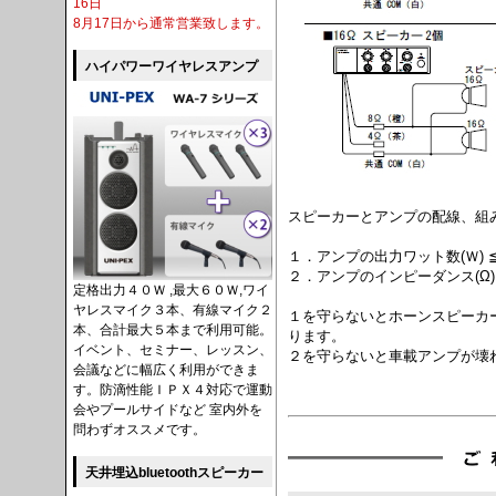
16日
8月17日から通常営業致します。
ハイパワーワイヤレスアンプ
スピーカーとアンプの配線、組
１．アンプの出力ワット数(Ｗ) 
２．アンプのインピーダンス(Ω)
定格出力４０Ｗ ,最大６０Ｗ,ワイ
ヤレスマイク３本、有線マイク２
１を守らないとホーンスピーカ
本、合計最大５本まで利用可能。
ります。
イベント、セミナー、レッスン、
２を守らないと車載アンプが壊
会議などに幅広く利用ができま
す。防滴性能ＩＰＸ４対応で運動
会やプールサイドなど 室内外を
問わずオススメです。
天井埋込bluetoothスピーカー