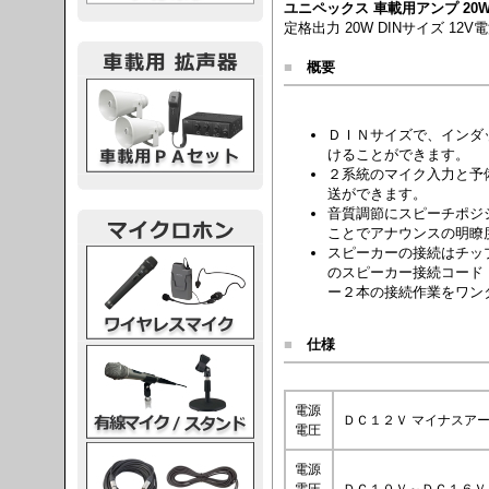
ユニペックス 車載用アンプ 20W【
定格出力 20W DINサイズ 12
■
概要
載用PA
ＤＩＮサイズで、インダ
けることができます。
２系統のマイク入力と予
送ができます。
音質調節にスピーチポジ
ことでアナウンスの明瞭
スピーカーの接続はチッ
レスマイク
のスピーカー接続コード
ー２本の接続作業をワン
■
仕様
ク・スタンド
電源
ＤＣ１２Ｖ マイナスア
電圧
ケーブル
電源