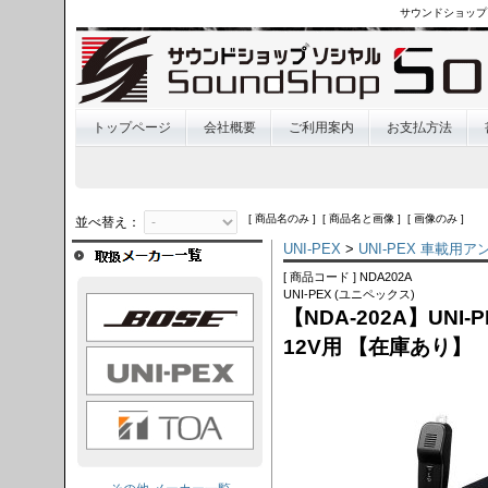
サウンドショップ
トップページ
会社概要
ご利用案内
お支払方法
[ 商品名のみ ] [ 商品名と画像 ] [ 画像のみ ]
並べ替え：
UNI-PEX
>
UNI-PEX 車載用
[ 商品コード ] NDA202A
UNI-PEX (ユニペックス)
OSE
【NDA-202A】UNI
12V用 【在庫あり】
I-PEX
TOA