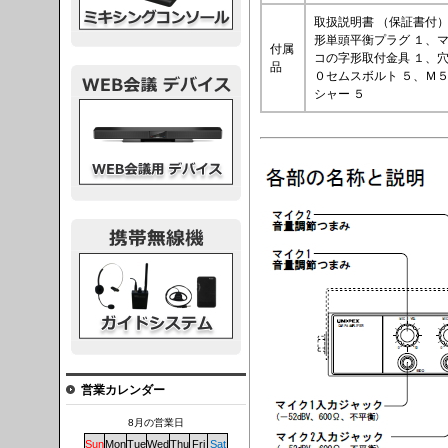
取扱説明書 （保証書付）
形単頭平衡プラグ １、マ
付属
コの字形取付金具 １、穴
品
０セムスボルト ５、Ｍ５
シャー ５
議デバイス
システム
営業カレンダー
8月の営業日
Sun
Mon
Tue
Wed
Thu
Fri
Sat