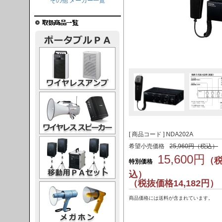
その他 メーカー一覧
レスアンプ
ススピーカー
[ 商品コード ] NDA202A
PAセット
希望小売価格
25,960円（税込）
15,600円
（
特別価格
込）
（税抜価格14,182円）
ガホン
商品価格には送料が含まれています。