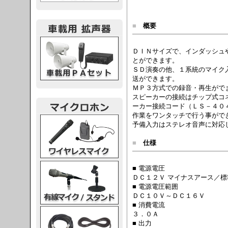
■
概要
載用PA
ＤＩＮサイズで、インダッシュ
とができます。
ＳＤ演奏の他、１系統のマイク
送ができます。
ＭＰ３方式での録音・再生がで
スピーカーの接続はチップ式コ
ーカー接続コード（ＬＳ－４０
作業をワンタッチで行う事がで
レスマイク
予備入力はステレオ音声に対応
■
仕様
ク・スタンド
■ 電源電圧
ＤＣ１２Ｖ マイナスアース／標
■ 電源電圧範囲
ＤＣ１０Ｖ～ＤＣ１６Ｖ
■ 消費電流
ケーブル
３．０Ａ
■ 出力