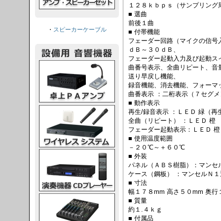
１２８ｋｂｐｓ（サンプリング
■ 選曲
前後１曲
・
スピーカーケーブル
■ 付帯機能
フェーダー回路（マイクの信号
ｄＢ～３０ｄＢ、
フェーダー起動入力及び起動ス
PAアンプ
曲番号表示、全曲リピート、音
送り早戻し機能、
録音機能、消去機能、フォーマ
曲番表示 ：二桁表示（７セグメ
■ 動作表示
スシステム
再生/録音表示 ：ＬＥＤ 緑（
全曲（リピート） ：ＬＥＤ 橙
フェーダー起動表示：ＬＥＤ 橙
■ 使用温度範囲
－２０℃～＋６０℃
CDプレーヤー
■ 外装
パネル（ＡＢＳ樹脂）：マンセ
ケース（鋼板） ：マンセルＮ１
■ 寸法
幅１７８mm 高さ５０mm 奥行
グコンソール
■ 質量
約１.４ｋｇ
■ 付属品