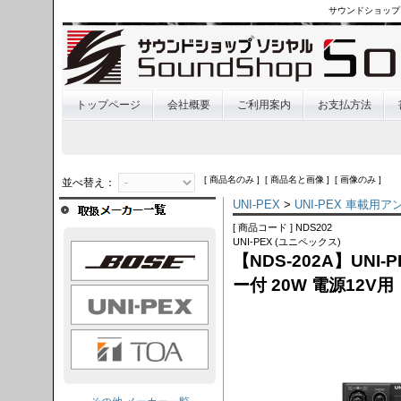
サウンドショップ
トップページ
会社概要
ご利用案内
お支払方法
[ 商品名のみ ] [ 商品名と画像 ] [ 画像のみ ]
並べ替え：
UNI-PEX
>
UNI-PEX 車載用
[ 商品コード ] NDS202
UNI-PEX (ユニペックス)
OSE
【NDS-202A】UNI
ー付 20W 電源12V
I-PEX
TOA