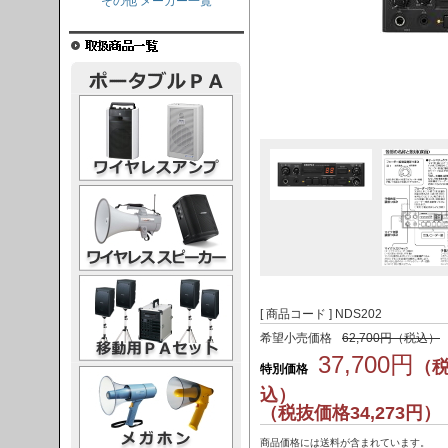
その他 メーカー一覧
レスアンプ
ススピーカー
PAセット
[ 商品コード ] NDS202
希望小売価格
62,700円（税込）
37,700円
（
特別価格
ガホン
込）
（税抜価格34,273円）
商品価格には送料が含まれています。