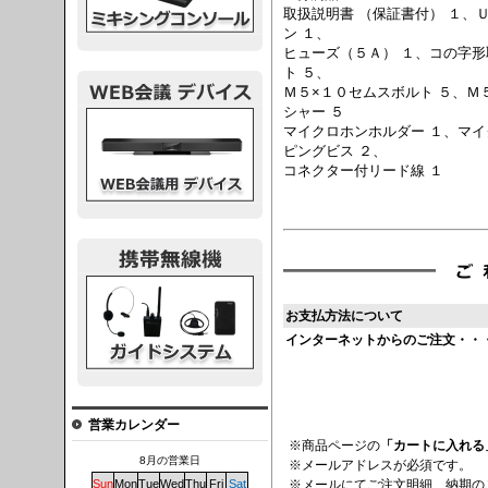
取扱説明書 （保証書付） １、
ン １、
ヒューズ（５Ａ） １、コの字形
ト ５、
Ｍ５×１０セムスボルト ５、Ｍ
シャー ５
議デバイス
マイクロホンホルダー １、マイ
ピングビス ２、
コネクター付リード線 １
システム
お支払方法について
インターネットからのご注文・・
営業カレンダー
※商品ページの
「カートに入れる
8月の営業日
※メールアドレスが必須です。
※メールにてご注文明細、納期の
Sun
Mon
Tue
Wed
Thu
Fri
Sat