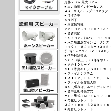
定格２０Ｗ 最大３２Ｗ
■ 出力負荷インピーダンス
４Ω・８Ω／チップ式コネクタ
■ ひずみ率
５％以下
■ 周波数特性
２５０Ｈｚ～１０ｋＨｚ ±３ｄ
スピーカー
■ 音質調節
１０ｋＨｚにおいて －１０ｄ
■ 入力感度及びインピーダンス
マイク：－５２ｄＢＶ ±３ｄＢ
予 備：－２２ｄＢＶ ±３ｄＢ／
スピーカー
■ 信号対雑音比
５０ｄＢ以上（ＳＤ部を除く）
■ 適合ＳＤカード
ＳＤＡ準拠ＳＤ／ＳＤＨＣカー
■ ファイルシステム
スピーカー
ＦＡＴ１２、ＦＡＴ１６、ＦＡ
■ ファイル保存最大数
９９（保存は、ルートディレク
■ 音声圧縮伸張方式
ＭＰ３形式（ＭＰＥＧ１ Ａｕｄ
スピーカー
■ 再生ビットレート
３２ｋｂｐｓ～３２０ｋｂｐｓ
■ 録音ビットレート