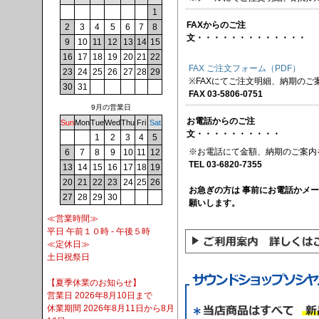
1
FAXからのご注
2
3
4
5
6
7
8
文・・・・・・・・・・・・・
9
10
11
12
13
14
15
16
17
18
19
20
21
22
FAX ご注文フォーム（PDF）
23
24
25
26
27
28
29
※FAXにてご注文明細、納期のご
30
31
FAX 03-5806-0751
9月の営業日
お電話からのご注
Sun
Mon
Tue
Wed
Thu
Fri
Sat
文・・・・・・・・・・
1
2
3
4
5
※お電話にて金額、納期のご案内
6
7
8
9
10
11
12
TEL 03-6820-7355
13
14
15
16
17
18
19
20
21
22
23
24
25
26
お急ぎの方は 事前にお電話かメ
27
28
29
30
願いします。
≪営業時間≫
平日 午前１０時 - 午後５時
≪定休日≫
土日祝祭日
【夏季休業のお知らせ】
営業日 2026年8月10日まで
休業期間 2026年8月11日から8月