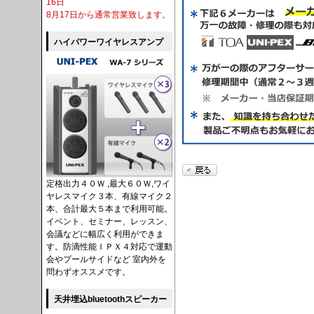
16日
8月17日から通常営業致します。
ハイパワーワイヤレスアンプ
定格出力４０Ｗ ,最大６０Ｗ,ワイ
ヤレスマイク３本、有線マイク２
本、合計最大５本まで利用可能。
イベント、セミナー、レッスン、
会議などに幅広く利用ができま
す。防滴性能ＩＰＸ４対応で運動
会やプールサイドなど 室内外を
問わずオススメです。
天井埋込bluetoothスピーカー