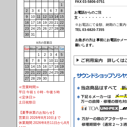
FAX 03-5806-0751
1
2
3
4
5
6
7
8
お電話からのご注
9
10
11
12
13
14
15
文・・・・・・・・・・
16
17
18
19
20
21
22
※お電話にて金額、納期のご案内
23
24
25
26
27
28
29
TEL 03-6820-7355
30
31
お急ぎの方は 事前にお電話かメ
9月の営業日
願いします。
Sun
Mon
Tue
Wed
Thu
Fri
Sat
1
2
3
4
5
6
7
8
9
10
11
12
13
14
15
16
17
18
19
20
21
22
23
24
25
26
27
28
29
30
≪営業時間≫
平日 午前１０時 - 午後５時
≪定休日≫
土日祝祭日
【夏季休業のお知らせ】
営業日 2026年8月10日まで
休業期間 2026年8月11日から8月