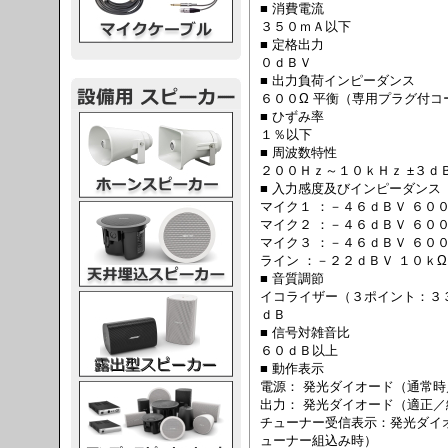
■ 消費電流
３５０ｍＡ以下
■ 定格出力
０ｄＢＶ
■ 出力負荷インピーダンス
６００Ω 平衡（専用プラグ付
■ ひずみ率
スピーカー
１％以下
■ 周波数特性
２００Ｈｚ～１０ｋＨｚ ±３ｄ
■ 入力感度及びインピーダンス
マイク１ ：－４６ｄＢＶ ６００
スピーカー
マイク２ ：－４６ｄＢＶ ６００
マイク３ ：－４６ｄＢＶ ６００
ライン ：－２２ｄＢＶ １０ｋΩ
■ 音質調節
イコライザー（３ポイント：３
スピーカー
ｄＢ
■ 信号対雑音比
６０ｄＢ以上
■ 動作表示
電源： 発光ダイオード（通常
スピーカー
出力： 発光ダイオード（適正
チューナー受信表示：発光ダイ
ューナー組込み時）