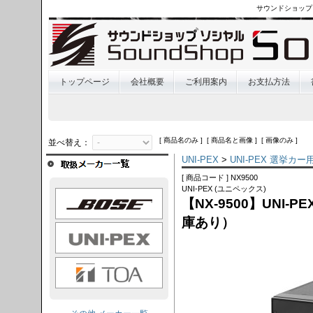
サウンドショップ
トップページ
会社概要
ご利用案内
お支払方法
[ 商品名のみ ] [ 商品名と画像 ] [ 画像のみ ]
並べ替え：
UNI-PEX
>
UNI-PEX 選挙
[ 商品コード ] NX9500
UNI-PEX (ユニペックス)
OSE
【NX-9500】UNI
庫あり）
I-PEX
TOA