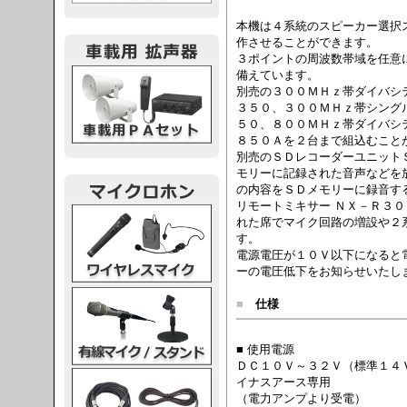
本機は４系統のスピーカー選択
作させることができます。
３ポイントの周波数帯域を任意
載用PA
備えています。
別売の３００ＭＨｚ帯ダイバシ
３５０、３００ＭＨｚ帯シング
５０、８００ＭＨｚ帯ダイバシ
８５０Ａを２台まで組込むこと
別売のＳＤレコーダーユニット
モリーに記録された音声などを
の内容をＳＤメモリーに録音す
リモートミキサー ＮＸ－Ｒ３
レスマイク
れた席でマイク回路の増設や２
す。
電源電圧が１０Ｖ以下になると
ーの電圧低下をお知らせいたし
ク・スタンド
■
仕様
■ 使用電源
ＤＣ１０Ｖ～３２Ｖ（標準１４
ケーブル
イナスアース専用
（電力アンプより受電）