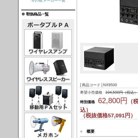
その他 メーカー一覧
レスアンプ
ススピーカー
[ 商品コード ] NX9500
PAセット
希望小売価格
104,500円（税込）
62,800円
（
特別価格
込）
（税抜価格57,091円）
ガホン
■
概要