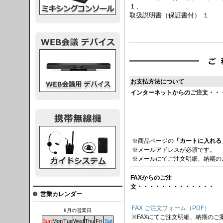
１、
取扱説明書（保証書付） １
議デバイス
お支払方法について
インターネットからのご注文・・
システム
※商品ページの
「カートに入れる
※メールアドレスが必須です。
※メールにてご注文明細、納期の
FAXからのご注
文・・・・・・・・・・・・・
営業カレンダー
FAX ご注文フォーム（PDF）
8月の営業日
※FAXにてご注文明細、納期のご
Sun
Mon
Tue
Wed
Thu
Fri
Sat