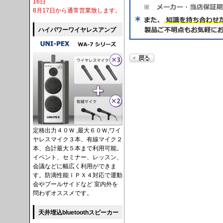
16日
8月17日から通常営業致します。
ハイパワーワイヤレスアンプ
定格出力４０Ｗ ,最大６０Ｗ,ワイ
ヤレスマイク３本、有線マイク２
本、合計最大５本まで利用可能。
イベント、セミナー、レッスン、
会議などに幅広く利用ができま
す。防滴性能ＩＰＸ４対応で運動
会やプールサイドなど 室内外を
問わずオススメです。
天井埋込bluetoothスピーカー