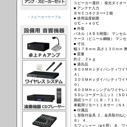
スピーカー選択： 発光ダイオー
■ アンテナ入力
ＢＮＣコネクター×２個
・
スピーカーケーブル
■ 使用温度範囲
０℃～＋４０℃
■ 外装
パネル（ＡＢＳ樹脂） マンセル
PAアンプ
ケース（ビニール鋼板） マンセ
■ 寸法
幅１７８ｍｍ 高さ１３０ｍｍ 
■ 質量
約２．２ｋｇ
スシステム
■ 適合品
８００ＭＨｚダイバシティワイ
Ａ）
３００ＭＨｚダイバシティワイ
０）
CDプレーヤー
８００ＭＨｚシングルワイヤレ
ＳＤレコーダーユニット（ＳＤ
接続コード（ＬＢ－７１０）
車載用リモートミキサー（ＮＸ
■ 付属品
グコンソール
Ｌ形取付金具 ２、金具取付ねじ
６） ４、
Ｓワッシャー（φ４用） ８、ワ