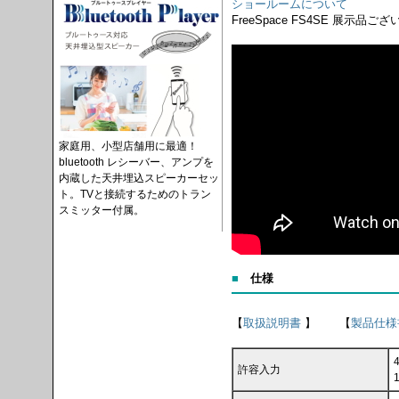
ショールームについて
FreeSpace FS4SE 展示
家庭用、小型店舗用に最適！
bluetooth レシーバー、アンプを
内蔵した天井埋込スピーカーセッ
ト。TVと接続するためのトラン
スミッター付属。
■
仕様
【
取扱説明書
】 【
製品仕様
許容入力