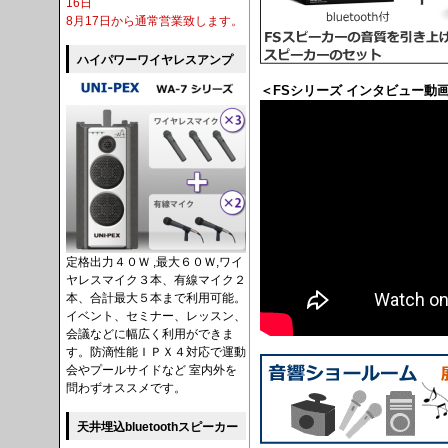
16日
8月17日から通常営業致します。
ハイパワーワイヤレスアンプ
＜FSシリーズ インタビュー動
定格出力４０Ｗ ,最大６０Ｗ,ワイ
ヤレスマイク３本、有線マイク２
本、合計最大５本まで利用可能。
イベント、セミナー、レッスン、
会議などに幅広く利用ができま
す。防滴性能ＩＰＸ４対応で運動
会やプールサイドなど 室内外を
問わずオススメです。
天井埋込bluetoothスピーカー