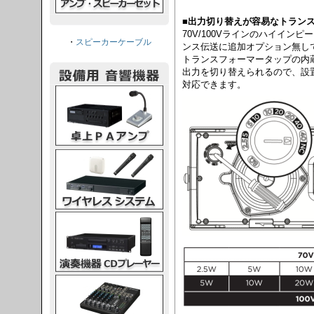
■出力切り替えが容易なトラン
70V/100Vラインのハイイン
・
スピーカーケーブル
ンス伝送に追加オプション無し
トランスフォーマータップの内
出力を切り替えられるので、設
対応できます。
PAアンプ
スシステム
CDプレーヤー
グコンソール