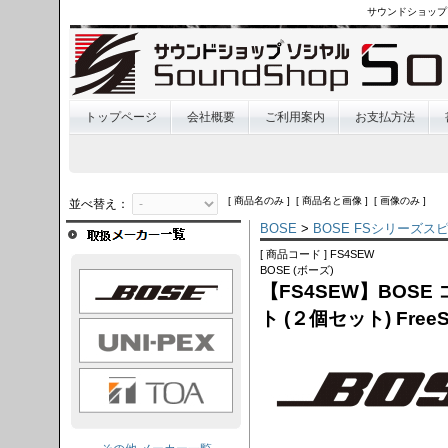
サウンドショップ
トップページ
会社概要
ご利用案内
お支払方法
[ 商品名のみ ] [ 商品名と画像 ] [ 画像のみ ]
並べ替え：
BOSE
>
BOSE FSシリーズス
[ 商品コード ] FS4SEW
BOSE (ボーズ)
OSE
【FS4SEW】BOS
ト (２個セット) Fre
I-PEX
TOA