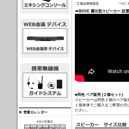
≪BOSE 露出型スピーカー 設
議デバイス
システム
■同色 ペア販売 (２個セット)
スピーカーは同色２個のペア販
１個単体でご購入をご希望の方
ださい。
営業カレンダー
8月の営業日
Sun
Mon
Tue
Wed
Thu
Fri
Sat