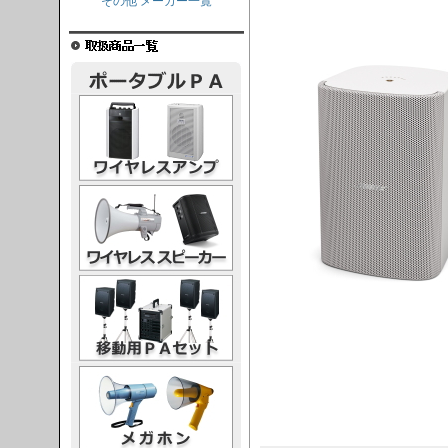
その他 メーカー一覧
レスアンプ
ススピーカー
PAセット
ガホン