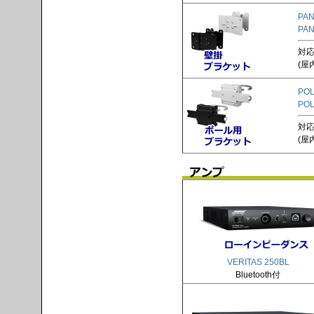
PAN
PAN
対応
(屋
POL
PO
対応
(屋
VERITAS 250BL
Bluetooth付