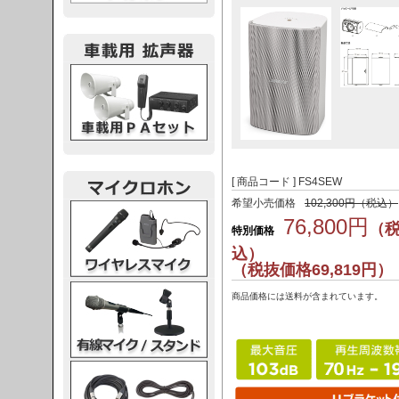
載用PA
[ 商品コード ] FS4SEW
希望小売価格
102,300円（税込）
レスマイク
76,800円
（
特別価格
込）
（税抜価格69,819円）
ク・スタンド
商品価格には送料が含まれています。
ケーブル