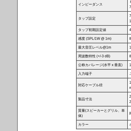
インピーダンス
タップ設定
タップ初期設定値
感度 (SPL/1W @ 1m)
最大音圧レベル@1m
周波数特性 (+/-3 dB)
公称カバレージ(水平 x 垂直)
1
入力端子
対応ケーブル径
製品寸法
質量(スピーカーとグリル、単
体)
カラー