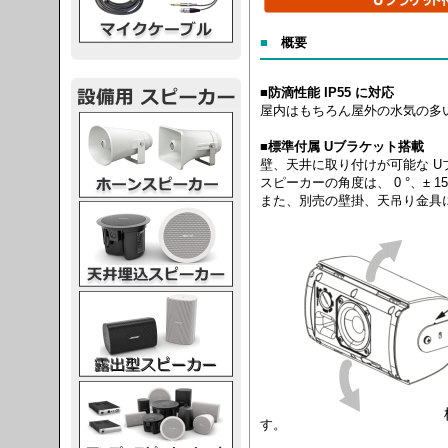
■
概要
■防滴性能 IP55 に対応
屋内はもちろん屋外の水気の多
スピーカー
■標準付属 Uブラケット搭載
壁、天井に取り付けが可能な U
スピーカーの角度は、 0 °、± 15 
また、別売の壁掛、天吊り金具
スピーカー
スピーカー
スピーカー
す。