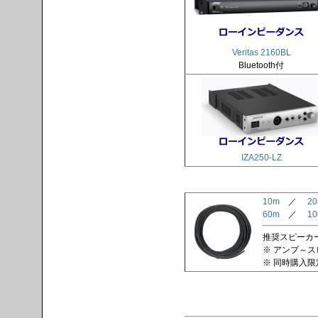
Veritas 2160BL
Bluetooth付
IZA250-LZ
10m
／
2
60m
／
1
推奨スピーカーケ
※ アンプ～
※ 同時購入