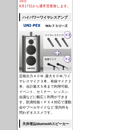
16日
8月17日から通常営業致します。
ハイパワーワイヤレスアンプ
定格出力４０Ｗ ,最大６０Ｗ,ワイ
ヤレスマイク３本、有線マイク２
本、合計最大５本まで利用可能。
イベント、セミナー、レッスン、
会議などに幅広く利用ができま
す。防滴性能ＩＰＸ４対応で運動
会やプールサイドなど 室内外を
問わずオススメです。
天井埋込bluetoothスピーカー