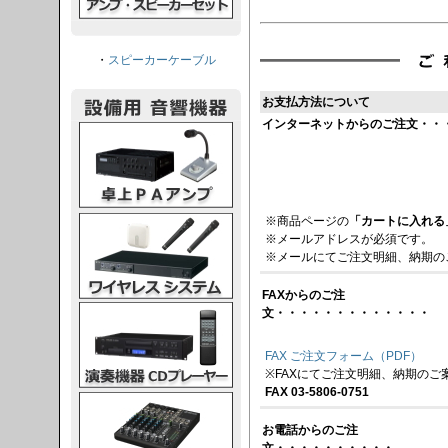
・
スピーカーケーブル
お支払方法について
インターネットからのご注文・・
PAアンプ
スシステム
※商品ページの
「カートに入れる
※メールアドレスが必須です。
※メールにてご注文明細、納期の
FAXからのご注
CDプレーヤー
文・・・・・・・・・・・・・
FAX ご注文フォーム（PDF）
※FAXにてご注文明細、納期のご
FAX 03-5806-0751
グコンソール
お電話からのご注
文・・・・・・・・・・