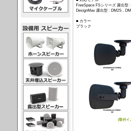
FreeSpace FSシリーズ 露出型 : 
DesignMax 露出型 : DM2S , DM
■ カラー
ブラック
スピーカー
スピーカー
スピーカー
スピーカー
(取付イメ