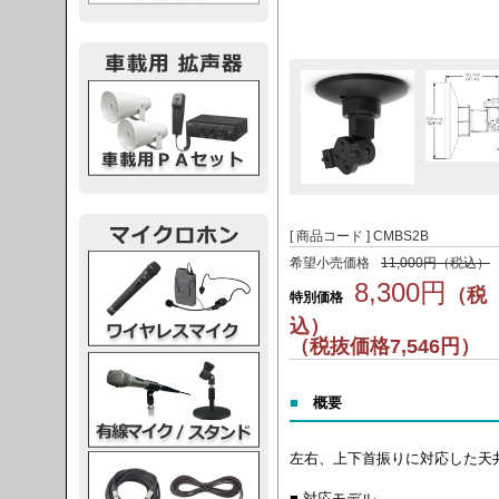
載用PA
[ 商品コード ] CMBS2B
レスマイク
希望小売価格
11,000円（税込）
8,300円
（税
特別価格
込）
（税抜価格7,546円）
ク・スタンド
■
概要
左右、上下首振りに対応した天
ケーブル
■ 対応モデル