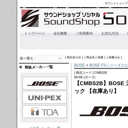
サウンドショップ
トップページ
会社概要
ご利用案内
お支払方法
[ 商品名のみ ] [ 商品名と画像 ] [ 画像のみ ]
並べ替え：
BOSE
>
BOSE FSシリーズス
[ 商品コード ] CMBS2B
BOSE (ボーズ)
OSE
【CMBS2B】BOS
ック 【在庫あり】
I-PEX
TOA