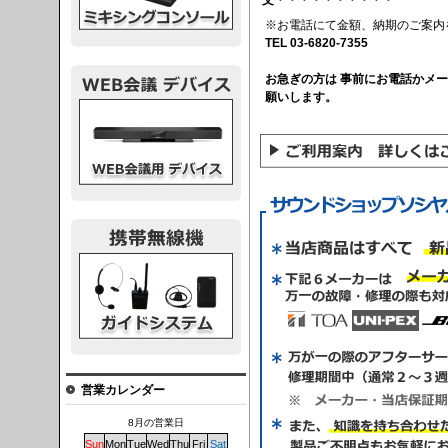
※お電話にて金額、納期のご案内
TEL 03-6820-7355
お急ぎの方は 事前にお電話かメ
願いします。
議デバイス
システム
営業カレンダー
8月の営業日
Sun
Mon
Tue
Wed
Thu
Fri
Sat