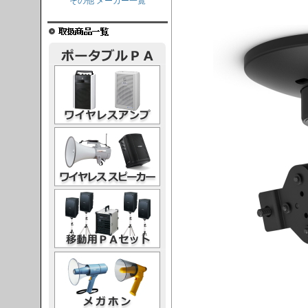
その他 メーカー一覧
レスアンプ
ススピーカー
PAセット
ガホン