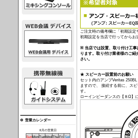
ご注文時の備考欄に「初期設定
議デバイス
初期設定を当店で行ってからお
※ 当店では設置、取り付け工
ります。取り付け業者様のご紹
さい。
★ スピーカー設置前のお願い
セット内のアンプVeritas 2
システム
ますので、 接続する前に、スピ
す。
ローインピーダンスの【８Ω】
営業カレンダー
8月の営業日
Sun
Mon
Tue
Wed
Thu
Fri
Sat