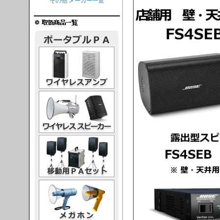
その他 メーカー一覧
レスアンプ
ススピーカー
PAセット
ガホン