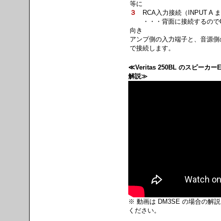
等に
３
RCA入力接続（INPUT A ま
・・・背面に接続するのでC
向き
アンプ側の入力端子と、音源側
で接続します。
≪Veritas 250BL のスピーカ
解説≫
※ 動画は DM3SE の場合の
ください。