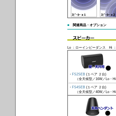
■
関連商品・オプション
Lo ：ローインピーダンス Hi
・
FS2SEB
(１ペア ２台)
（全天候型／16W／Lo・Hi
・
FS4SEB
(１ペア ２台)
（全天候型／40W／Lo・Hi