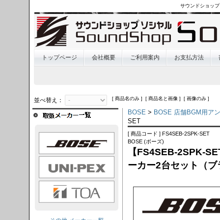
サウンドショップ
トップページ
会社概要
ご利用案内
お支払方法
[ 商品名のみ ] [ 商品名と画像 ] [ 画像のみ ]
並べ替え：
BOSE
>
BOSE 店舗BGM用
SET
[ 商品コード ] FS4SEB-2SPK-SET
OSE
BOSE (ボーズ)
【FS4SEB-2SPK
I-PEX
ーカー2台セット（ブ
TOA