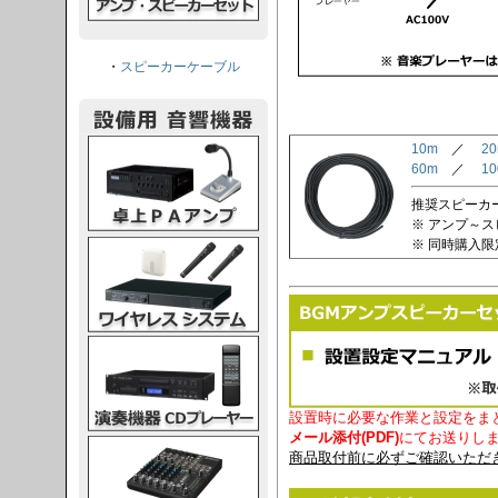
・
スピーカーケーブル
PAアンプ
10m
／
2
60m
／
1
推奨スピーカーケ
※ アンプ～
※ 同時購入
スシステム
CDプレーヤー
設置時に必要な作業と設定をま
メール添付(PDF)
にてお送りし
グコンソール
商品取付前に必ずご確認いただ