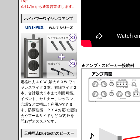
16日
8月17日から通常営業致します。
ハイパワーワイヤレスアンプ
★アンプ・スピーカー接続例
定格出力４０Ｗ ,最大６０Ｗ,ワイ
ヤレスマイク３本、有線マイク２
本、合計最大５本まで利用可能。
イベント、セミナー、レッスン、
会議などに幅広く利用ができま
す。防滴性能ＩＰＸ４対応で運動
会やプールサイドなど 室内外を
問わずオススメです。
天井埋込bluetoothスピーカー