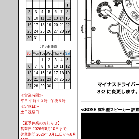
1
2
3
4
5
6
7
8
9
10
11
12
13
14
15
16
17
18
19
20
21
22
23
24
25
26
27
28
29
30
31
9月の営業日
Sun
Mon
Tue
Wed
Thu
Fri
Sat
1
2
3
4
5
6
7
8
9
10
11
12
13
14
15
16
17
18
19
20
21
22
23
24
25
26
27
28
29
30
≪営業時間≫
平日 午前１０時 - 午後５時
≪定休日≫
≪BOSE 露出型スピーカー 設
土日祝祭日
【夏季休業のお知らせ】
営業日 2026年8月10日まで
休業期間 2026年8月11日から8月