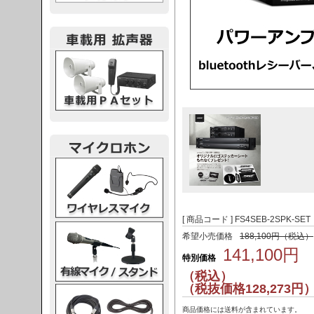
載用PA
レスマイク
[ 商品コード ] FS4SEB-2SPK-SET
ク・スタンド
希望小売価格
188,100円（税込）
141,100円
特別価格
（税込）
（税抜価格128,273円
ケーブル
商品価格には送料が含まれています。