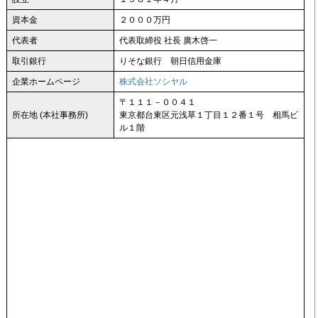
資本金
２０００万円
代表者
代表取締役 社長 廣木啓一
取引銀行
りそな銀行 朝日信用金庫
企業ホームページ
株式会社ソシヤル
〒１１１－００４１
所在地 (本社事務所)
東京都台東区元浅草１丁目１２番１号 相馬ビ
ル１階