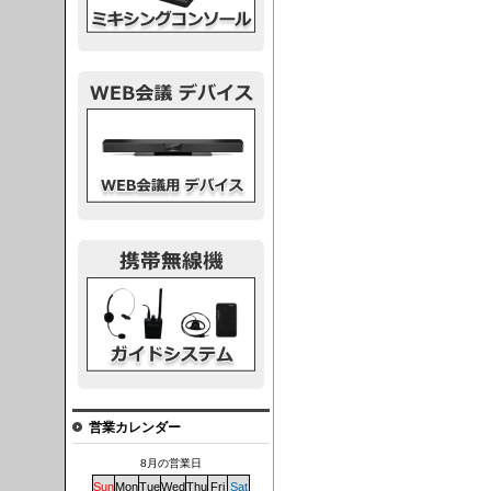
議デバイス
システム
営業カレンダー
8月の営業日
Sun
Mon
Tue
Wed
Thu
Fri
Sat