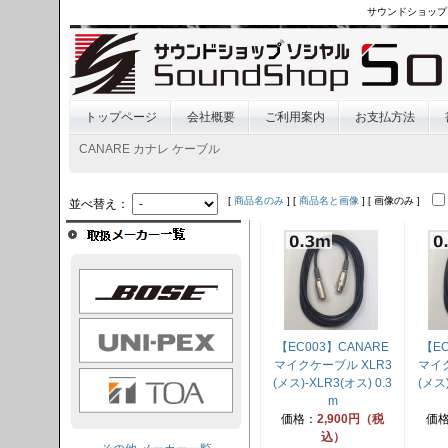
サウンドショップ
トップページ
会社概要
ご利用案内
お支払方法
CANARE カナレ ケーブル
[
商品名のみ
] [
商品名と画像
] [ 画像のみ ]
並べ替え：
OSE
I-PEX
【EC003】CANARE
【EC
マイクケーブル XLR3
マイク
TOA
(メス)-XLR3(オス) 0.3
(メス)
m
価格：
2,900円（税
価
込）