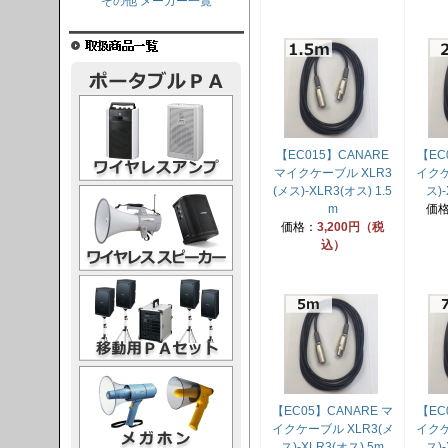
その他 メーカー一覧
レスアンプ
【EC015】CANARE
【EC
マイクケーブル XLR3
イクケ
(メス)-XLR3(オス) 1.5
ス)-
ススピーカー
m
価
価格：
3,200円（税
込）
PAセット
ガホン
【EC05】CANARE マ
【EC
イクケーブル XLR3(メ
イクケ
ス)-XLR3(オス) 5m
ス)-