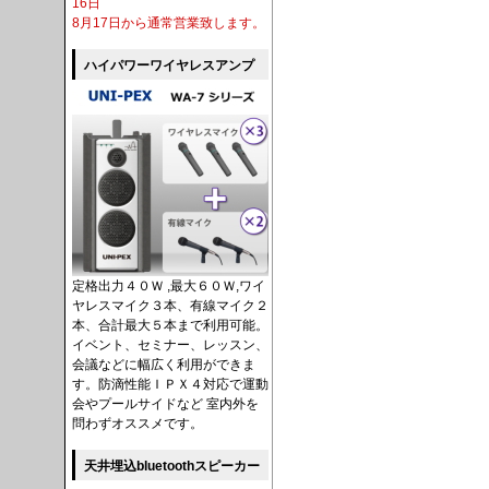
16日
8月17日から通常営業致します。
ハイパワーワイヤレスアンプ
定格出力４０Ｗ ,最大６０Ｗ,ワイ
ヤレスマイク３本、有線マイク２
本、合計最大５本まで利用可能。
イベント、セミナー、レッスン、
会議などに幅広く利用ができま
す。防滴性能ＩＰＸ４対応で運動
会やプールサイドなど 室内外を
問わずオススメです。
天井埋込bluetoothスピーカー