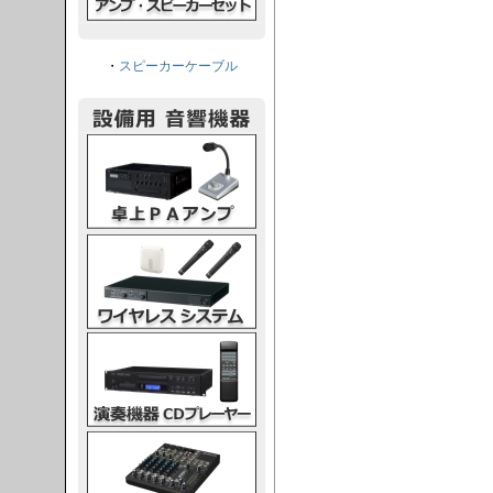
・
スピーカーケーブル
PAアンプ
スシステム
CDプレーヤー
グコンソール