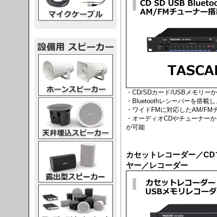
スピーカー
・CD/SDカード/USBメモリ
・Bluetoothレシーバーを
スピーカー
・ワイドFMに対応したAM/F
・オーディオCDやチューナーか
が可能
スピーカー
カセットレコーダー／CD
ヤー／レコーダー
スピーカー