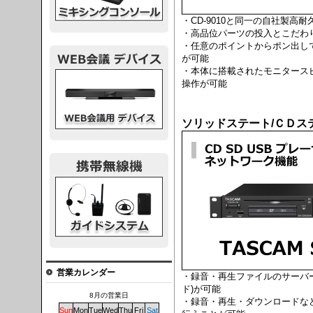
・CD-9010と同一の自社製高
・高品位パーツの投入とこだわ
・任意のポイントからポン出し
が可能
・本体に搭載されたモニタース
議デバイス
操作が可能
ソリッドステート/ＣＤス
システム
営業カレンダー
・録音・再生ファイルのサーバ
ド)が可能
8月の営業日
・録音・再生・ダウンロードな
Sun
Mon
Tue
Wed
Thu
Fri
Sat