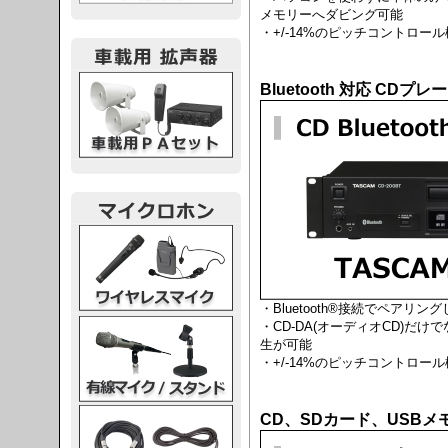
メモリーへダビング可能
・+/-14%のピッチコントロール
載用PA
Bluetooth 対応 CDプレ
レスマイク
・Bluetooth®接続でペアリ
ク・スタンド
・CD-DA(オーディオCD)だけで
生が可能
・+/-14%のピッチコントロール
ケーブル
CD、SDカード、USBメモ