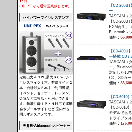
16日
【CD-200B
8月17日から通常営業致します。
ー
TASCAM（タ
ハイパワーワイヤレスアンプ
【CD-200B
BGM再生。 高
Bluetoothレ
価格：
66,0
【CD-400U
ー搭載 CD /
TASCAM（
ー、Blueto
対応した1U
定格出力４０Ｗ ,最大６０Ｗ,ワイ
CD、SDカード
ヤレスマイク３本、有線マイク２
価格：
83,6
本、合計最大５本まで利用可能。
イベント、セミナー、レッスン、
【CD-601
会議などに幅広く利用ができま
TASCAM
す。防滴性能ＩＰＸ４対応で運動
【CD-601
会やプールサイドなど 室内外を
モデルであるCD
問わずオススメです。
ドライブを搭.
価格：
176,
天井埋込bluetoothスピーカー