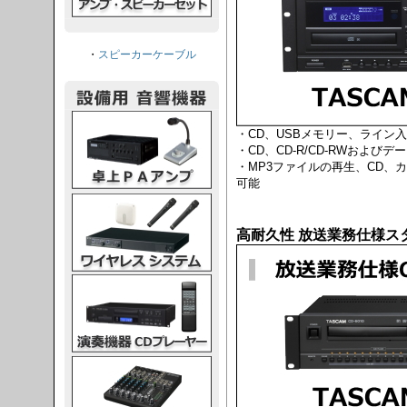
・
スピーカーケーブル
PAアンプ
・CD、USBメモリー、ライン
・CD、CD-R/CD-RWおよびデ
・MP3ファイルの再生、CD、
可能
スシステム
高耐久性 放送業務仕様ス
CDプレーヤー
グコンソール