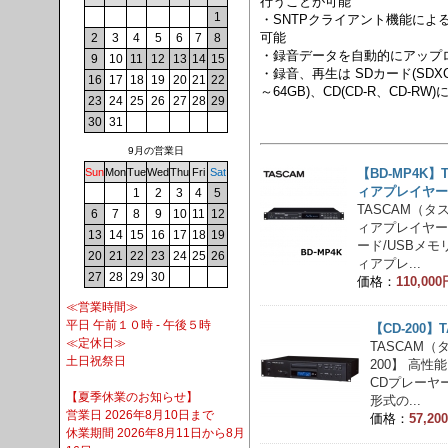
行うことが可能
1
・SNTPクライアント機能によ
可能
2
3
4
5
6
7
8
・録音データを自動的にアップ
9
10
11
12
13
14
15
・録音、再生は SDカード(SDXC
16
17
18
19
20
21
22
～64GB)、CD(CD-R、CD-RW
23
24
25
26
27
28
29
30
31
9月の営業日
Sun
Mon
Tue
Wed
Thu
Fri
Sat
【BD-MP4K】
ィアプレイヤー
1
2
3
4
5
TASCAM（タ
6
7
8
9
10
11
12
ィアプレイヤー【B
13
14
15
16
17
18
19
ード/USBメ
20
21
22
23
24
25
26
ィアプレ...
27
28
29
30
価格：
110,0
≪営業時間≫
平日 午前１０時 - 午後５時
【CD-200
≪定休日≫
TASCAM（
土日祝祭日
200】 高
CDプレーヤー
【夏季休業のお知らせ】
形式の...
営業日 2026年8月10日まで
価格：
57,2
休業期間 2026年8月11日から8月