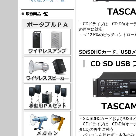
その他 メーカー一覧
・CDドライブは、CD-DA(オーデ
の再生に対応
レスアンプ
・+/-12.5%のピッチコントロー
SD/SDHCカード、US
ススピーカー
PAセット
ガホン
・SD/SDHCカードおよびUS
・CDドライブは、CD-DA(オーデ
タCD)の再生に対応
・パソコンを使わずに本体のみでC