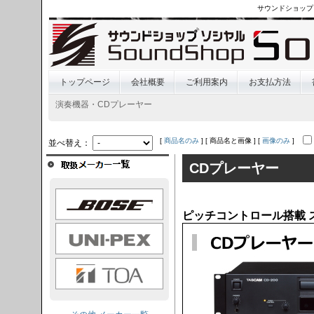
サウンドショップ
トップページ
会社概要
ご利用案内
お支払方法
演奏機器・CDプレーヤー
[
商品名のみ
] [ 商品名と画像 ] [
画像のみ
]
並べ替え：
CDプレーヤー
OSE
ピッチコントロール搭載 
I-PEX
TOA