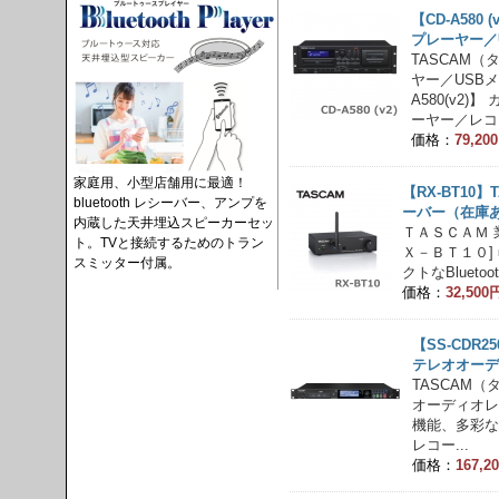
【CD-A580
プレーヤー／
TASCAM
ヤー／USB
A580(v2
ーヤー／レコ.
価格：
79,2
家庭用、小型店舗用に最適！
【RX-BT10】
bluetooth レシーバー、アンプを
ーバー（在庫
内蔵した天井埋込スピーカーセッ
ＴＡＳＣＡＭ 業
ト。TVと接続するためのトラン
Ｘ－ＢＴ１０]
スミッター付属。
クトなBluetoot
価格：
32,50
【SS-CDR
テレオオーデ
TASCAM
オーディオレコ
機能、多彩な
レコー...
価格：
167,