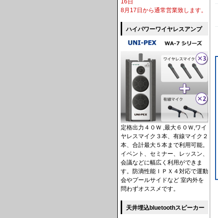
16日
8月17日から通常営業致します。
ハイパワーワイヤレスアンプ
定格出力４０Ｗ ,最大６０Ｗ,ワイ
ヤレスマイク３本、有線マイク２
本、合計最大５本まで利用可能。
イベント、セミナー、レッスン、
会議などに幅広く利用ができま
す。防滴性能ＩＰＸ４対応で運動
会やプールサイドなど 室内外を
問わずオススメです。
天井埋込bluetoothスピーカー