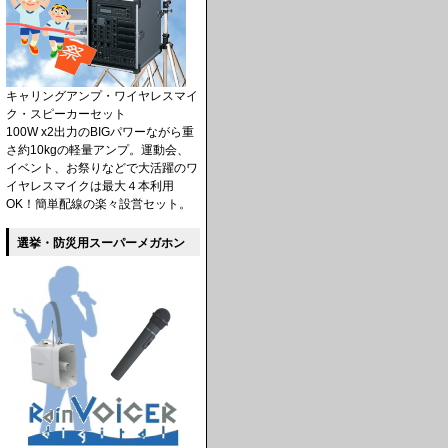
キャリングアンプ・ワイヤレスマイ
ク・スピーカーセット
100W x2出力のBIGパワーながら重
さ約10kgの軽量アンプ。運動会、
イベント、お祭りなどで大活躍のワ
イヤレスマイクは最大４本利用
OK！簡単配線の楽々設営セット。
選挙・防災用スーパーメガホン