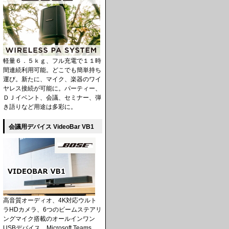
軽量６．５ｋｇ、フル充電で１１時
間連続利用可能。どこでも簡単持ち
運び。新たに、マイク、楽器のワイ
ヤレス接続が可能に。パーティー、
ＤＪイベント、会議、セミナー、弾
き語りなど用途は多彩に。
会議用デバイス VideoBar VB1
高音質オーディオ、4K対応ウルト
ラHDカメラ、6つのビームステアリ
ングマイク搭載のオールインワン
USBデバイス。Microsoft Teams、