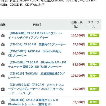
・録音、再生は SDカード(SDXC対応/最大128GB)、USBメモリー(512MB～
64GB)、CD(CD-R、CD-RW)に対応
価格（税
ステータ
画像
商品名
込）
ス
【BD-MP4K】TASCAM 4K UHDブルーレ
110,000円
イ・マルチメディアプレイヤー
【CD-200】TASCAM 業務用CDプレーヤー
57,200円
【CD-200BT】TASCAM Bluetooth対応
66,000円
CDプレーヤー
【CD-400U】TASCAM Bluetooth AM・FM
83,600円
チューナー搭載 CD / SD / USBプレーヤー
【CD-6010】TASCAM 放送業務仕様CDプ
176,000円
レーヤー
【CD-A580 (v2)】TASCAM カセットレコ
ーダー／CDプレーヤー／USBメモリープレ
79,200円
ーヤー・レコーダー
【RX-BT10】TASCAM 業務用ステレオ
32,500円
Bluetooth レシーバー（在庫あり）