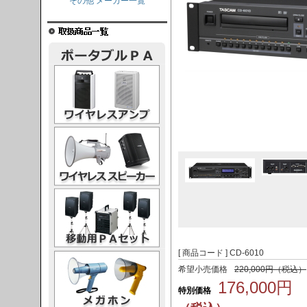
その他 メーカー一覧
レスアンプ
ススピーカー
PAセット
[ 商品コード ] CD-6010
ガホン
希望小売価格
220,000円（税込）
176,000円
特別価格
（税込）