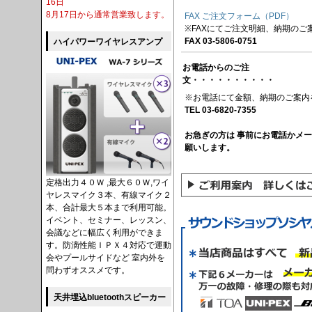
16日
8月17日から通常営業致します。
FAX ご注文フォーム（PDF）
※FAXにてご注文明細、納期のご
FAX 03-5806-0751
ハイパワーワイヤレスアンプ
お電話からのご注
文・・・・・・・・・・
※お電話にて金額、納期のご案内
TEL 03-6820-7355
お急ぎの方は 事前にお電話かメ
願いします。
定格出力４０Ｗ ,最大６０Ｗ,ワイ
ヤレスマイク３本、有線マイク２
本、合計最大５本まで利用可能。
イベント、セミナー、レッスン、
会議などに幅広く利用ができま
す。防滴性能ＩＰＸ４対応で運動
会やプールサイドなど 室内外を
問わずオススメです。
天井埋込bluetoothスピーカー