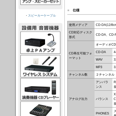
■
仕様
・
スピーカーケーブル
使用メディア
CD-DA(12/8
CD対応ディスク
PAアンプ
CD-DA、CD-RO
形式
オーディオCD
CD-DA
4
CD再生可能フォ
スシステム
ーマット
WAV
3
MP3
3
チャンネル数
２チャンネル
CDプレーヤー
アンバラ
ンス
X
アナログ出力
バランス
C
グコンソール
PHONES