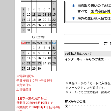
1
2
3
4
5
6
7
8
9
10
11
12
13
14
15
16
17
18
19
20
21
22
23
24
25
26
27
28
29
30
31
9月の営業日
Sun
Mon
Tue
Wed
Thu
Fri
Sat
1
2
3
4
5
6
7
8
9
10
11
12
お支払方法について
13
14
15
16
17
18
19
インターネットからのご注文・・
20
21
22
23
24
25
26
27
28
29
30
≪営業時間≫
平日 午前１０時 - 午後５時
※商品ページの
「カートに入れる
≪定休日≫
※メールアドレスが必須です。
土日祝祭日
※メールにてご注文明細、納期の
【夏季休業のお知らせ】
FAXからのご注
営業日 2026年8月10日まで
文・・・・・・・・・・・・・
休業期間 2026年8月11日から8月