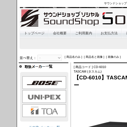
サウンドショップ
トップページ
会社概要
ご利用案内
お支払方法
[ 商品名のみ ] [ 商品名と画像 ] [ 画像のみ ]
並べ替え：
[ 商品コード ] CD-6010
TASCAM (タスカム)
【CD-6010】TAS
OSE
ー
I-PEX
TOA