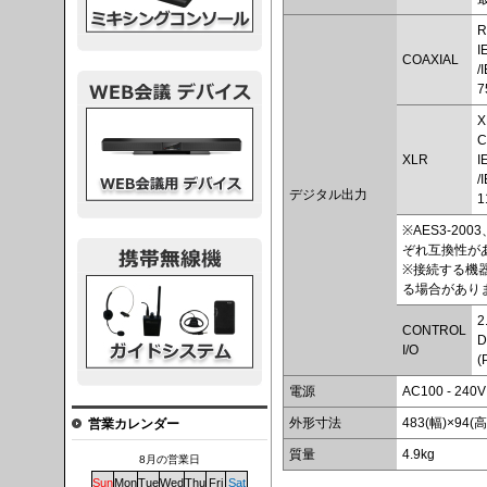
I
COAXIAL
/
7
議デバイス
X
C
XLR
I
/
デジタル出力
1
※AES3-2003
ぞれ互換性が
※接続する機
システム
る場合があり
2
CONTROL
D
I/O
(
電源
AC100 - 240
外形寸法
483(幅)×94(
営業カレンダー
質量
4.9kg
8月の営業日
Sun
Mon
Tue
Wed
Thu
Fri
Sat