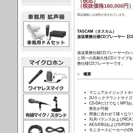
（税抜価格160,000円
商品価格には送料が含まれています。
載用PA
TASCAM（タスカム）
放送業務仕様CDプレーヤー【CD-
放送業務仕様CDプレーヤーのハイエン
と同一の高耐久性CDドライブを
務仕様CDプレーヤーです。
レスマイク
■
概要
マニュアルイジェクトホ
ク・スタンド
2Uラックマウントサイズ
CD-DAだけでなくMP
再生が可能
用途に合わせて様々なリ
XLRバランスおよびRC
ケーブル
AES/EBUおよびS/PD
モニタースピーカーのON