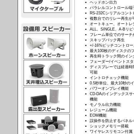
ヘッドホン出力
パラレルコントロール端
RS-232Cシリアルコン
複数台でのリレー再生が
オートキュー、オートレ
ALL、SINGLE、A-Bリ
フレーム単位でのサーチ
スピーカー
スキップバック再生
+/-16%ピッチコントロ
最大100枚のディスクの
再生時トラック間のイン
フェーダー/イベントス
スピーカー
ディスプレーでは経過時
可能
イントロチェック機能
0.5秒単位、最大10秒
パワーオンプレイ機能
スピーカー
CD-DAのインデックス
機能
モノラル出力機能
レジューム機能
EOM機能
スピーカー
誤操作を防止するパネル
ショックメモリー搭載
ワイヤレスリモコン付属