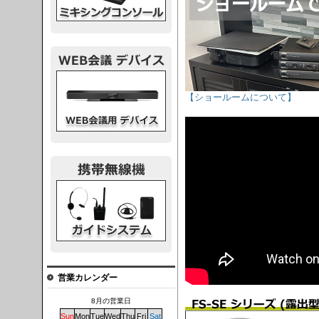
議デバイス
【ショールームについて】
システム
営業カレンダー
8月の営業日
Sun
Mon
Tue
Wed
Thu
Fri
Sat