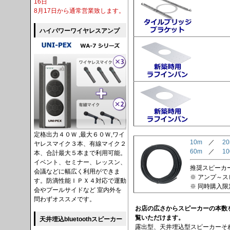
16日
8月17日から通常営業致します。
ハイパワーワイヤレスアンプ
定格出力４０Ｗ ,最大６０Ｗ,ワイ
10m
／
2
ヤレスマイク３本、有線マイク２
60m
／
1
本、合計最大５本まで利用可能。
イベント、セミナー、レッスン、
推奨スピーカーケ
会議などに幅広く利用ができま
※ アンプ～
す。防滴性能ＩＰＸ４対応で運動
※ 同時購入
会やプールサイドなど 室内外を
問わずオススメです。
お店の広さからスピーカーの本数
覧いただけます。
天井埋込bluetoothスピーカー
露出型、天井埋込型スピーカーそ