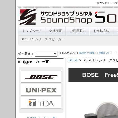
サウンドショップ
トップページ
会社概要
ご利用案内
お支払方法
BOSE FS シリーズ スピーカー
[ 商品名のみ ] [
商品名と画像
] [
画像のみ
]
並べ替え：
BOSE
> BOSE FS シリーズ
OSE
BOSE FreeS
I-PEX
TOA