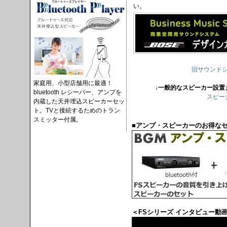
い。
旧サウンド
家庭用、小型店舗用に最適！
↓一般的なスピーカー設置
bluetooth レシーバー、アンプを
スピー
内蔵した天井埋込スピーカーセッ
ト。TVと接続するためのトラン
スミッター付属。
■アンプ・スピーカーのお得な
＜FSシリーズ インタビュー動