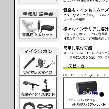
全ての FreeSpace FS モ
音楽もマイクもスムーズ
クリアなマイク拡声とＢＧＭの
載用PA
ューサーを搭載。
様々なインテリアに溶け
ブラックとホワイトの２色展開
可能なロゴなど、実用性の高い
簡単に取付可能
全てのモデルにユーロブロック
レスマイク
バッフルに入力を配置していま
Lo ：ローインピーダンス Hi
ク・スタンド
・
FS2SEB
(１ペア ２台)
ケーブル
（全天候型／16W／Lo・Hi）