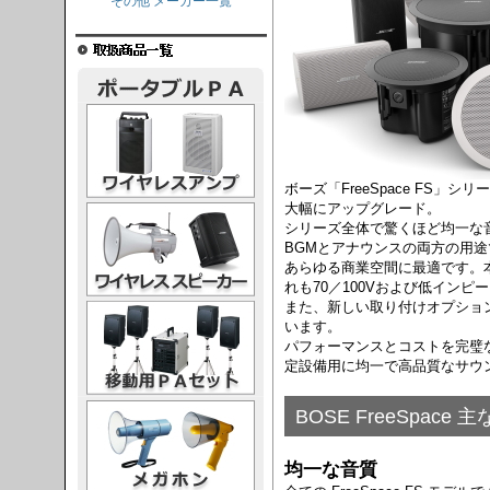
その他 メーカー一覧
レスアンプ
ボーズ「FreeSpace FS
大幅にアップグレード。
ススピーカー
シリーズ全体で驚くほど均一な音質を
BGMとアナウンスの両方の用
あらゆる商業空間に最適です。
れも70／100Vおよび低イン
また、新しい取り付けオプショ
PAセット
います。
パフォーマンスとコストを完璧なバ
定設備用に均一で高品質なサウ
ガホン
BOSE FreeSpace 
均一な音質