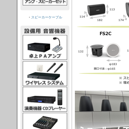
・
スピーカーケーブル
PAアンプ
スシステム
CDプレーヤー
グコンソール