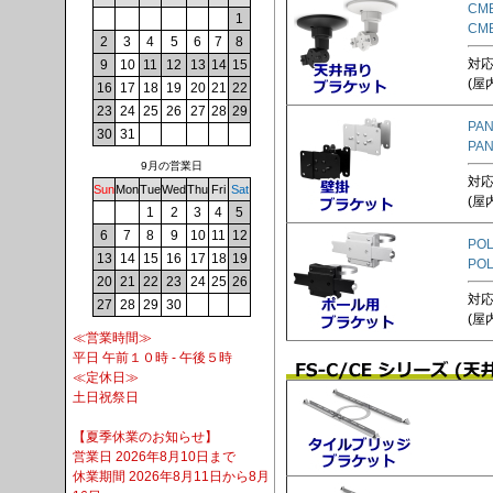
CM
1
CM
2
3
4
5
6
7
8
対応
9
10
11
12
13
14
15
(屋
16
17
18
19
20
21
22
23
24
25
26
27
28
29
PAN
30
31
PAN
9月の営業日
対応
Sun
Mon
Tue
Wed
Thu
Fri
Sat
(屋
1
2
3
4
5
6
7
8
9
10
11
12
POL
13
14
15
16
17
18
19
PO
20
21
22
23
24
25
26
対応
27
28
29
30
(屋
≪営業時間≫
平日 午前１０時 - 午後５時
≪定休日≫
土日祝祭日
【夏季休業のお知らせ】
営業日 2026年8月10日まで
休業期間 2026年8月11日から8月