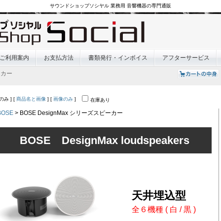
サウンドショップソシヤル 業務用 音響機器の専門通販
ご利用案内
お支払方法
書類発行・インボイス
アフターサービス
ーカー
のみ ] [
商品名と画像
] [
画像のみ
]
在庫あり
BOSE
> BOSE DesignMax シリーズスピーカー
BOSE DesignMax loudspeakers
天井埋込型
全６機種 ( 白 / 黒 )