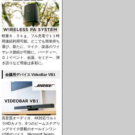
軽量６．５ｋｇ、フル充電で１１時
間連続利用可能。どこでも簡単持ち
運び。新たに、マイク、楽器のワイ
ヤレス接続が可能に。パーティー、
ＤＪイベント、会議、セミナー、弾
き語りなど用途は多彩に。
会議用デバイス VideoBar VB1
高音質オーディオ、4K対応ウルト
ラHDカメラ、6つのビームステアリ
ングマイク搭載のオールインワン
USBデバイス。Microsoft Teams、