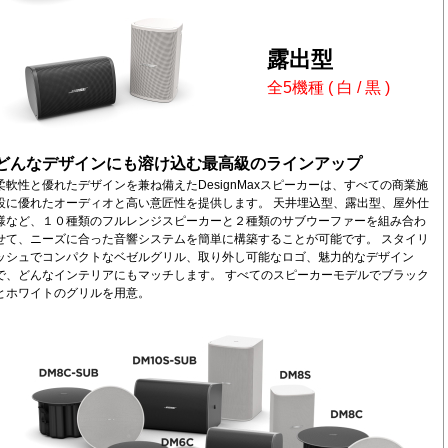
露出型
全5機種 ( 白 / 黒 )
どんなデザインにも溶け込む最高級のラインアップ
柔軟性と優れたデザインを兼ね備えたDesignMaxスピーカーは、すべての商業施
設に優れたオーディオと高い意匠性を提供します。 天井埋込型、露出型、屋外仕
様など、１０種類のフルレンジスピーカーと２種類のサブウーファーを組み合わ
せて、ニーズに合った音響システムを簡単に構築することが可能です。 スタイリ
ッシュでコンパクトなベゼルグリル、取り外し可能なロゴ、魅力的なデザイン
で、どんなインテリアにもマッチします。 すべてのスピーカーモデルでブラック
とホワイトのグリルを用意。