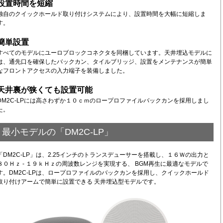
設置時間を短縮
独自のクイックホールド取り付けシステムにより、設置時間を大幅に短縮しま
す。
簡単設置
すべてのモデルにユーロブロックコネクタを同梱しています。天井埋込モデルに
は、通先口を確保したバックカン、タイルブリッジ、設置をメンテナンスが簡単
なフロントアクセスの入力端子を装備しました。
天井裏が狭くても設置可能
DM2C-LPには高さわずか１０ｃｍのロープロファイルバックカンを採用しまし
た。
最小モデルの「DM2C-LP」
「DM2C-LP」は、2.25インチのトランスデューサーを搭載し、１６Ｗの出力と
８０Ｈｚ - １９ｋＨｚの周波数レンジを実現する、 BGM再生に最適なモデルで
す。DM2C-LPは、ロープロファイルのバックカンを採用し、クイックホールド
取り付けアームで簡単に設置できる 天井埋込型モデルです。