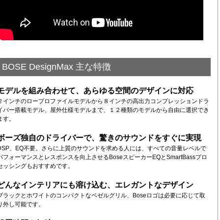
BOSE DesignMax 主な特徴
モデルを組み合わせて、あらゆる空間のデザインに対応
２インチのロープロファイルモデルから８インチの高出力コンプレッションドラ
イバー搭載モデル、屋外仕様モデルまで、１２種類のモデルから自由に選択でき
ます。
ボーズ独自のドライバーで、驚きのサウンドをすぐに実現
DSP、EQ不要。さらに上質のサウンドを求める人には、すべての音量レベルで
パフォーマンスとレスポンスを向上させるBoseスピーカーEQとSmartBassプロ
セッシングもおすすめです。
どんなインテリアにも溶け込む、エレガントなデザイン
ブラックとホワイトのコンパクトなベゼルグリル、Boseロゴは必要に応じて取
り外し可能です。