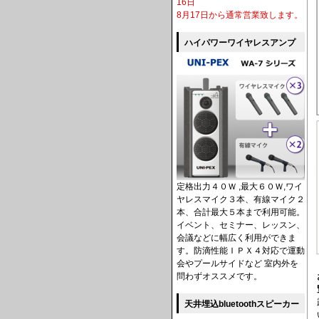
16日
8月17日から通常営業致します。
ハイパワーワイヤレスアンプ
定格出力４０Ｗ ,最大６０Ｗ,ワイ
ヤレスマイク３本、有線マイク２
本、合計最大５本まで利用可能。
イベント、セミナー、レッスン、
会議などに幅広く利用ができま
す。防滴性能ＩＰＸ４対応で運動
会やプールサイドなど 室内外を
問わずオススメです。
天井埋込bluetoothスピーカー