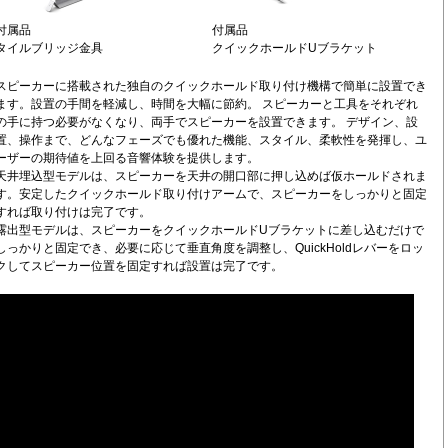
付属品
付属品
タイルブリッジ金具
クイックホールドUブラケット
スピーカーに搭載された独自のクイックホールド取り付け機構で簡単に設置でき
ます。設置の手間を軽減し、時間を大幅に節約。 スピーカーと工具をそれぞれ
の手に持つ必要がなくなり、両手でスピーカーを設置できます。 デザイン、設
置、操作まで、どんなフェーズでも優れた機能、スタイル、柔軟性を発揮し、ユ
ーザーの期待値を上回る音響体験を提供します。
天井埋込型モデルは、スピーカーを天井の開口部に押し込めば仮ホールドされま
す。安定したクイックホールド取り付けアームで、スピーカーをしっかりと固定
すれば取り付けは完了です。
露出型モデルは、スピーカーをクイックホールドUブラケットに差し込むだけで
しっかりと固定でき、必要に応じて垂直角度を調整し、QuickHoldレバーをロッ
クしてスピーカー位置を固定すれば設置は完了です。