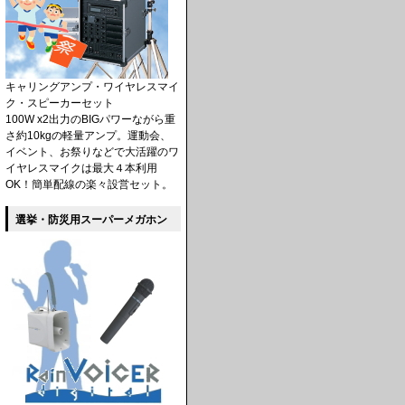
キャリングアンプ・ワイヤレスマイ
ク・スピーカーセット
100W x2出力のBIGパワーながら重
さ約10kgの軽量アンプ。運動会、
イベント、お祭りなどで大活躍のワ
イヤレスマイクは最大４本利用
OK！簡単配線の楽々設営セット。
選挙・防災用スーパーメガホン