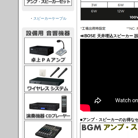
・
スピーカーケーブル
≪BOSE 天井埋込スピーカー 
PAアンプ
スシステム
CDプレーヤー
■アンプ・スピーカーのお得な
グコンソール