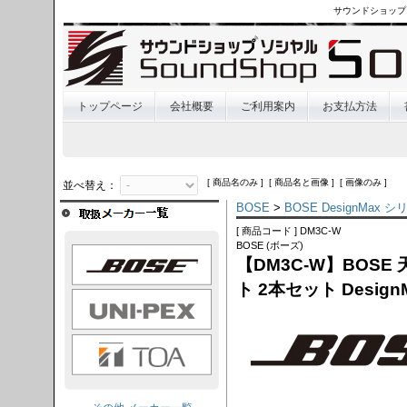
サウンドショップ
トップページ
会社概要
ご利用案内
お支払方法
[ 商品名のみ ] [ 商品名と画像 ] [ 画像のみ ]
並べ替え：
BOSE
>
BOSE DesignMax
[ 商品コード ] DM3C-W
BOSE (ボーズ)
OSE
【DM3C-W】BOS
ト 2本セット Desig
I-PEX
TOA