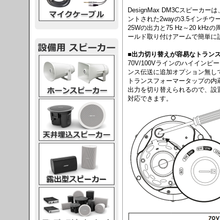
DesignMax DM3Cスピーカーは、
ントされた2wayの3.5インチ
25Wの出力と75 Hz～20 k
ールド取り付けアームで簡単に
■出力切り替えが容易なトラン
スピーカー
70V/100Vラインのハイイン
ンス伝送に追加オプション無し
トランスフォーマータップの内
出力を切り替えられるので、設
対応できます。
スピーカー
スピーカー
スピーカー