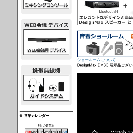
議デバイス
ショールームについて
DesignMax DM3C 展示
システム
営業カレンダー
8月の営業日
Sun
Mon
Tue
Wed
Thu
Fri
Sat