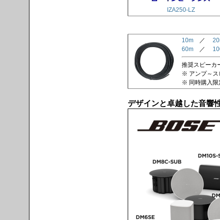
IZA250-LZ
10m
／
2
60m
／
1
推奨スピーカーケ
※ アンプ～
※ 同時購入
デザインと卓越した音響