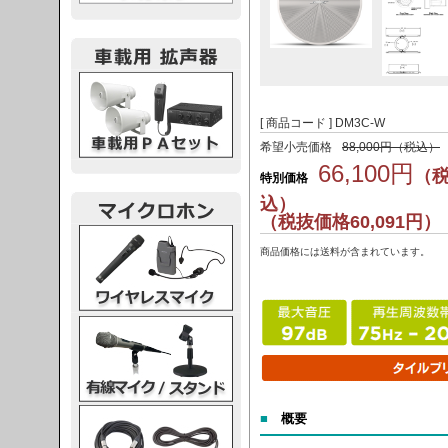
載用PA
[ 商品コード ] DM3C-W
希望小売価格
88,000円（税込）
66,100円
（
特別価格
込）
（税抜価格60,091円）
レスマイク
商品価格には送料が含まれています。
ク・スタンド
ケーブル
■
概要