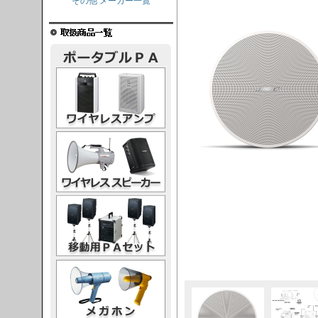
その他 メーカー一覧
レスアンプ
ススピーカー
PAセット
ガホン