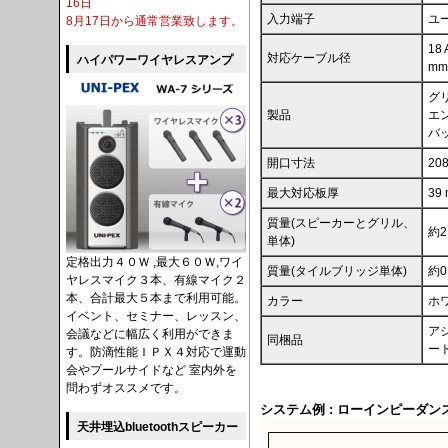
16日
入力端子
ユ
8月17日から通常営業致します。
18
対応ケーブル径
ハイパワーワイヤレスアンプ
mm
グリ
製品
エン
バッ
開口寸法
20
最大対応板厚
39
質量(スピーカーとグリル、
約2
単体)
定格出力４０Ｗ ,最大６０Ｗ,ワイ
質量(タイルブリッジ単体)
約0
ヤレスマイク３本、有線マイク２
本、合計最大５本まで利用可能。
カラー
ホ
イベント、セミナー、レッスン、
アジ
会議などに幅広く利用ができま
同梱品
ート
す。防滴性能ＩＰＸ４対応で運動
会やプールサイドなど 室内外を
問わずオススメです。
システム例 : ローインピーダン
天井埋込bluetoothスピーカー