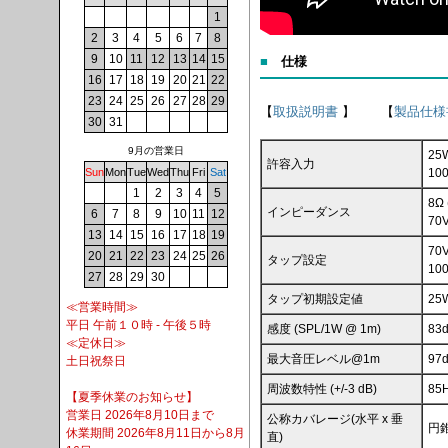
1
2
3
4
5
6
7
8
9
10
11
12
13
14
15
■
仕様
16
17
18
19
20
21
22
23
24
25
26
27
28
29
【
取扱説明書
】 【
製品仕様
30
31
9月の営業日
25
許容入力
10
Sun
Mon
Tue
Wed
Thu
Fri
Sat
1
2
3
4
5
8Ω
インピーダンス
6
7
8
9
10
11
12
70
13
14
15
16
17
18
19
70
20
21
22
23
24
25
26
タップ設定
10
27
28
29
30
タップ初期設定値
25
≪営業時間≫
平日 午前１０時 - 午後５時
感度 (SPL/1W @ 1m)
83
≪定休日≫
最大音圧レベル@1m
97
土日祝祭日
周波数特性 (+/-3 dB)
85
【夏季休業のお知らせ】
営業日 2026年8月10日まで
公称カバレージ(水平 x 垂
円
休業期間 2026年8月11日から8月
直)