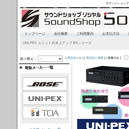
サウンドショップ
トップページ
会社概要
ご利用案内
お支払方法
UNI-PEX ユニット式卓上アンプ BXシリーズ
[
商品名のみ
] [
商品名と画像
] [ 画像のみ ]
並べ替え：
OSE
I-PEX
TOA