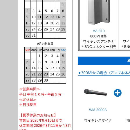
1
2
3
4
5
6
7
8
9
10
11
12
13
14
15
16
17
18
19
20
21
22
23
24
25
26
27
28
29
AA-810
30
31
800MHz帯
ワイヤレスアンテナ
ワイ
9月の営業日
＊BNCコネクター別売
＊B
Sun
Mon
Tue
Wed
Thu
Fri
Sat
1
2
3
4
5
6
7
8
9
10
11
12
13
14
15
16
17
18
19
20
21
22
23
24
25
26
27
28
29
30
≪営業時間≫
平日 午前１０時 - 午後５時
≪定休日≫
土日祝祭日
WM-3000A
【夏季休業のお知らせ】
営業日 2026年8月10日まで
ワイヤレスマイク
簡
休業期間 2026年8月11日から8月