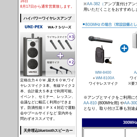
16日
※
AA-382（
アンプ直付けアン
8月17日から通常営業致します。
用いただくことをおすすめし
ハイパワーワイヤレスアンプ
WM-8400
A
＋
WM-8100A
ワイ
定格出力４０Ｗ ,最大６０Ｗ,ワイ
ワイヤレスマイク
※要
ヤレスマイク３本、有線マイク２
本、合計最大５本まで利用可能。
イベント、セミナー、レッスン、
※アンプとマイクをご利用に
会議などに幅広く利用ができま
AA-810
(800MHz用) や
AA-30
す。防滴性能ＩＰＸ４対応で運動
となり、取り付け工事も別途
会やプールサイドなど 室内外を
問わずオススメです。
300M
天井埋込bluetoothスピーカー