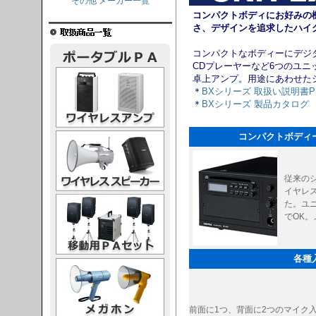
その他 メーカー一覧
コンパクトボディにお好みの
さ、デザインを追求したハイ
コンパクトなボディーにデジ
CDプレーヤーなど6つのユ
レスアンプ
卓上アンプ。用途にあわせ
＊
BXシリーズ 取扱い説明書P
＊
BXシリーズ 製品カタログ
ススピーカー
コンパクトボディ
従来の
イヤレ
PAセット
た。ユ
でOK。
各種
ガホン
前面に1つ、背面に2つのマイク