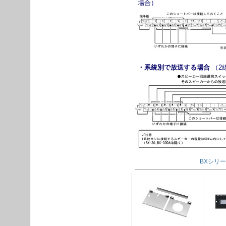
場合）
・系統別で放送する場合
（2
BXシリー