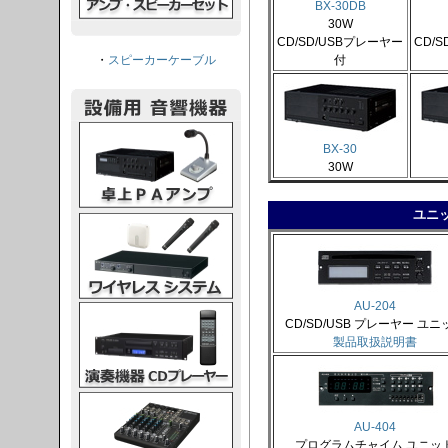
BX-30DB
30W
CD/SD/USBプレーヤー
CD/
・
スピーカーケーブル
付
PAアンプ
BX-30
30W
ユニ
スシステム
AU-204
CDプレーヤー
CD/SD/USB プレーヤー ユニ
製品取扱説明書
グコンソール
AU-404
プログラムチャイム ユニッ