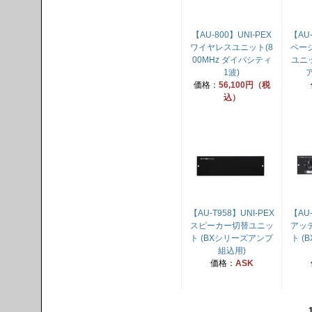
【AU-800】UNI-PEX
【AU-
ワイヤレスユニット(8
ペー
00MHz ダイバシティ
ユニッ
1波)
価格：
56,100円（税
込）
【AU-T958】UNI-PEX
【AU-
スピーカー切替ユニッ
アッ
ト (BXシリーズアンプ
ト (
組込用)
価格：
ASK