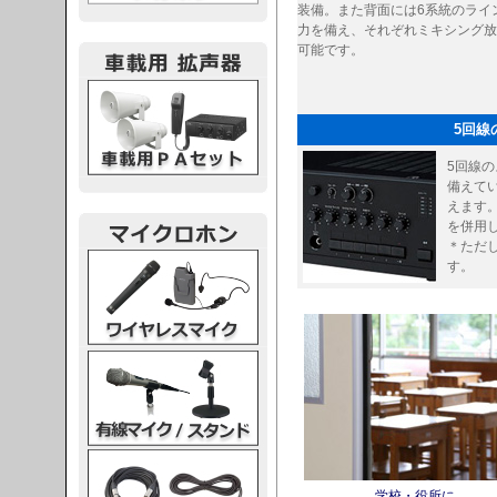
装備。また背面には6系統のライ
力を備え、それぞれミキシング放
可能です。
載用PA
5回線
5回線
備えて
えます。
を併用
＊ただ
レスマイク
す。
ク・スタンド
ケーブル
学校・役所に