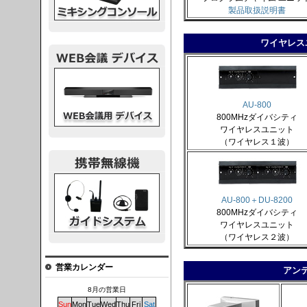
製品取扱説明書
ワイヤレス
議デバイス
AU-800
800MHzダイバシティ
ワイヤレスユニット
（ワイヤレス１波）
システム
AU-800＋DU-8200
800MHzダイバシティ
ワイヤレスユニット
（ワイヤレス２波）
営業カレンダー
アン
8月の営業日
Sun
Mon
Tue
Wed
Thu
Fri
Sat