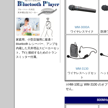
WM-3000A
ワイヤレスマイク
防滴
家庭用、小型店舗用に最適！
bluetooth レシーバー、アンプを
内蔵した天井埋込スピーカーセッ
ト。TVと接続するためのトラン
スミッター付属。
WM-3130
ワイヤレスヘッドセッ
ヘッ
ト
※HM-10Eは WM-3100
せん。
800M