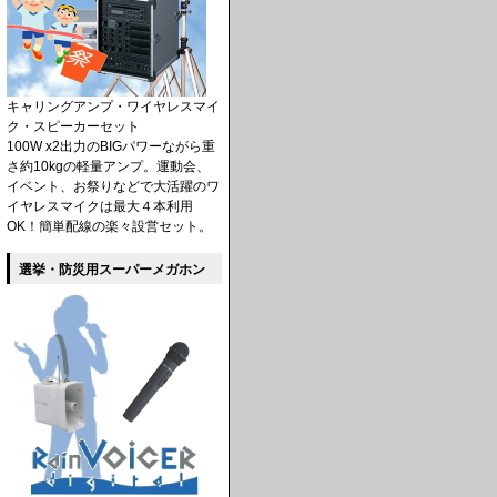
キャリングアンプ・ワイヤレスマイ
ク・スピーカーセット
100W x2出力のBIGパワーながら重
さ約10kgの軽量アンプ。運動会、
イベント、お祭りなどで大活躍のワ
イヤレスマイクは最大４本利用
OK！簡単配線の楽々設営セット。
選挙・防災用スーパーメガホン