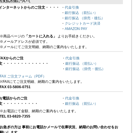
お支払方法について
インターネットからのご注文・・・・
・
代金引換
・
銀行振込 （前払い）
・
銀行振込 （掛売・後払）
・
クレジットカード決済
・
AMAZON PAY
※商品ページの
「カートに入れる」
よりお手続きください。
※メールアドレスが必須です。
※メールにてご注文明細、納期のご案内をいたします。
FAXからのご注
・
代金引換
文・・・・・・・・・・・・・
・
銀行振込 （前払い）
・
銀行振込 （掛売・後払）
FAX ご注文フォーム（PDF）
※FAXにてご注文明細、納期のご案内をいたします。
FAX 03-5806-0751
お電話からのご注
・
代金引換
文・・・・・・・・・・
・
銀行振込 （前払い）
※お電話にて金額、納期のご案内をいたします。
TEL 03-6820-7355
お急ぎの方は 事前にお電話かメールで在庫状況、納期のお問い合わせをお
願いします。