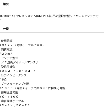
■
概要
800MHz ワイヤレスシステム(UNI-PEX製)用の壁取付型ワイヤレスアンテナで
す。
■
仕様
■ 使用電源
ＤＣ１２Ｖ （同軸ケーブルに重畳）
■ 消費電流
約２０ｍＡ
■ アンテナ型式
１／２波長ダイポールアンテナ
■ 受信周波数
８０６ＭＨｚ～８１０ＭＨｚ
■ 出力インピーダンス
７５Ω
■ ブースターアンプ利得
約１０ｄＢ （内部スイッチで約０ｄＢに切換え可能）
■ 使用温度範囲
０℃～＋４０℃
■ 適合同軸ケーブル
５Ｃ－２Ｖ，５Ｃ－ＦＢ