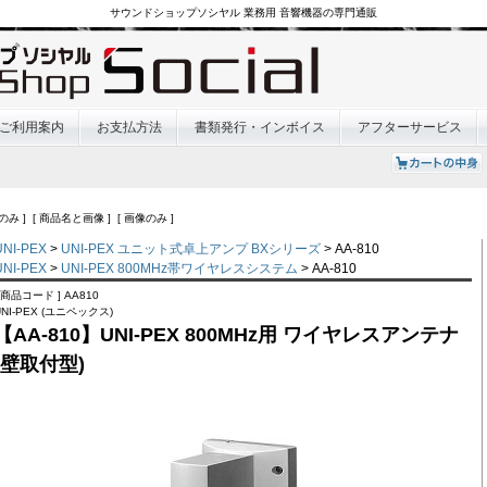
サウンドショップソシヤル 業務用 音響機器の専門通販
ご利用案内
お支払方法
書類発行・インボイス
アフターサービス
のみ ] [ 商品名と画像 ] [ 画像のみ ]
UNI-PEX
>
UNI-PEX ユニット式卓上アンプ BXシリーズ
> AA-810
UNI-PEX
>
UNI-PEX 800MHz帯ワイヤレスシステム
> AA-810
[ 商品コード ] AA810
UNI-PEX (ユニペックス)
【AA-810】UNI-PEX 800MHz用 ワイヤレスアンテナ
(壁取付型)