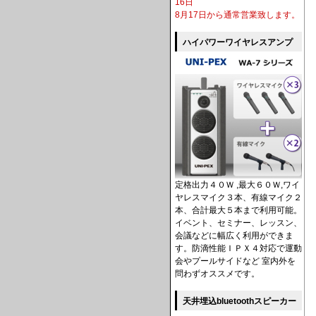
16日
8月17日から通常営業致します。
ハイパワーワイヤレスアンプ
定格出力４０Ｗ ,最大６０Ｗ,ワイ
ヤレスマイク３本、有線マイク２
本、合計最大５本まで利用可能。
イベント、セミナー、レッスン、
会議などに幅広く利用ができま
す。防滴性能ＩＰＸ４対応で運動
会やプールサイドなど 室内外を
問わずオススメです。
天井埋込bluetoothスピーカー