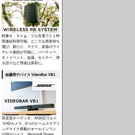
軽量６．５ｋｇ、フル充電で１１時
間連続利用可能。どこでも簡単持ち
運び。新たに、マイク、楽器のワイ
ヤレス接続が可能に。パーティー、
ＤＪイベント、会議、セミナー、弾
き語りなど用途は多彩に。
会議用デバイス VideoBar VB1
高音質オーディオ、4K対応ウルト
ラHDカメラ、6つのビームステアリ
ングマイク搭載のオールインワン
USBデバイス。Microsoft Teams、