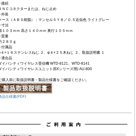
■ 接続
ＢＮＣコネクターまたは、ねじ止め
■ 外装
ケース（ＡＢＳ樹脂）：マンセル５Ｙ８／０.５近似色 ライトグレー
■ 寸法
幅１０３ｍｍ 高さ１４０ｍｍ 奥行１０５ｍｍ
■ 質量
約２８０ｇ
■ 付属品
φ４×１６ステンレスねじ ２、φ４×２５木ねじ ２、取扱説明書 １
■ 適合品
ダイバシティワイヤレス受信機 WTD-8121、WTD-8141
ダイバシティワイヤレスユニット(BXシリーズ用) AU-800
ご購入前に取扱説明書・製品仕様書をご確認ください。
商品仕様書(PDF)