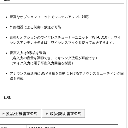
豊富なオプションユニットでシステムアップに対応
外部機器による制御・放送が可能
別売りオプションのワイヤレスチューナーユニット（WT-UD10）、ワイ
ヤレスアンテナを使えば、ワイヤレスマイクを使って放送できます。
音声入力は9系統を装備
（各入力の音量を調節でき、ミキシング放送が可能です）
（マイク入力に電子平衡入力回路を採用）
アナウンス放送時にBGM音量を自動に下げるアナウンスミューティング回
路を搭載
■
仕様