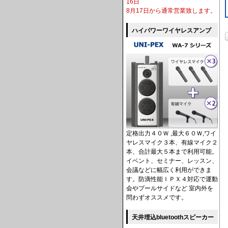
16日
8月17日から通常営業致します。
ハイパワーワイヤレスアンプ
定格出力４０Ｗ ,最大６０Ｗ,ワイ
ヤレスマイク３本、有線マイク２
本、合計最大５本まで利用可能。
イベント、セミナー、レッスン、
会議などに幅広く利用ができま
す。防滴性能ＩＰＸ４対応で運動
会やプールサイドなど 室内外を
問わずオススメです。
天井埋込bluetoothスピーカー