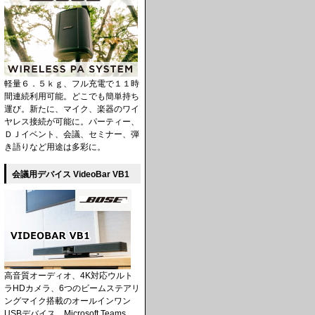
軽量６．５ｋｇ、フル充電で１１時
間連続利用可能。どこでも簡単持ち
運び。新たに、マイク、楽器のワイ
ヤレス接続が可能に。パーティー、
ＤＪイベント、会議、セミナー、弾
き語りなど用途は多彩に。
会議用デバイス VideoBar VB1
高音質オーディオ、4K対応ウルト
ラHDカメラ、6つのビームステアリ
ングマイク搭載のオールインワン
USBデバイス。Microsoft Teams、