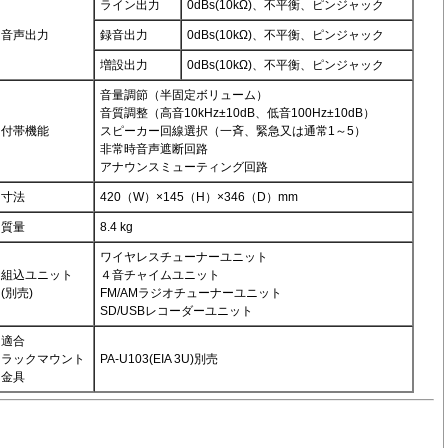
ライン出力
0dBs(10kΩ)、不平衡、ピンジャック
音声出力
録音出力
0dBs(10kΩ)、不平衡、ピンジャック
増設出力
0dBs(10kΩ)、不平衡、ピンジャック
音量調節（半固定ボリューム）
音質調整（高音10kHz±10dB、低音100Hz±10dB）
付帯機能
スピーカー回線選択（一斉、緊急又は通常1～5）
非常時音声遮断回路
アナウンスミューティング回路
寸法
420（W）×145（H）×346（D）mm
質量
8.4 kg
ワイヤレスチューナーユニット
組込ユニット
４音チャイムユニット
(別売)
FM/AMラジオチューナーユニット
SD/USBレコーダーユニット
適合
ラックマウント
PA-U103(EIA 3U)別売
金具