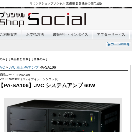
サウンドショップソシヤル 業務用 音響機器の専門通販
ご利用案内
お支払方法
書類発行・インボイス
アフターサービス
のみ ] [ 商品名と画像 ] [ 画像のみ ]
JVC
>
JVC 卓上PAアンプ
PA-SA106
[ 商品コード ] PASA106
JVC KENWOOD (ジェイブイシーケンウッド)
【PA-SA106】JVC システムアンプ 60W