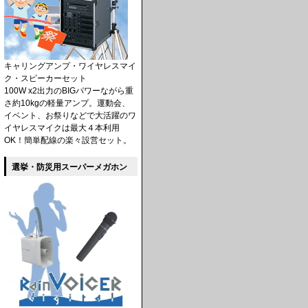
キャリングアンプ・ワイヤレスマイ
ク・スピーカーセット
100W x2出力のBIGパワーながら重
さ約10kgの軽量アンプ。運動会、
イベント、お祭りなどで大活躍のワ
イヤレスマイクは最大４本利用
OK！簡単配線の楽々設営セット。
選挙・防災用スーパーメガホン