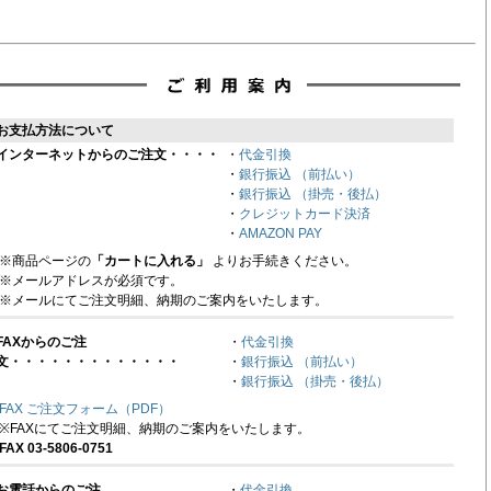
お支払方法について
インターネットからのご注文・・・・
・
代金引換
・
銀行振込 （前払い）
・
銀行振込 （掛売・後払）
・
クレジットカード決済
・
AMAZON PAY
※商品ページの
「カートに入れる」
よりお手続きください。
※メールアドレスが必須です。
※メールにてご注文明細、納期のご案内をいたします。
FAXからのご注
・
代金引換
文・・・・・・・・・・・・・
・
銀行振込 （前払い）
・
銀行振込 （掛売・後払）
FAX ご注文フォーム（PDF）
※FAXにてご注文明細、納期のご案内をいたします。
FAX 03-5806-0751
お電話からのご注
・
代金引換