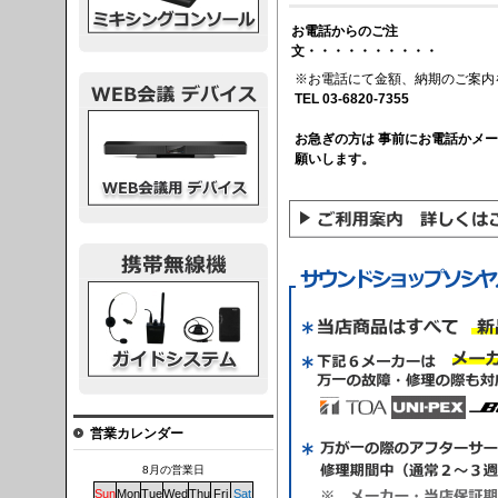
お電話からのご注
文・・・・・・・・・・
※お電話にて金額、納期のご案内
TEL 03-6820-7355
議デバイス
お急ぎの方は 事前にお電話かメ
願いします。
システム
営業カレンダー
8月の営業日
Sun
Mon
Tue
Wed
Thu
Fri
Sat