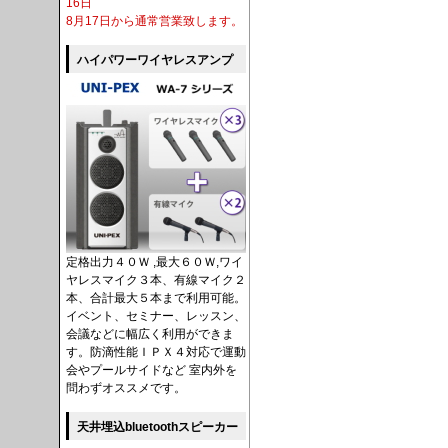
16日
8月17日から通常営業致します。
ハイパワーワイヤレスアンプ
定格出力４０Ｗ ,最大６０Ｗ,ワイ
ヤレスマイク３本、有線マイク２
本、合計最大５本まで利用可能。
イベント、セミナー、レッスン、
会議などに幅広く利用ができま
す。防滴性能ＩＰＸ４対応で運動
会やプールサイドなど 室内外を
問わずオススメです。
天井埋込bluetoothスピーカー