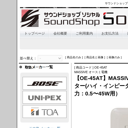
サウンドショップ
トップページ
会社概要
ご利用案内
お支払方法
[ 商品名のみ ] [ 商品名と画像 ] [ 画像のみ ]
並べ替え：
[ 商品コード ] OE-45AT
MASSIVE オースミ電機
【OE-45AT】MAS
OSE
ター(ハイ・インピー
力：0.5〜45W用）
I-PEX
TOA