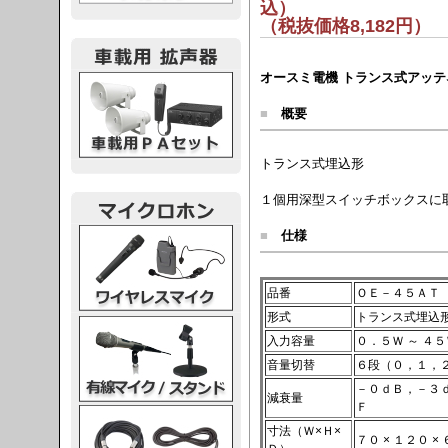
込）
（税抜価格8,182円）
オースミ電機 トランス式アッテネー
載用PA
■
概要
トランス式埋込形
１個用深型スイッチボックスに
レスマイク
■
仕様
品番
ＯＥ－４５ＡＴ
形式
トランス式埋込
ク・スタンド
入力容量
０．５Ｗ ～ ４５
音量切替
６段（０，１，
－０ｄＢ，－３
減衰量
Ｆ
ケーブル
寸法（Ｗ×Ｈ×
７０ × １２０ ×