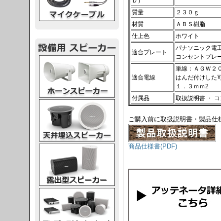
Ｄ）
質量
２３０ｇ
材質
ＡＢＳ樹脂
仕上色
ホワイト
パナソニック電
適合プレート
コンセントプレー
スピーカー
単線：ＡＧＷ２
適合電線
はんだ付けした
１．３ｍｍ2
付属品
取扱説明書 ・ 
スピーカー
ご購入前に取扱説明書・製品仕
商品仕様書(PDF)
スピーカー
スピーカー