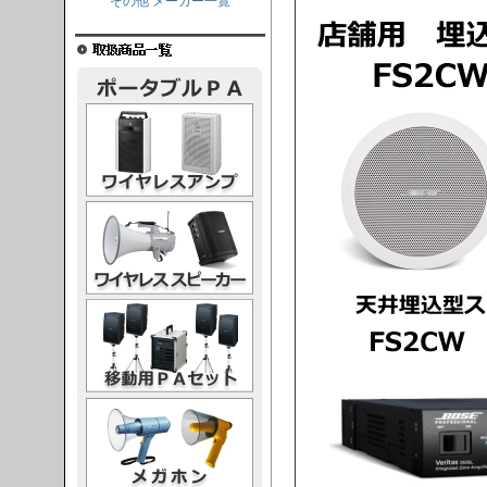
その他 メーカー一覧
レスアンプ
ススピーカー
PAセット
ガホン