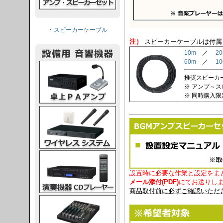
・
スピーカーケーブル
注）
スピーカーケーブルは付属
10m
／
2
60m
／
1
PAアンプ
推奨スピーカーケ
※ アンプ～
※ 同時購入
スシステム
CDプレーヤー
設置時に必要な作業と設定をま
メール添付(PDF)
にてお送りし
商品取付前に必ずご確認いただ
グコンソール