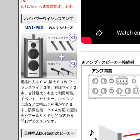
16日
8月17日から通常営業致します。
ハイパワーワイヤレスアンプ
★アンプ・スピーカー接続例
定格出力４０Ｗ ,最大６０Ｗ,ワイ
ヤレスマイク３本、有線マイク２
本、合計最大５本まで利用可能。
イベント、セミナー、レッスン、
会議などに幅広く利用ができま
す。防滴性能ＩＰＸ４対応で運動
会やプールサイドなど 室内外を
問わずオススメです。
天井埋込bluetoothスピーカー