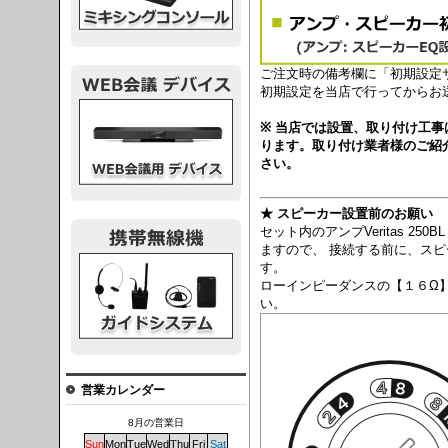
ご注文時の備考欄に「初期設定
初期設定を当店で行ってからお
議デバイス
※ 当店では設置、取り付け工
ります。取り付け業者様のご紹
さい。
★ スピーカー設置前のお願い
セット内のアンプVeritas 2
ますので、 接続する前に、スピ
システム
す。
ローインピーダンスの【１６Ω
い。
営業カレンダー
8月の営業日
Sun
Mon
Tue
Wed
Thu
Fri
Sat