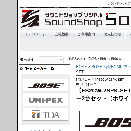
サウンドショップ
トップページ
会社概要
ご利用案内
お支払方法
[ 商品名のみ ] [ 商品名と画像 ] [ 画像のみ ]
並べ替え：
BOSE
>
BOSE 店舗BGM用
SET
[ 商品コード ] FS2CW-2SPK-SET
OSE
BOSE (ボーズ)
【FS2CW-2SPK-
I-PEX
ー2台セット（ホワイ
TOA