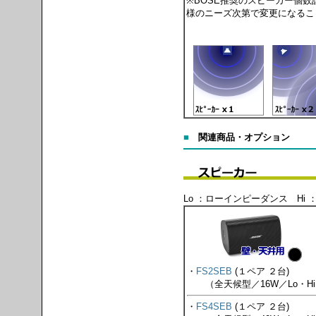
※BOSE推奨のスピーカー個
様のニーズ次第で変更になるこ
■
関連商品・オプション
Lo ：ローインピーダンス Hi
・
FS2SEB
(１ペア ２台)
（全天候型／16W／Lo・Hi
・
FS4SEB
(１ペア ２台)