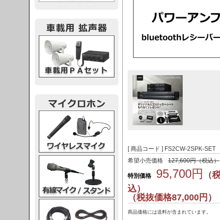
載用PA
レスマイク
[ 商品コード ] FS2CW-2SPK-SET
ク・スタンド
希望小売価格
127,600円（税込）
95,700円
（
特別価格
込）
（税抜価格87,000円）
ケーブル
商品価格には送料が含まれています。