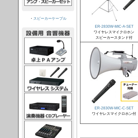
・
スピーカーケーブル
ER-2830W-MIC-A-SET
ワイヤレスマイクロホン
スピーカースタンド付
PAアンプ
スシステム
CDプレーヤー
ER-2830W-MIC-C-SET
ワイヤレスマイクロホン付
グコンソール