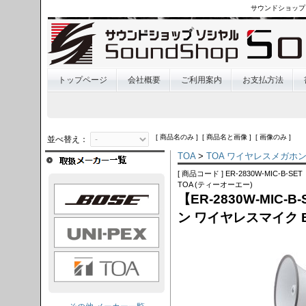
サウンドショップ
トップページ
会社概要
ご利用案内
お支払方法
[ 商品名のみ ] [ 商品名と画像 ] [ 画像のみ ]
並べ替え：
TOA
>
TOA ワイヤレスメガホ
[ 商品コード ] ER-2830W-MIC-B-SET
TOA (ティーオーエー)
OSE
【ER-2830W-MIC
ン ワイヤレスマイク 
I-PEX
TOA