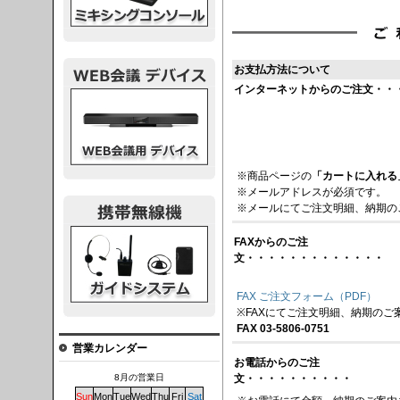
お支払方法について
インターネットからのご注文・・
議デバイス
※商品ページの
「カートに入れる
※メールアドレスが必須です。
※メールにてご注文明細、納期の
システム
FAXからのご注
文・・・・・・・・・・・・・
FAX ご注文フォーム（PDF）
※FAXにてご注文明細、納期のご
FAX 03-5806-0751
営業カレンダー
お電話からのご注
文・・・・・・・・・・
8月の営業日
Sun
Mon
Tue
Wed
Thu
Fri
Sat