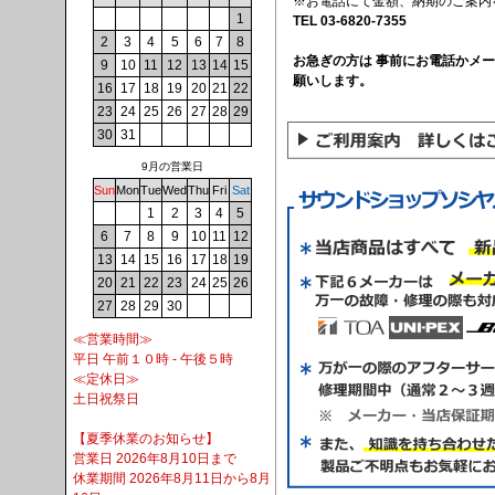
※お電話にて金額、納期のご案内
1
TEL 03-6820-7355
2
3
4
5
6
7
8
お急ぎの方は 事前にお電話かメ
9
10
11
12
13
14
15
願いします。
16
17
18
19
20
21
22
23
24
25
26
27
28
29
30
31
9月の営業日
Sun
Mon
Tue
Wed
Thu
Fri
Sat
1
2
3
4
5
6
7
8
9
10
11
12
13
14
15
16
17
18
19
20
21
22
23
24
25
26
27
28
29
30
≪営業時間≫
平日 午前１０時 - 午後５時
≪定休日≫
土日祝祭日
【夏季休業のお知らせ】
営業日 2026年8月10日まで
休業期間 2026年8月11日から8月