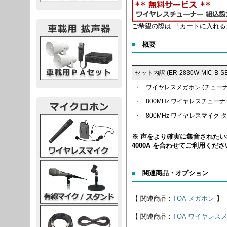
ご希望の際は 「カートに入れ
載用PA
■
概要
セット内訳 (ER-2830W-MIC-B-
・
ワイヤレスメガホン (チューナー
・
800MHz ワイヤレスチューナー
・
800MHz ワイヤレスマイク タ
レスマイク
※ 声をより確実に集音されたい
4000A を合わせてご利用くださ
ク・スタンド
■
関連商品・オプション
【 関連商品 :
TOA メガホン
】
ケーブル
【 関連商品 :
TOA ワイヤレス