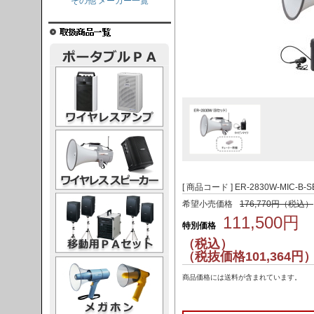
その他 メーカー一覧
レスアンプ
ススピーカー
[ 商品コード ] ER-2830W-MIC-B-S
PAセット
希望小売価格
176,770円（税込）
111,500円
特別価格
（税込）
（税抜価格101,364円
ガホン
商品価格には送料が含まれています。