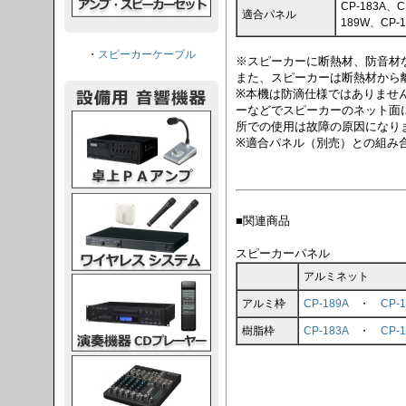
CP-183A、C
適合パネル
189W、CP-1
・
スピーカーケーブル
※スピーカーに断熱材、防音材
また、スピーカーは断熱材から
※本機は防滴仕様ではありませ
ーなどでスピーカーのネット面
PAアンプ
所での使用は故障の原因になり
※適合パネル（別売）との組み
スシステム
■関連商品
スピーカーパネル
アルミネット
CDプレーヤー
アルミ枠
CP-189A
・
CP-
樹脂枠
CP-183A
・
CP-
グコンソール