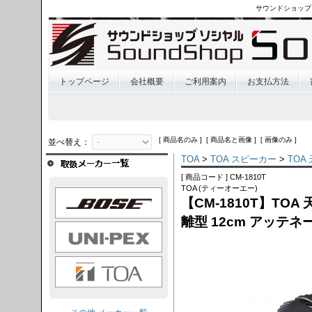
サウンドショップ
トップページ
会社概要
ご利用案内
お支払方法
[ 商品名のみ ] [ 商品名と画像 ] [ 画像のみ ]
並べ替え：
TOA
>
TOA スピーカー
>
TOA
[ 商品コード ] CM-1810T
TOA (ティーオーエー)
OSE
【CM-1810T】TO
離型 12cm アッテネ
I-PEX
TOA