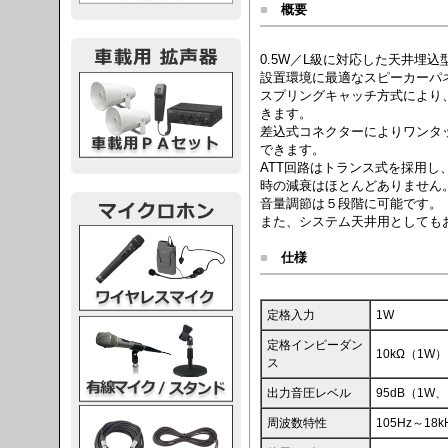
■
概要
0.5W／L級に対応した天井埋
設置環境に最適なスピーカーパ
載用PA
スプリングキャッチ方式により
きます。
差込式コネクターによりワンタ
できます。
ATT回路はトランス式を採用
時の減衰はほとんどありません
音量調節は５段階に可能です。
また、システム天井用としても
レスマイク
■
仕様
定格入力
1W
ク・スタンド
定格インピーダン
10kΩ（1W）、
ス
出力音圧レベル
95dB（1W
ケーブル
周波数特性
105Hz～18