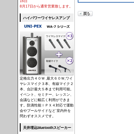
16日
8月17日から通常営業致します。
ハイパワーワイヤレスアンプ
定格出力４０Ｗ ,最大６０Ｗ,ワイ
ヤレスマイク３本、有線マイク２
本、合計最大５本まで利用可能。
イベント、セミナー、レッスン、
会議などに幅広く利用ができま
す。防滴性能ＩＰＸ４対応で運動
会やプールサイドなど 室内外を
問わずオススメです。
天井埋込bluetoothスピーカー