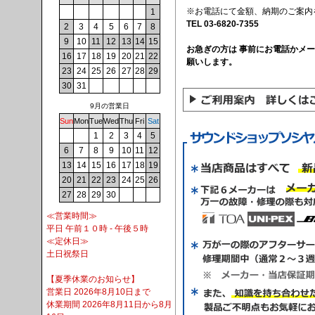
※お電話にて金額、納期のご案内
1
TEL 03-6820-7355
2
3
4
5
6
7
8
9
10
11
12
13
14
15
お急ぎの方は 事前にお電話かメ
16
17
18
19
20
21
22
願いします。
23
24
25
26
27
28
29
30
31
9月の営業日
Sun
Mon
Tue
Wed
Thu
Fri
Sat
1
2
3
4
5
6
7
8
9
10
11
12
13
14
15
16
17
18
19
20
21
22
23
24
25
26
27
28
29
30
≪営業時間≫
平日 午前１０時 - 午後５時
≪定休日≫
土日祝祭日
【夏季休業のお知らせ】
営業日 2026年8月10日まで
休業期間 2026年8月11日から8月