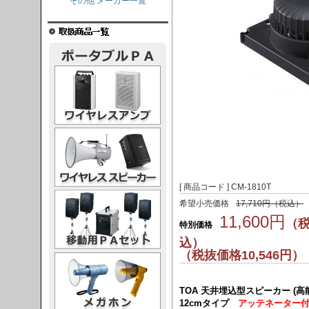
その他 メーカー一覧
レスアンプ
ススピーカー
[ 商品コード ] CM-1810T
PAセット
希望小売価格
17,710円（税込）
11,600円
（
特別価格
込）
（税抜価格10,546円）
ガホン
TOA 天井埋込型スピーカー (
12cmタイプ
アッテネーター