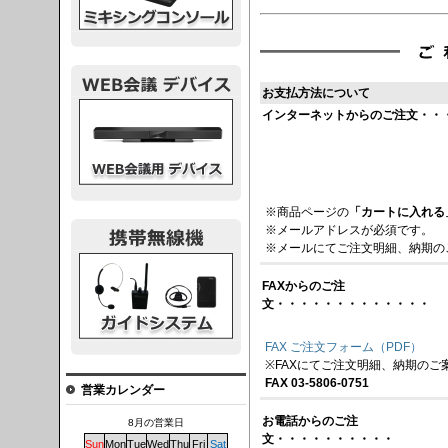
お支払方法について
議デバイス
インターネットからのご注文・・
※商品ページの
「カートに入れる
※メールアドレスが必須です。
※メールにてご注文明細、納期の
システム
FAXからのご注
文・・・・・・・・・・・・・
FAX ご注文フォーム（PDF）
※FAXにてご注文明細、納期のご
FAX 03-5806-0751
営業カレンダー
お電話からのご注
8月の営業日
文・・・・・・・・・・
Sun
Mon
Tue
Wed
Thu
Fri
Sat