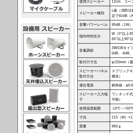
使用スピーカー
12cm コー
L級（消防法
スピーカー種別
定で92dB（
音響パワーレベル
95dB（1W）
W（0°以上3
スピーカー
指向特性区分
60°以上90°
3W/1Wタ
音量調節
0dB、-6dB、
取付穴寸法
φ150mm（
スピーカー
スピーカーパネル
スプリングキ
取付方法
構造）
適合電源
銅単線：φ0.8
スピーカー
スピーカー入力端
ワンタッチ式
子
可能）
使用温度範囲
-10℃～+50
スピーカー
寸法
215（W）×
質量
860ｇ