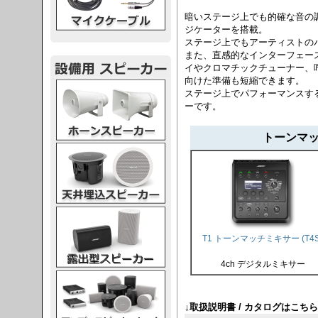
暗いステージ上でも的確な音の
ジケーターを搭載。
ステージ上でもアーティストの
また、直感的なインターフェー
イやクロマチックチューナー、
向けた準備も短縮できます。
スピーカー
ステージ上でパフォーマンスす
ーです。
トーンマッ
スピーカー
スピーカー
T1 トーンマッチミキサー (T4S
4ch デジタルミキサー
スピーカー
↓取扱説明書 / カタログはこちら