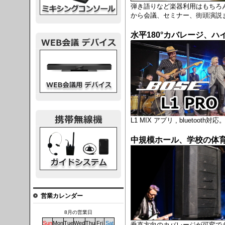
弾き語りなど楽器利用はもちろ
から会議、セミナー、街頭演説
水平180°カバレージ、
議デバイス
L1 MIX アプリ , blueto
システム
中規模ホール、学校の体
営業カレンダー
8月の営業日
Sun
Mon
Tue
Wed
Thu
Fri
Sat
垂直方向のカバレージが可変でき