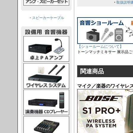
・
取扱説明
・
スピーカーケーブル
PAアンプ
【ショールームについて】
トーンマッチミキサー 展示品
スシステム
関連商品
マイク／楽器のワイヤレ
CDプレーヤー
グコンソール