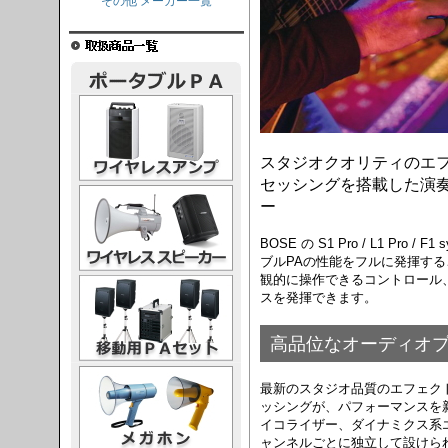
その他 メーカー一覧
レスアンプ
スタジオクオリティのエ
セッシングを搭載した演
ススピーカー
ー
BOSE の S1 Pro / L1 Pro 
ブルPAの性能をフルに発揮する
観的に操作できるコントロール
PAセット
スを発揮できます。
高品位なオーディオ
ガホン
最新のスタジオ品質のエフェク
ッシングが、パフォーマンスを
イコライザー、ダイナミクス系
ャンネルごとに独立して設けら