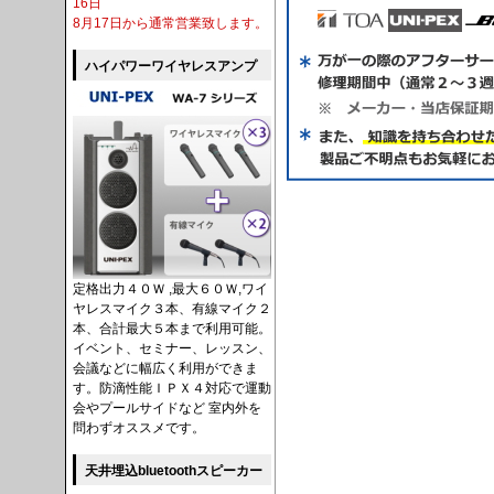
16日
8月17日から通常営業致します。
ハイパワーワイヤレスアンプ
定格出力４０Ｗ ,最大６０Ｗ,ワイ
ヤレスマイク３本、有線マイク２
本、合計最大５本まで利用可能。
イベント、セミナー、レッスン、
会議などに幅広く利用ができま
す。防滴性能ＩＰＸ４対応で運動
会やプールサイドなど 室内外を
問わずオススメです。
天井埋込bluetoothスピーカー