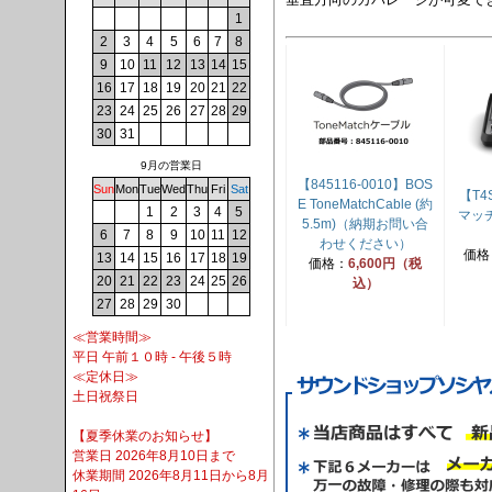
1
2
3
4
5
6
7
8
9
10
11
12
13
14
15
16
17
18
19
20
21
22
23
24
25
26
27
28
29
30
31
9月の営業日
【845116-0010】BOS
Sun
Mon
Tue
Wed
Thu
Fri
Sat
【T4
E ToneMatchCable (約
1
2
3
4
5
マッチ
5.5m)（納期お問い合
6
7
8
9
10
11
12
わせください）
価格
13
14
15
16
17
18
19
価格：
6,600円（税
20
21
22
23
24
25
26
込）
27
28
29
30
≪営業時間≫
平日 午前１０時 - 午後５時
≪定休日≫
土日祝祭日
【夏季休業のお知らせ】
営業日 2026年8月10日まで
休業期間 2026年8月11日から8月