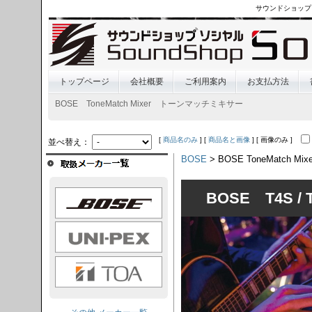
サウンドショップ
トップページ
会社概要
ご利用案内
お支払方法
BOSE ToneMatch Mixer トーンマッチミキサー
[
商品名のみ
] [
商品名と画像
] [ 画像のみ ]
並べ替え：
BOSE
> BOSE ToneMatch Mixe
OSE
BOSE T4S / T
I-PEX
TOA