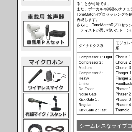
ることが可能です。
また、ボーカルや楽器のナチュ
ToneMatchRプロセッシン
再現します。
載用PA
さらに、ToneMatchRプロ
ーティストが思い描いたトーン
モジュレ
ダイナミクス系
系
Chorus 1 
Compressor 1 : Light
Chorus 2
Compressor 2 :
Chorus 3 
Medium
レスマイク
Flanger 1
Compressor 3 :
Flanger 2
Heavy
Feedbac
Limiter
Phaser 1
De-Esser
Phaser 2
Noise Gate
ク・スタンド
Phaser 3
Kick Gate 1 :
Phaser 4 
Regular
Tremolo
Kick Gate 2 : Fast
ケーブル
シームレスなライブ