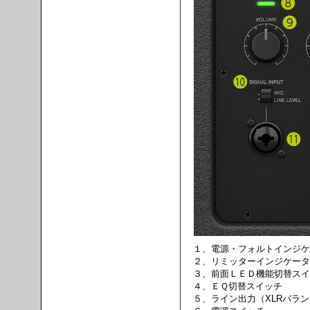
１、電源・フォルトインジケ
２、リミッターインジケータ
３、前面ＬＥＤ機能切替スイ
４、ＥＱ切替スイッチ
５、ライン出力（XLRバラン