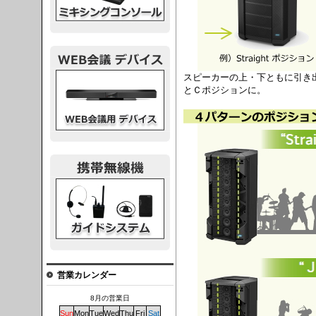
議デバイス
スピーカーの上・下ともに引き
とＣポジションに。
システム
営業カレンダー
8月の営業日
Sun
Mon
Tue
Wed
Thu
Fri
Sat