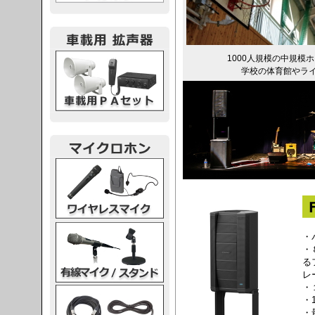
載用PA
1000人規模の中規模
学校の体育館やラ
レスマイク
ク・スタンド
・
・
る
レ
・
ケーブル
・
・