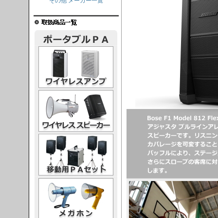
その他 メーカー一覧
レスアンプ
ススピーカー
PAセット
ガホン