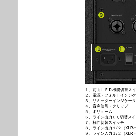
１、前面ＬＥＤ機能切替スイ
２、電源・フォルトインジケ
３、リミッターインジケータ
４、音声信号・クリップ
５、ボリューム
６、ライン出力ＥＱ切替スイ
７、極性切替スイッチ
８、ライン出力１/２（XLR
９、ライン入力１/２（XLR