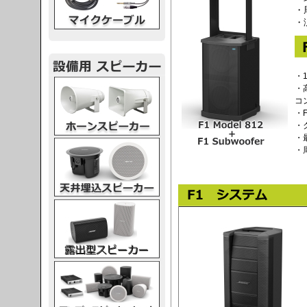
・周
・
・
スピーカー
・
コ
・F
・
・最
スピーカー
・周
スピーカー
スピーカー