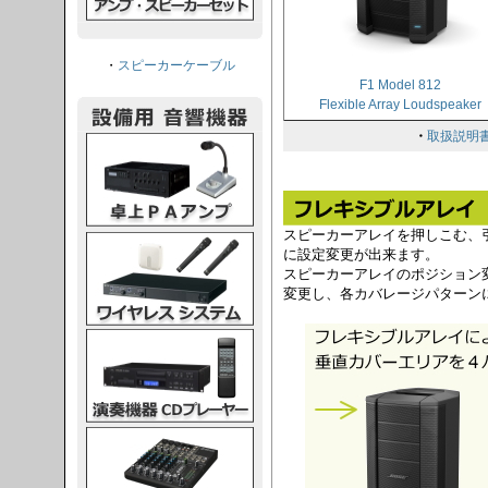
・
スピーカーケーブル
F1 Model 812
Flexible Array Loudspeaker
・
取扱説明
PAアンプ
スピーカーアレイを押しこむ、
スシステム
に設定変更が出来ます。
スピーカーアレイのポジション
変更し、各カバレージパターン
CDプレーヤー
グコンソール