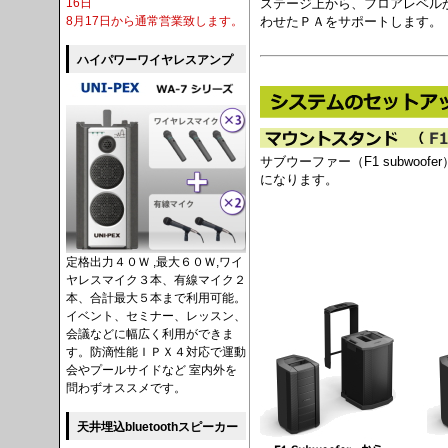
16日
ステージ上から、フロアレベル
8月17日から通常営業致します。
わせたＰＡをサポートします。
ハイパワーワイヤレスアンプ
サブウーファー（F1 subwoo
になります。
定格出力４０Ｗ ,最大６０Ｗ,ワイ
ヤレスマイク３本、有線マイク２
本、合計最大５本まで利用可能。
イベント、セミナー、レッスン、
会議などに幅広く利用ができま
す。防滴性能ＩＰＸ４対応で運動
会やプールサイドなど 室内外を
問わずオススメです。
天井埋込bluetoothスピーカー