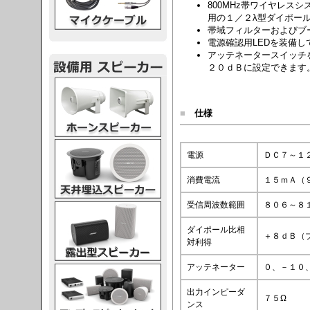
800MHz帯ワイヤレス
用の１／２λ型ダイポー
帯域フィルターおよびブ
電源確認用LEDを装備
アッテネータースイッチ
２０ｄＢに設定できます
スピーカー
■
仕様
スピーカー
電源
ＤＣ７～１
消費電流
１５ｍＡ（
受信周波数範囲
８０６～８
スピーカー
ダイポール比相
＋８ｄＢ（
対利得
アッテネーター
０、－１０
スピーカー
出力インピーダ
７５Ω
ンス