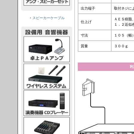
出力端子
取付ネジに
・
スピーカーケーブル
ＡＥＳ樹脂
仕上げ
１．２近似
寸法
１０５（幅
PAアンプ
質量
３００ｇ
スシステム
利
CDプレーヤー
グコンソール