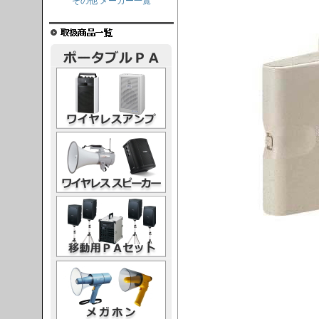
その他 メーカー一覧
レスアンプ
ススピーカー
PAセット
ガホン