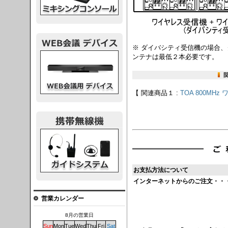
※ ダイバシティ受信機の場合
議デバイス
ンテナは最低２本必要です。
【 関連商品１ :
TOA 800MH
システム
お支払方法について
インターネットからのご注文・・
営業カレンダー
8月の営業日
Sun
Mon
Tue
Wed
Thu
Fri
Sat