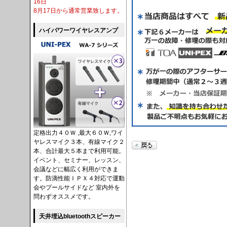
16日
8月17日から通常営業致します。
ハイパワーワイヤレスアンプ
定格出力４０Ｗ ,最大６０Ｗ,ワイ
ヤレスマイク３本、有線マイク２
本、合計最大５本まで利用可能。
イベント、セミナー、レッスン、
会議などに幅広く利用ができま
す。防滴性能ＩＰＸ４対応で運動
会やプールサイドなど 室内外を
問わずオススメです。
天井埋込bluetoothスピーカー