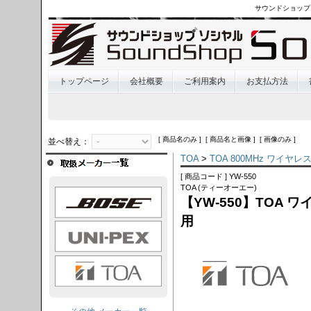
サウンドショップ
トップページ
会社概要
ご利用案内
お支払方法
[ 商品名のみ ] [ 商品名と画像 ] [ 画像のみ ]
並べ替え：
TOA
>
TOA 800MHz ワイヤ
[ 商品コード ] YW-550
TOA (ティーオーエー)
OSE
【YW-550】TOA
用
I-PEX
TOA