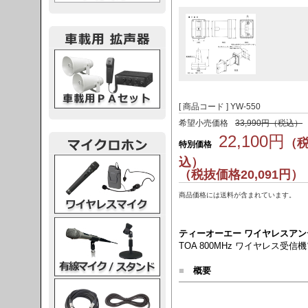
載用PA
[ 商品コード ] YW-550
希望小売価格
33,990円（税込）
22,100円
（
特別価格
込）
レスマイク
（税抜価格20,091円）
商品価格には送料が含まれています。
ク・スタンド
ティーオーエー ワイヤレスアンテ
TOA 800MHz ワイヤレス受
■
概要
ケーブル