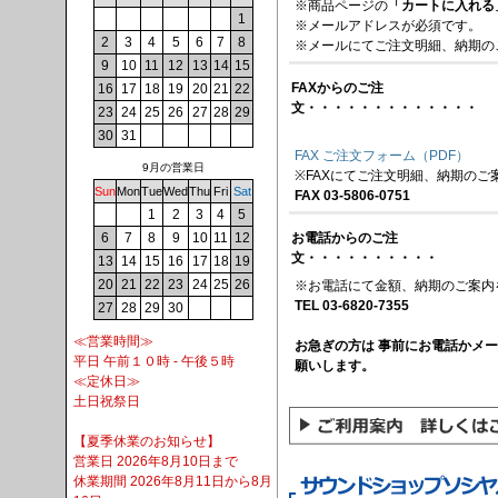
※商品ページの
「カートに入れる
1
※メールアドレスが必須です。
2
3
4
5
6
7
8
※メールにてご注文明細、納期の
9
10
11
12
13
14
15
FAXからのご注
16
17
18
19
20
21
22
文・・・・・・・・・・・・・
23
24
25
26
27
28
29
30
31
FAX ご注文フォーム（PDF）
9月の営業日
※FAXにてご注文明細、納期のご
Sun
Mon
Tue
Wed
Thu
Fri
Sat
FAX 03-5806-0751
1
2
3
4
5
6
7
8
9
10
11
12
お電話からのご注
文・・・・・・・・・・
13
14
15
16
17
18
19
20
21
22
23
24
25
26
※お電話にて金額、納期のご案内
TEL 03-6820-7355
27
28
29
30
≪営業時間≫
お急ぎの方は 事前にお電話かメ
平日 午前１０時 - 午後５時
願いします。
≪定休日≫
土日祝祭日
【夏季休業のお知らせ】
営業日 2026年8月10日まで
休業期間 2026年8月11日から8月