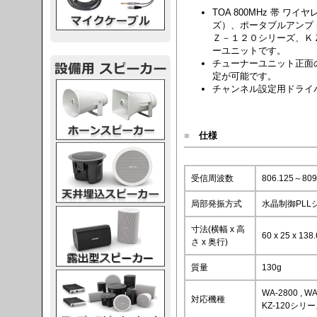
TOA 800MHz 帯 
ズ）、ポータブルアンプ
Ｚ－１２０シリーズ、Ｋ
ーユニットです。
チューナーユニット正面
定が可能です。
スピーカー
チャンネル設定用ドライ
■
仕様
スピーカー
受信周波数
806.125～8
局部発振方式
水晶制御PLL
スピーカー
寸法(横幅 x 高
60 x 25 x 13
さ x 奥行)
質量
130g
スピーカー
WA-2800 , WA
対応機種
KZ-120シリーズ