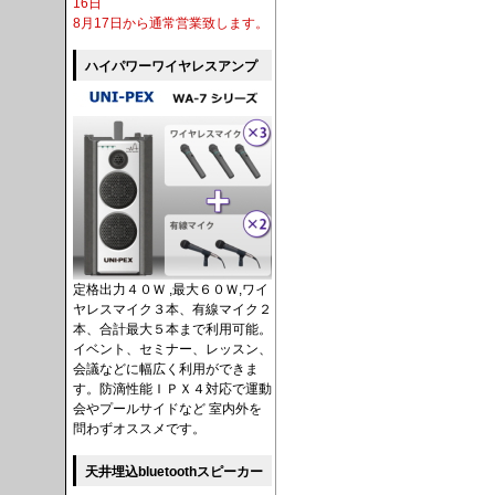
16日
8月17日から通常営業致します。
ハイパワーワイヤレスアンプ
定格出力４０Ｗ ,最大６０Ｗ,ワイ
ヤレスマイク３本、有線マイク２
本、合計最大５本まで利用可能。
イベント、セミナー、レッスン、
会議などに幅広く利用ができま
す。防滴性能ＩＰＸ４対応で運動
会やプールサイドなど 室内外を
問わずオススメです。
天井埋込bluetoothスピーカー