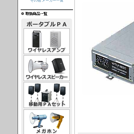
その他 メーカー一覧
レスアンプ
ススピーカー
PAセット
ガホン