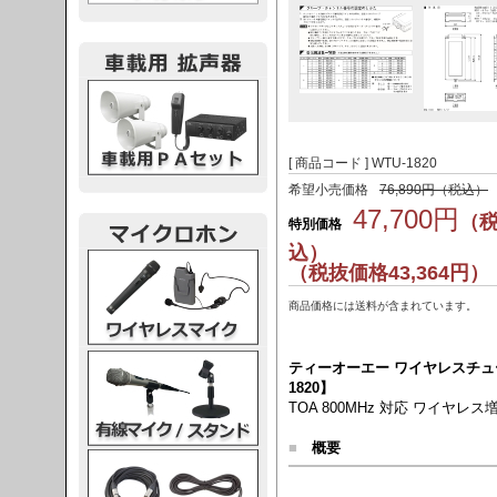
載用PA
[ 商品コード ] WTU-1820
希望小売価格
76,890円（税込）
47,700円
（
特別価格
込）
レスマイク
（税抜価格43,364円）
商品価格には送料が含まれています。
ク・スタンド
ティーオーエー ワイヤレスチュー
1820】
TOA 800MHz 対応 ワイヤレ
■
概要
ケーブル