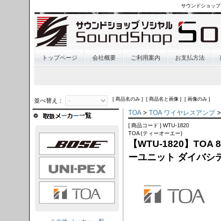
サウンドショップ
トップページ
会社概要
ご利用案内
お支払方法
[ 商品名のみ ] [ 商品名と画像 ] [ 画像のみ ]
並べ替え：
TOA
>
TOA ワイヤレスアンプ
>
[ 商品コード ] WTU-1820
TOA (ティーオーエー)
OSE
【WTU-1820】TOA
ーユニット ダイバシ
I-PEX
TOA