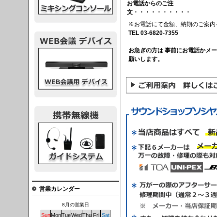
お電話からのご注
文・・・・・・・・・・
※お電話にて金額、納期のご案内
TEL 03-6820-7355
お急ぎの方は 事前にお電話かメ
議デバイス
願いします。
システム
営業カレンダー
8月の営業日
Sun
Mon
Tue
Wed
Thu
Fri
Sat