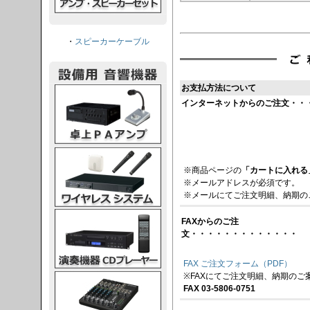
・
スピーカーケーブル
お支払方法について
PAアンプ
インターネットからのご注文・・
スシステム
※商品ページの
「カートに入れる
※メールアドレスが必須です。
※メールにてご注文明細、納期の
CDプレーヤー
FAXからのご注
文・・・・・・・・・・・・・
FAX ご注文フォーム（PDF）
※FAXにてご注文明細、納期のご
グコンソール
FAX 03-5806-0751