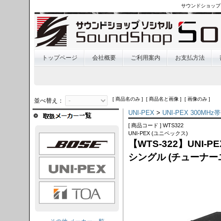
サウンドショップ
トップページ
会社概要
ご利用案内
お支払方法
[ 商品名のみ ] [ 商品名と画像 ] [ 画像のみ ]
並べ替え：
UNI-PEX
>
UNI-PEX 300
[ 商品コード ] WTS322
UNI-PEX (ユニペックス)
OSE
【WTS-322】UNI-
シングル (チューナー
I-PEX
TOA