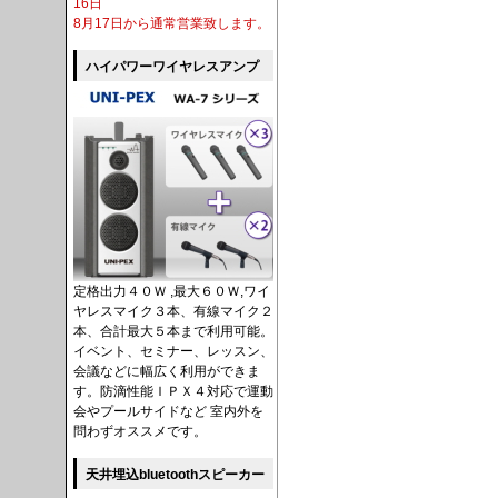
16日
8月17日から通常営業致します。
ハイパワーワイヤレスアンプ
定格出力４０Ｗ ,最大６０Ｗ,ワイ
ヤレスマイク３本、有線マイク２
本、合計最大５本まで利用可能。
イベント、セミナー、レッスン、
会議などに幅広く利用ができま
す。防滴性能ＩＰＸ４対応で運動
会やプールサイドなど 室内外を
問わずオススメです。
天井埋込bluetoothスピーカー