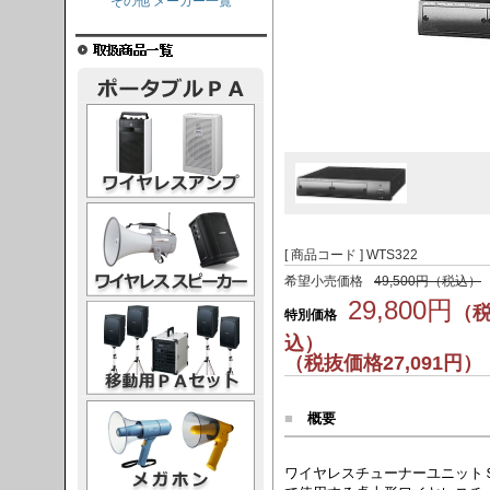
その他 メーカー一覧
レスアンプ
ススピーカー
[ 商品コード ] WTS322
希望小売価格
49,500円（税込）
29,800円
（
PAセット
特別価格
込）
（税抜価格27,091円）
ガホン
■
概要
ワイヤレスチューナーユニット