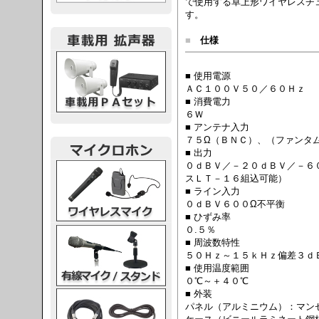
で使用する卓上形ワイヤレスチ
す。
■
仕様
載用PA
■ 使用電源
ＡＣ１００Ｖ５０／６０Ｈｚ
■ 消費電力
６Ｗ
■ アンテナ入力
７５Ω（ＢＮＣ）、（ファンタ
■ 出力
０ｄＢＶ／－２０ｄＢＶ／－６
レスマイク
スＬＴ－１６組込可能）
■ ライン入力
０ｄＢＶ６００Ω不平衡
■ ひずみ率
０.５％
ク・スタンド
■ 周波数特性
５０Ｈｚ～１５ｋＨｚ偏差３ｄ
■ 使用温度範囲
０℃～＋４０℃
■ 外装
ケーブル
パネル（アルミニウム）：マン