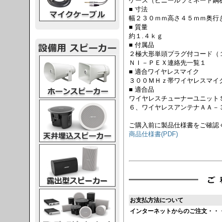
ケース（ビニールラミネート鋼
■ 寸法
幅２３０ｍｍ高さ４５ｍｍ奥行
■ 質量
約１.４ｋｇ
■ 付属品
２極大形単頭プラグ付コード（
スピーカー
ＮＩ－ＰＥＸ連絡先一覧１
■ 適合ワイヤレスマイク
３００ＭＨｚ帯ワイヤレスマイ
■ 適合品
ワイヤレスチューナーユニット
スピーカー
６、ワイヤレスアンテナＡＡ－
ご購入前に製品仕様書をご確認
商品仕様書(PDF)
スピーカー
スピーカー
お支払方法について
インターネットからのご注文・・