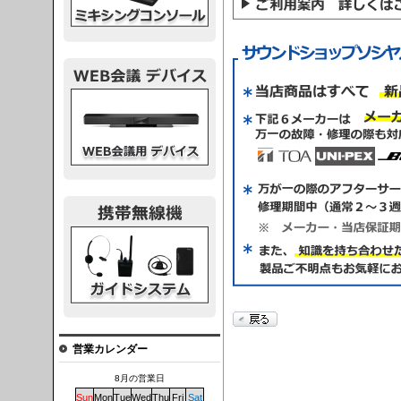
議デバイス
システム
営業カレンダー
8月の営業日
Sun
Mon
Tue
Wed
Thu
Fri
Sat