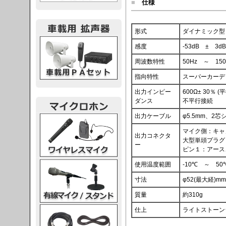
■
仕様
形式
ダイナミック型
載用PA
感度
-53dB ± 3dB
周波数特性
50Hz ～ 150
指向特性
スーパーカーデ
出力インピー
600Ω± 30％
ダンス
不平行接続
出力ケーブル
φ5.5mm、2
レスマイク
マイク側：キャノ
出力コネクタ
大型単頭プラグ
ー
ピン１：アース
ク・スタンド
使用温度範囲
-10℃ ～ 50
寸法
φ52(最大経)mm
質量
約310g
ケーブル
仕上
ライトストーン