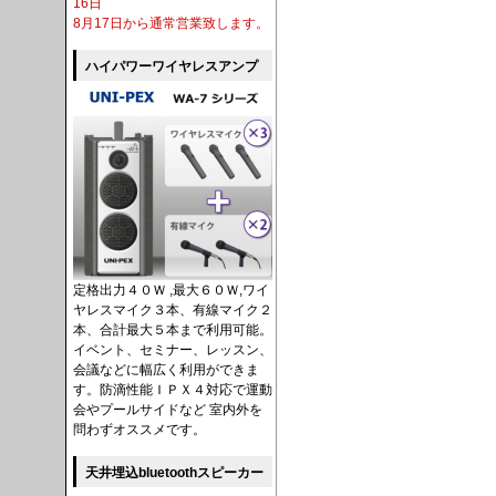
16日
8月17日から通常営業致します。
ハイパワーワイヤレスアンプ
定格出力４０Ｗ ,最大６０Ｗ,ワイ
ヤレスマイク３本、有線マイク２
本、合計最大５本まで利用可能。
イベント、セミナー、レッスン、
会議などに幅広く利用ができま
す。防滴性能ＩＰＸ４対応で運動
会やプールサイドなど 室内外を
問わずオススメです。
天井埋込bluetoothスピーカー