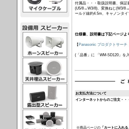
付属品・・・取扱説明書、保証書
(U5/8→W3/8)、変換ねじ(W3/
ールド線約4.5m、キャノンタ
仕様書、説明書は下記ページよ
スピーカー
【
Panasonic プロダクトサーチ
(「品番」に 「WM-SD120」を
スピーカー
スピーカー
お支払方法について
インターネットからのご注文・・
スピーカー
※商品ページの
「カートに入れる