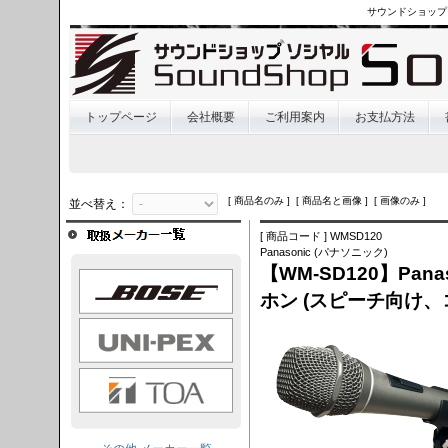
サウンドショップ
トップページ
会社概要
ご利用案内
お支払方法
[ 商品名のみ ] [ 商品名と画像 ] [ 画像のみ ]
並べ替え：
[ 商品コード ] WMSD120
Panasonic (パナソニック)
【WM-SD120】Pan
OSE
ホン (スピーチ向け、コ
I-PEX
TOA