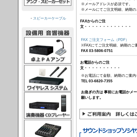
※メールアドレスが必須です。
※メールにてご注文明細、納期の
・
スピーカーケーブル
FAXからのご注
文・・・・・・・・・・・・・
FAX ご注文フォーム（PDF）
PAアンプ
※FAXにてご注文明細、納期のご
FAX 03-5806-0751
お電話からのご注
スシステム
文・・・・・・・・・・
※お電話にて金額、納期のご案内
TEL 03-6820-7355
お急ぎの方は 事前にお電話かメ
CDプレーヤー
願いします。
グコンソール