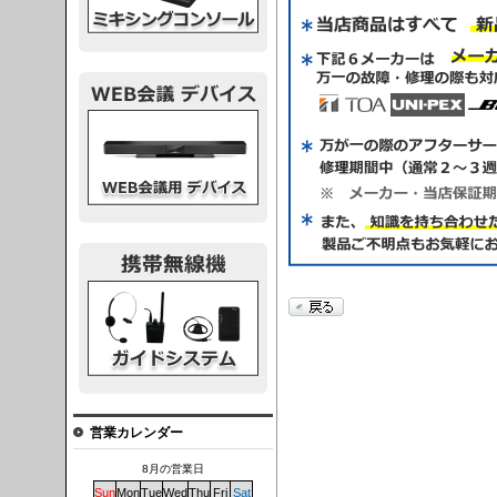
議デバイス
システム
営業カレンダー
8月の営業日
Sun
Mon
Tue
Wed
Thu
Fri
Sat