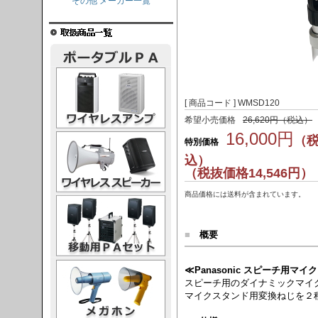
その他 メーカー一覧
レスアンプ
[ 商品コード ] WMSD120
希望小売価格
26,620円（税込）
16,000円
ススピーカー
（
特別価格
込）
（税抜価格14,546円）
商品価格には送料が含まれています。
PAセット
■
概要
ガホン
≪Panasonic スピーチ用マイ
スピーチ用のダイナミックマイ
マイクスタンド用変換ねじを２