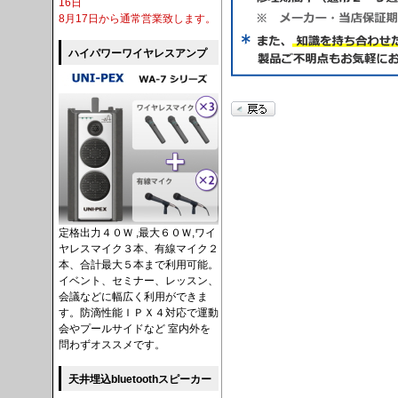
16日
8月17日から通常営業致します。
ハイパワーワイヤレスアンプ
定格出力４０Ｗ ,最大６０Ｗ,ワイ
ヤレスマイク３本、有線マイク２
本、合計最大５本まで利用可能。
イベント、セミナー、レッスン、
会議などに幅広く利用ができま
す。防滴性能ＩＰＸ４対応で運動
会やプールサイドなど 室内外を
問わずオススメです。
天井埋込bluetoothスピーカー