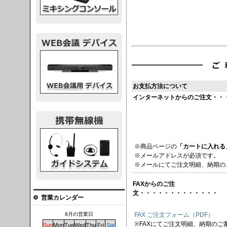
議デバイス
お支払方法について
インターネットからのご注文・・
システム
※商品ページの
「カートに入れる
※メールアドレスが必須です。
※メールにてご注文明細、納期の
FAXからのご注
文・・・・・・・・・・・・・
営業カレンダー
FAX ご注文フォーム（PDF）
8月の営業日
※FAXにてご注文明細、納期のご
Sun
Mon
Tue
Wed
Thu
Fri
Sat