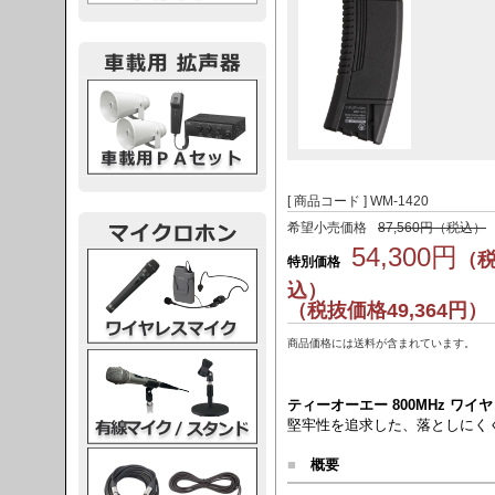
載用PA
[ 商品コード ] WM-1420
希望小売価格
87,560円（税込）
54,300円
（
レスマイク
特別価格
込）
（税抜価格49,364円）
商品価格には送料が含まれています。
ク・スタンド
ティーオーエー 800MHz ワイ
堅牢性を追求した、落としにく
ケーブル
■
概要