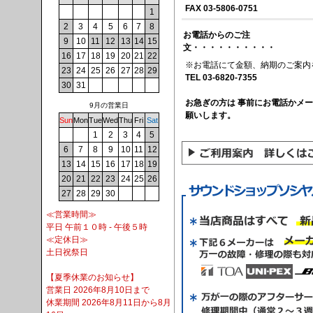
FAX 03-5806-0751
1
2
3
4
5
6
7
8
お電話からのご注
9
10
11
12
13
14
15
文・・・・・・・・・・
16
17
18
19
20
21
22
※お電話にて金額、納期のご案内
23
24
25
26
27
28
29
TEL 03-6820-7355
30
31
お急ぎの方は 事前にお電話かメ
9月の営業日
願いします。
Sun
Mon
Tue
Wed
Thu
Fri
Sat
1
2
3
4
5
6
7
8
9
10
11
12
13
14
15
16
17
18
19
20
21
22
23
24
25
26
27
28
29
30
≪営業時間≫
平日 午前１０時 - 午後５時
≪定休日≫
土日祝祭日
【夏季休業のお知らせ】
営業日 2026年8月10日まで
休業期間 2026年8月11日から8月