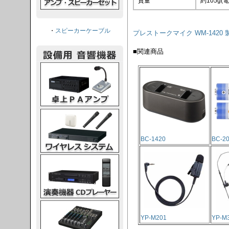
質量
約105g(
・
スピーカーケーブル
プレストークマイク WM-142
■関連商品
PAアンプ
スシステム
BC-1420
BC-20
CDプレーヤー
グコンソール
YP-M201
YP-M