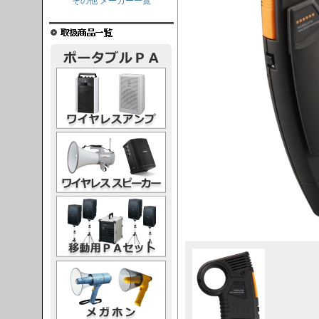
その他 メーカー一覧
レスアンプ
ススピーカー
PAセット
ガホン