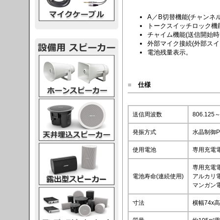
A／B切替機能(チャンネ
トークスイッチロック機
チャイム機能(送信開始時
外部マイク接続(外部スイ
電池残量表示。
スピーカー
■
仕様
スピーカー
送信周波数
806.125
発振方式
水晶制御P
スピーカー
使用電池
専用充電電池
専用充電電
電池寿命(連続使用)
アルカリ電
マンガン電
スピーカー
寸法
横幅74x高