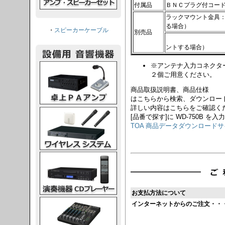
付属品
ＢＮＣプラグ付コー
ラックマウント金具
る場合）
・
スピーカーケーブル
別売品
ＭＢ－１５Ｂ
ントする場合）
※アンテナ入力コネクタ
PAアンプ
２個ご用意ください。
商品取扱説明書、商品仕様
はこちらから検索、ダウンロー
詳しい内容はこちらをご確認く
スシステム
[品番で探す]に WD-750B を入
TOA 商品データダウンロード
CDプレーヤー
お支払方法について
グコンソール
インターネットからのご注文・・