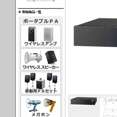
その他 メーカー一覧
レスアンプ
ススピーカー
PAセット
ガホン