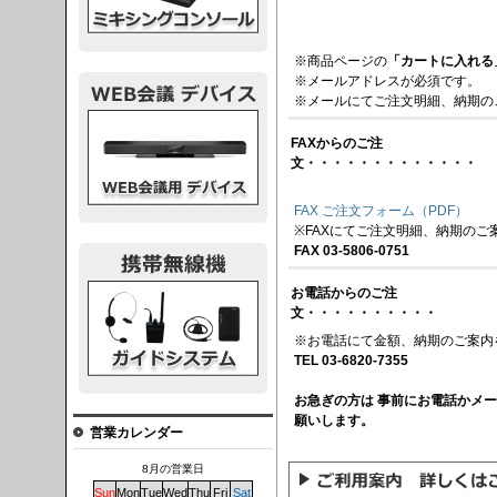
※商品ページの
「カートに入れる
※メールアドレスが必須です。
※メールにてご注文明細、納期の
議デバイス
FAXからのご注
文・・・・・・・・・・・・・
FAX ご注文フォーム（PDF）
※FAXにてご注文明細、納期のご
FAX 03-5806-0751
システム
お電話からのご注
文・・・・・・・・・・
※お電話にて金額、納期のご案内
TEL 03-6820-7355
お急ぎの方は 事前にお電話かメ
願いします。
営業カレンダー
8月の営業日
Sun
Mon
Tue
Wed
Thu
Fri
Sat