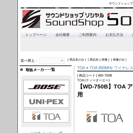
サウンドショップ
トップページ
会社概要
ご利用案内
お支払方法
[ 商品名のみ ] [ 商品名と画像 ] [ 画像のみ ]
並べ替え：
TOA
>
TOA 800MHz ワイヤ
[ 商品コード ] WD-750B
TOA (ティーオーエー)
OSE
【WD-750B】TO
用
I-PEX
TOA