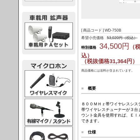
載用PA
[ 商品コード ] WD-750B
希望小売価格
53,020円（税込）
34,500円
（
特別価格
込）
（税抜価格31,364円）
商品価格には送料が含まれています。
レスマイク
■
概要
ク・スタンド
８００ＭＨｚ帯ワイヤレスシス
帯ワイヤレスチューナーが３台
ウント金具を使用すれば、ＥＩ
できます。
ケーブル
■
仕様