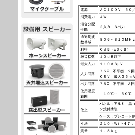
電源
ＡＣ１００Ｖ ５０
消費電力
４Ｗ
混合分配
２入力－３出力
性能
スピーカー
通過周波
８０６～８１０ＭＨ
数帯域
利得
０ｄＢ（±３ｄＢ）
雑音指数
１０ｄＢ以下
スピーカー
最大入力
１１０ｄＢμＶ
７５Ω 不平衡 ２
入力回路
Ｃ８Ｖ 最大３５ｍ
出力回路
７５Ω 不平衡 ３
スピーカー
使用温度
－１０℃～＋５０℃
範囲
パネル：アルミ 黒
ン焼付塗装
仕上
ケース：プレコート
スピーカー
寸法
２１０（Ｗ）×４７．
質量
１．８ｋｇ