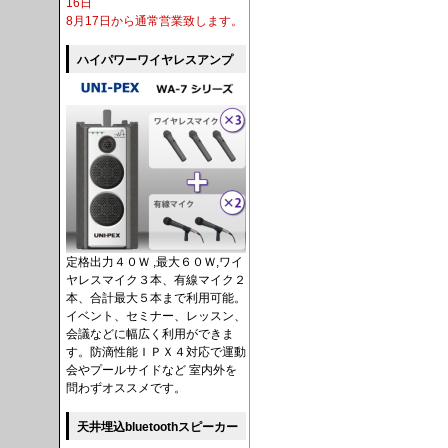
16日
8月17日から通常営業致します。
ハイパワーワイヤレスアンプ
定格出力４０Ｗ ,最大６０Ｗ,ワイ
ヤレスマイク３本、有線マイク２
本、合計最大５本まで利用可能。
イベント、セミナー、レッスン、
会議などに幅広く利用ができま
す。防滴性能ＩＰＸ４対応で運動
会やプールサイドなど 室内外を
問わずオススメです。
天井埋込bluetoothスピーカー