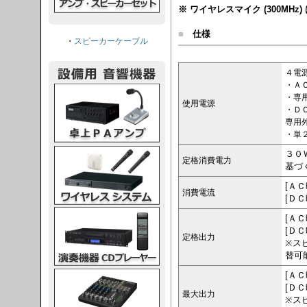
※ ワイヤレスマイク (300MHz
■
仕様
・
スピーカーケーブル
４電
・Ａ
PAアンプ
・専
使用電源
・Ｄ
専用
・単
スシステム
３０
定格消費電力
基づ
[Ａ
消費電流
[Ｄ
CDプレーヤー
[Ａ
[Ｄ
定格出力
※ス
替可
グコンソール
[Ａ
[Ｄ
最大出力
※ス