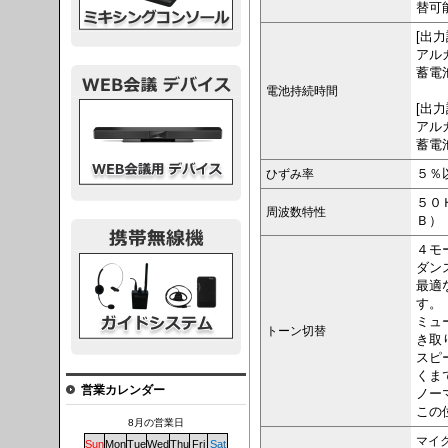
替可
[出
アル
蓄電
電池持続時間
議デバイス
[出
アル
蓄電
ひずみ率
５％
５０
周波数特性
Ｂ）
４モ
システム
ダン
最適
す。
ミュ
トーン切替
き取
スピ
くま
営業カレンダー
ノー
この
8月の営業日
マイ
Sun
Mon
Tue
Wed
Thu
Fri
Sat