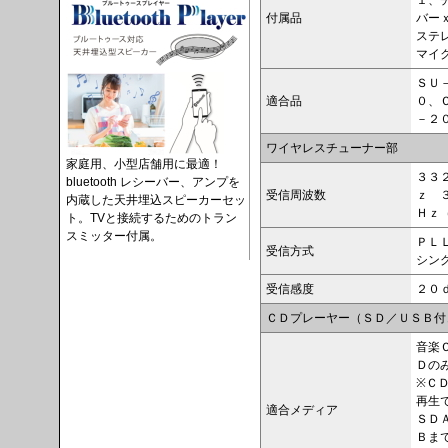
１、
付属品
バー
ステ
マイ
ＳＵ
適合品
０、
－２
ワイヤレスチューナー部
家庭用、小型店舗用に最適！
３３
bluetooth レシーバー、アンプを
受信周波数
ｚ 
内蔵した天井埋込スピーカーセッ
Ｈｚ
ト。TVと接続するためのトラン
スミッター付属。
ＰＬ
受信方式
シン
受信感度
２０
ＣＤプレーヤー（ＳＤ／ＵＳＢ付
音楽
Ｄの
※Ｃ
再生
適合メディア
ＳＤ
Ｂま