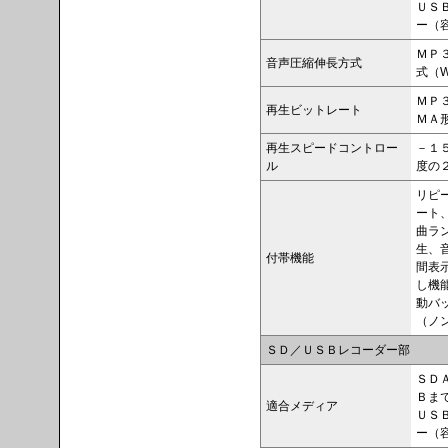
ＵＳ
ー（
ＭＰ３
音声圧縮伸長方式
式（Win
ＭＰ
再生ビットレート
ＭＡ
再生スピードコントロー
－１
ル
度の
リピ
ート
曲ラ
生、
付帯機能
間表
し機
動バ
（ノ
ＳＤ／ＵＳＢレコーダー部
ＳＤ
Ｂま
適合メディア
ＵＳ
ー（