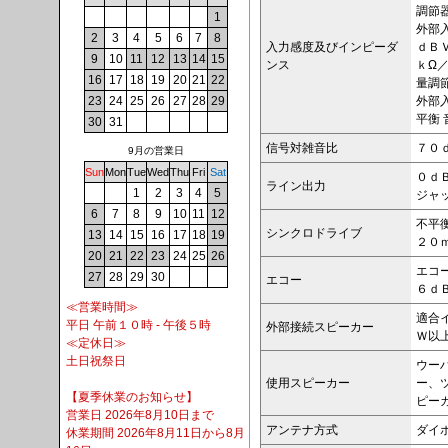
調節
1
外部
2
3
4
5
6
7
8
入力感度及びインピーダ
ｄＢ
9
10
11
12
13
14
15
ンス
ｋΩ／
16
17
18
19
20
21
22
量調
外部
23
24
25
26
27
28
29
平衡
30
31
信号対雑音比
７０
9月の営業日
Sun
Mon
Tue
Wed
Thu
Fri
Sat
０ｄ
ライン出力
1
2
3
4
5
ジャ
6
7
8
9
10
11
12
不平
シンクロドライブ
13
14
15
16
17
18
19
２０
20
21
22
23
24
25
26
エコ
27
28
29
30
エコー
６ｄ
≪営業時間≫
適合
平日 午前１０時 - 午後５時
外部接続スピーカー
Ｗ以
≪定休日≫
土日祝祭日
ウー
使用スピーカー
ー、
【夏季休業のお知らせ】
ピー
営業日 2026年8月10日まで
アンテナ方式
ダイ
休業期間 2026年8月11日から8月