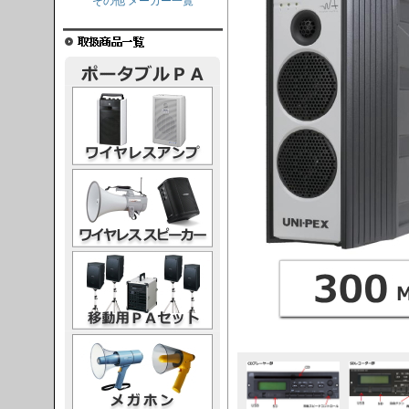
その他 メーカー一覧
レスアンプ
ススピーカー
PAセット
ガホン