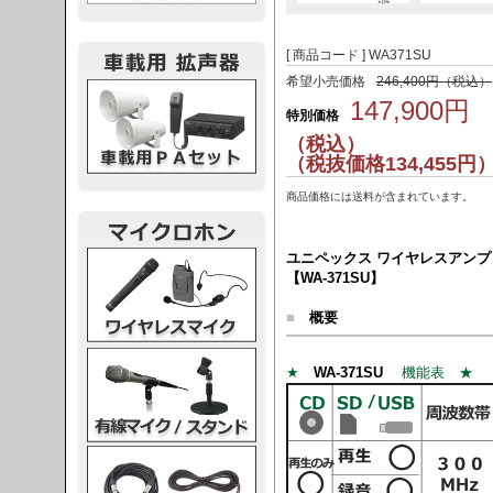
[ 商品コード ] WA371SU
希望小売価格
246,400円（税込）
載用PA
147,900円
特別価格
（税込）
（税抜価格134,455円
商品価格には送料が含まれています。
レスマイク
ユニペックス ワイヤレスアンプ CD
【WA-371SU】
■
概要
ク・スタンド
★
WA-371SU
機能表 ★
ケーブル