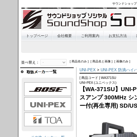
サウンドショップ
トップページ
会社概要
ご利用案内
お支払方法
[ 商品名のみ ] [ 商品名と画像 ] [ 画像のみ ]
並べ替え：
UNI-PEX
>
UNI-PEX 防滴
[ 商品コード ] WA371SU
UNI-PEX (ユニペックス)
OSE
【WA-371SU】UN
スアンプ 300MHz シ
I-PEX
ー付(再生専用) SD/
TOA