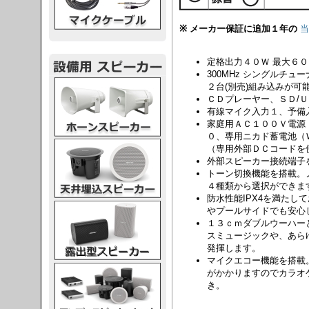
※ メーカー保証に追加１年の
当
定格出力４０Ｗ 最大６
300MHz シングルチュー
スピーカー
２台(別売)組み込みが可能
ＣＤプレーヤー、ＳＤ/
有線マイク入力１、予備
家庭用ＡＣ１００Ｖ電源
０、専用ニカド蓄電池（
スピーカー
（専用外部ＤＣコードを
外部スピーカー接続端子
トーン切換機能を搭載。ノ
４種類から選択ができま
防水性能IPX4を満たし
スピーカー
やプールサイドでも安心
１３ｃｍダブルウーハー
スミュージックや、あら
発揮します。
マイクエコー機能を搭載
スピーカー
がかかりますのでカラオ
き。