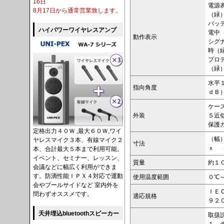
16日
電源
8月17日から通常営業致します。
（緑
バッ
ハイパワーワイヤレスアンプ
電中
動作表示
シグ
時（
プロ
（緑
水平
指向角度
ｄＢ
ケー
外装
５近
保護
定格出力４０Ｗ ,最大６０Ｗ,ワイ
（幅
ヤレスマイク３本、有線マイク２
寸法
ｘ 
本、合計最大５本まで利用可能。
イベント、セミナー、レッスン、
質量
約１
会議などに幅広く利用ができま
す。防滴性能ＩＰＸ４対応で運動
使用温度範囲
０℃
会やプールサイドなど 室内外を
ＩＥ
問わずオススメです。
適応規格
９２０
天井埋込bluetoothスピーカー
取扱