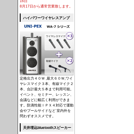
16日
8月17日から通常営業致します。
ハイパワーワイヤレスアンプ
定格出力４０Ｗ ,最大６０Ｗ,ワイ
ヤレスマイク３本、有線マイク２
本、合計最大５本まで利用可能。
イベント、セミナー、レッスン、
会議などに幅広く利用ができま
す。防滴性能ＩＰＸ４対応で運動
会やプールサイドなど 室内外を
問わずオススメです。
天井埋込bluetoothスピーカー