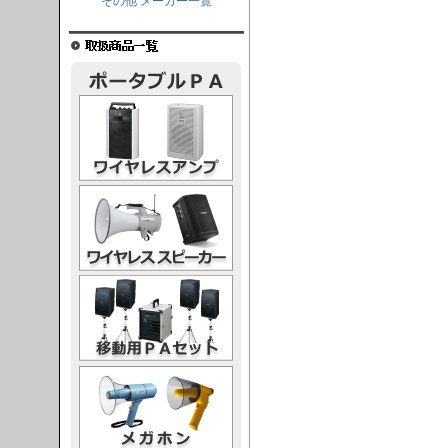
その他 メーカー一覧
レスアンプ
ススピーカー
PAセット
ガホン