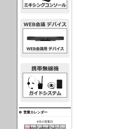
議デバイス
システム
営業カレンダー
8月の営業日
Sun
Mon
Tue
Wed
Thu
Fri
Sat