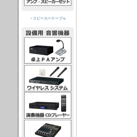
・
スピーカーケーブル
PAアンプ
スシステム
CDプレーヤー
グコンソール