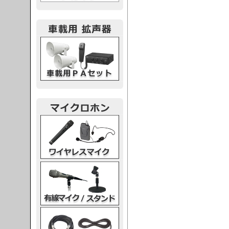
載用PA
レスマイク
ク・スタンド
ケーブル