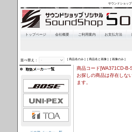
サウンドショップ
トップページ
会社概要
ご利用案内
お支払方法
[ 商品名のみ ] [ 商品名と画像 ] [ 画像のみ ]
並べ替え：
商品コード[WA371CD-B-S
お探しの商品は存在しな
OSE
ます。
I-PEX
TOA