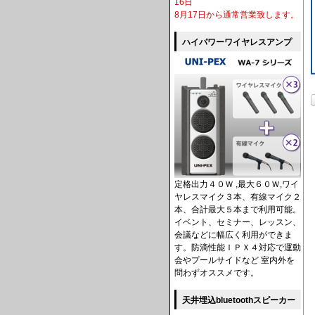
16日
8月17日から通常営業致します。
ハイパワーワイヤレスアンプ
定格出力４０Ｗ ,最大６０Ｗ,ワイ
ヤレスマイク３本、有線マイク２
本、合計最大５本まで利用可能。
イベント、セミナー、レッスン、
会議などに幅広く利用ができま
す。防滴性能ＩＰＸ４対応で運動
会やプールサイドなど 室内外を
問わずオススメです。
天井埋込bluetoothスピーカー