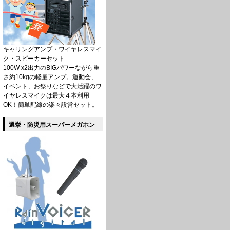
キャリングアンプ・ワイヤレスマイ
ク・スピーカーセット
100W x2出力のBIGパワーながら重
さ約10kgの軽量アンプ。運動会、
イベント、お祭りなどで大活躍のワ
イヤレスマイクは最大４本利用
OK！簡単配線の楽々設営セット。
選挙・防災用スーパーメガホン