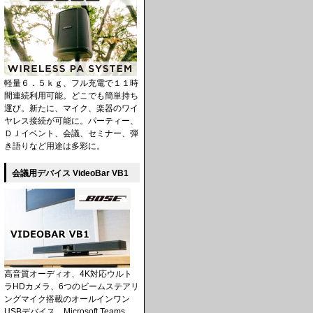
軽量６．５ｋｇ、フル充電で１１時
間連続利用可能。どこでも簡単持ち
運び。新たに、マイク、楽器のワイ
ヤレス接続が可能に。パーティー、
ＤＪイベント、会議、セミナー、弾
き語りなど用途は多彩に。
会議用デバイス VideoBar VB1
高音質オーディオ、4K対応ウルト
ラHDカメラ、6つのビームステアリ
ングマイク搭載のオールインワン
USBデバイス。Microsoft Teams、