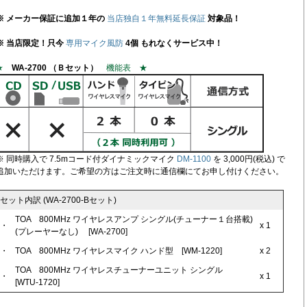
※ メーカー保証に追加１年の
当店独自１年無料延長保証
対象品！
※ 当店限定！只今
専用マイク風防
4個 もれなくサービス中！
★
WA-2700 （Ｂセット）
機能表 ★
※ 同時購入で 7.5mコード付ダイナミックマイク
DM-1100
を 3,000円(税込) で
追加いただけます。ご希望の方はご注文時に通信欄にてお申し付けください。
セット内訳 (WA-2700-Bセット)
TOA 800MHz ワイヤレスアンプ シングル(チューナー１台搭載)
・
x 1
(プレーヤーなし) [WA-2700]
・
TOA 800MHz ワイヤレスマイク ハンド型 [WM-1220]
x 2
TOA 800MHz ワイヤレスチューナーユニット シングル
・
x 1
[WTU-1720]