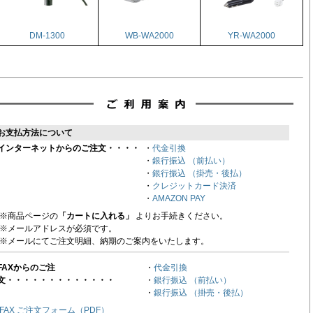
DM-1300
WB-WA2000
YR-WA2000
お支払方法について
インターネットからのご注文・・・・
・
代金引換
・
銀行振込 （前払い）
・
銀行振込 （掛売・後払）
・
クレジットカード決済
・
AMAZON PAY
※商品ページの
「カートに入れる」
よりお手続きください。
※メールアドレスが必須です。
※メールにてご注文明細、納期のご案内をいたします。
FAXからのご注
・
代金引換
文・・・・・・・・・・・・・
・
銀行振込 （前払い）
・
銀行振込 （掛売・後払）
FAX ご注文フォーム（PDF）