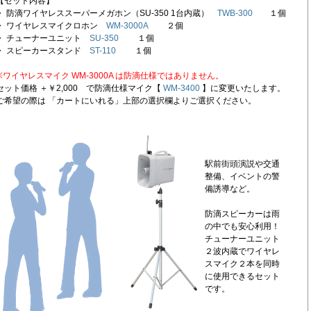
【セット内容】
・ 防滴ワイヤレススーパーメガホン（SU-350 1台内蔵）
TWB-300
１個
・ ワイヤレスマイクロホン
WM-3000A
２個
・ チューナーユニット
SU-350
１個
・ スピーカースタンド
ST-110
１個
※ワイヤレスマイク WM-3000A は防滴仕様ではありません。
セット価格 ＋￥2,000 で防滴仕様マイク【
WM-3400
】に変更いたします。
ご希望の際は 「カートにいれる」上部の選択欄よりご選択ください。
駅前街頭演説や交通
整備、イベントの警
備誘導など。
防滴スピーカーは雨
の中でも安心利用！
チューナーユニット
２波内蔵でワイヤレ
スマイク２本を同時
に使用できるセット
です。