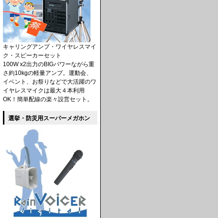
キャリングアンプ・ワイヤレスマイ
ク・スピーカーセット
100W x2出力のBIGパワーながら重
さ約10kgの軽量アンプ。運動会、
イベント、お祭りなどで大活躍のワ
イヤレスマイクは最大４本利用
OK！簡単配線の楽々設営セット。
選挙・防災用スーパーメガホン