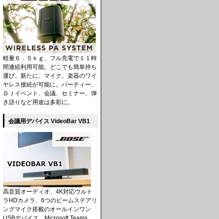
軽量６．５ｋｇ、フル充電で１１時
間連続利用可能。どこでも簡単持ち
運び。新たに、マイク、楽器のワイ
ヤレス接続が可能に。パーティー、
ＤＪイベント、会議、セミナー、弾
き語りなど用途は多彩に。
会議用デバイス VideoBar VB1
高音質オーディオ、4K対応ウルト
ラHDカメラ、6つのビームステアリ
ングマイク搭載のオールインワン
USBデバイス。Microsoft Teams、