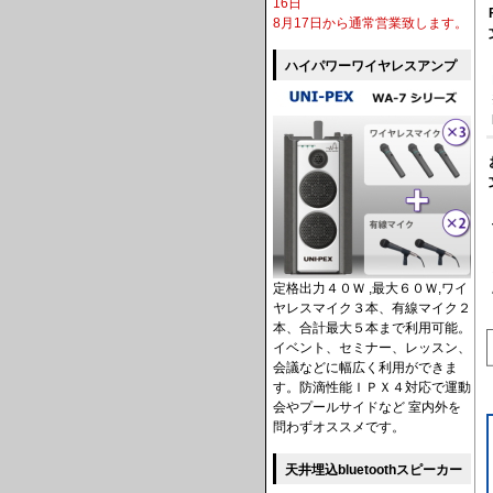
16日
8月17日から通常営業致します。
ハイパワーワイヤレスアンプ
定格出力４０Ｗ ,最大６０Ｗ,ワイ
ヤレスマイク３本、有線マイク２
本、合計最大５本まで利用可能。
イベント、セミナー、レッスン、
会議などに幅広く利用ができま
す。防滴性能ＩＰＸ４対応で運動
会やプールサイドなど 室内外を
問わずオススメです。
天井埋込bluetoothスピーカー