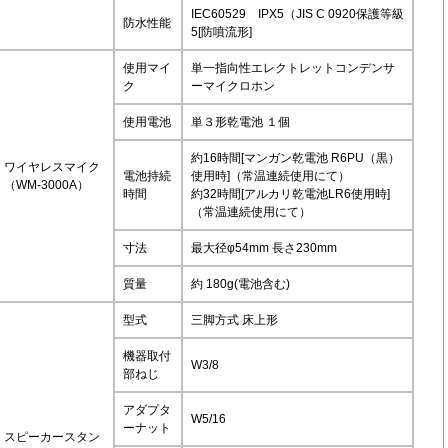
IEC60529 IPX5（JIS C 0920保護等級
防水性能
5[防噴流形]
使用マイ
単一指向性エレクトレットコンデンサ
ク
ーマイクロホン
使用電池
単３形乾電池 １個
約16時間[マンガン乾電池 R6PU（黒）
ワイヤレスマイク
電池持続
使用時]（常温連続使用にて）
（WM-3000A）
時間
約32時間[アルカリ乾電池LR6使用時]
（常温連続使用にて）
寸法
最大径φ54mm 長さ230mm
質量
約 180g(電池含む)
型式
三脚方式 床上形
機器取付
W3/8
部ねじ
アダプタ
W5/16
ーナット
スピーカースタン