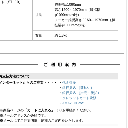
ド（ST-110）
脚拡幅φ1090mm
高さ1200～1970mm（脚拡幅
寸法
φ1090mmの時）
メーカー推奨高さ 1160～1970mm（脚
拡幅φ1000mmの時)
質量
約 1.3kg
お支払方法について
インターネットからのご注文・・・・
・
代金引換
・
銀行振込 （前払い）
・
銀行振込 （掛売・後払）
・
クレジットカード決済
・
AMAZON PAY
※商品ページの
「カートに入れる」
よりお手続きください。
※メールアドレスが必須です。
※メールにてご注文明細、納期のご案内をいたします。