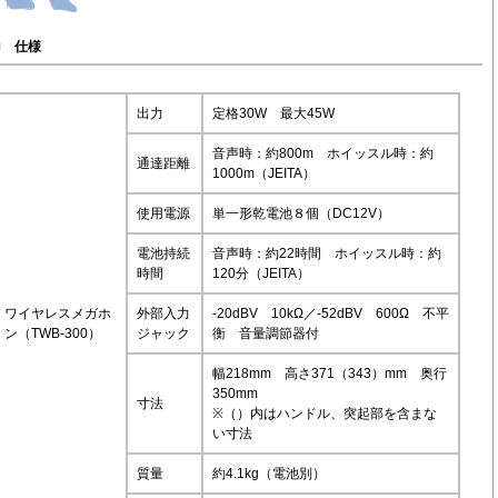
■
仕様
出力
定格30W 最大45W
音声時：約800m ホイッスル時：約
通達距離
1000m（JEITA）
使用電源
単一形乾電池８個（DC12V）
電池持続
音声時：約22時間 ホイッスル時：約
時間
120分（JEITA）
ワイヤレスメガホ
外部入力
-20dBV 10kΩ／-52dBV 600Ω 不平
ン（TWB-300）
ジャック
衡 音量調節器付
幅218mm 高さ371（343）mm 奥行
350mm
寸法
※（）内はハンドル、突起部を含まな
い寸法
質量
約4.1kg（電池別）