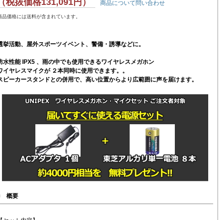
（税抜価格131,091円）
商品について問い合わせ
商品価格には送料が含まれています。
選挙活動、屋外スポーツイベント、警備・誘導などに。
防水性能 IPX5 、雨の中でも使用できるワイヤレスメガホン
ワイヤレスマイクが ２本同時に使用できます。。
スピーカースタンドとの併用で、高い位置からより広範囲に声を届けます。
■
概要