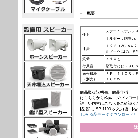
■
概要
ステー：ステンレ
仕上
スピーカー
ホルダー，防塵カ
１２６（Ｗ）×４２
寸法
ルダーを広げた場
質量
４１０ｇ
スピーカー
付属品
壁取付ねじ（ＳＵ
適合機種
ＥＲ－１１０３，
（別売）
１０６Ｗ
商品取扱説明書、商品仕様
スピーカー
はこちらから検索、ダウンロー
詳しい内容はこちらをご確認く
[品番]に SP-1100 を入力後、[検
TOA 商品データダウンロード
スピーカー
設