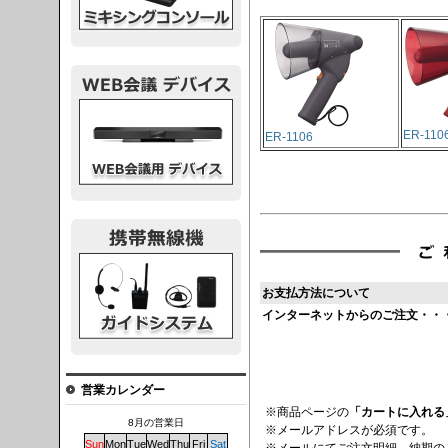
議デバイス
ER-110
ER-1106
システム
お支払方法について
インターネットからのご注文・・
営業カレンダー
※商品ページの
「カートに入れる
8月の営業日
※メールアドレスが必須です。
Sun
Mon
Tue
Wed
Thu
Fri
Sat
※メールにてご注文明細、納期の