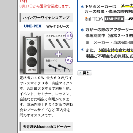
16日
8月17日から通常営業致します。
ハイパワーワイヤレスアンプ
定格出力４０Ｗ ,最大６０Ｗ,ワイ
ヤレスマイク３本、有線マイク２
本、合計最大５本まで利用可能。
イベント、セミナー、レッスン、
会議などに幅広く利用ができま
す。防滴性能ＩＰＸ４対応で運動
会やプールサイドなど 室内外を
問わずオススメです。
天井埋込bluetoothスピーカー