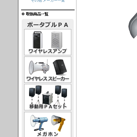
その他 メーカー一覧
レスアンプ
ススピーカー
PAセット
ガホン