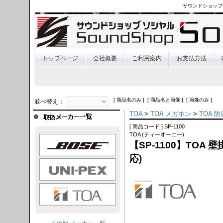
サウンドショップ
トップページ
会社概要
ご利用案内
お支払方法
[ 商品名のみ ] [ 商品名と画像 ] [ 画像のみ ]
並べ替え：
TOA
>
TOA メガホン
>
TOA 
[ 商品コード ] SP-1100
TOA (ティーオーエー)
OSE
【SP-1100】TOA 壁
応)
I-PEX
TOA