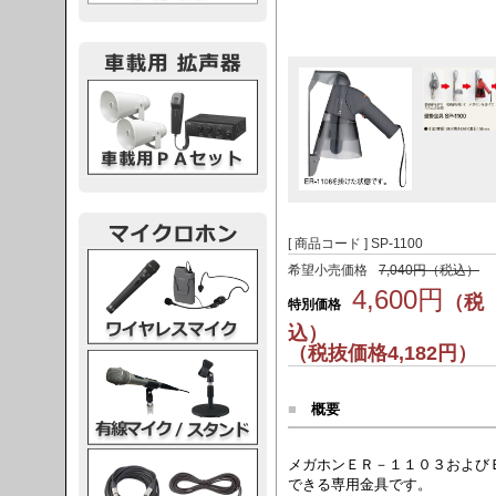
載用PA
[ 商品コード ] SP-1100
レスマイク
希望小売価格
7,040円（税込）
4,600円
（税
特別価格
込）
（税抜価格4,182円）
ク・スタンド
■
概要
ケーブル
メガホンＥＲ－１１０３および
できる専用金具です。