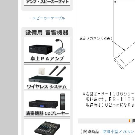
・
スピーカーケーブル
PAアンプ
スシステム
CDプレーヤー
グコンソール
【 関連商品 :
防滴小型メガホン