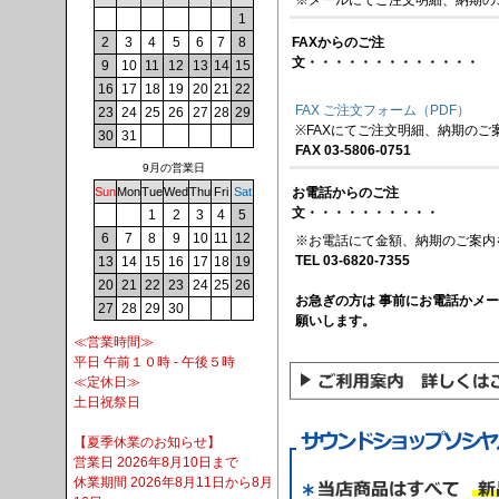
1
FAXからのご注
2
3
4
5
6
7
8
文・・・・・・・・・・・・・
9
10
11
12
13
14
15
16
17
18
19
20
21
22
FAX ご注文フォーム（PDF）
23
24
25
26
27
28
29
※FAXにてご注文明細、納期のご
30
31
FAX 03-5806-0751
9月の営業日
お電話からのご注
Sun
Mon
Tue
Wed
Thu
Fri
Sat
文・・・・・・・・・・
1
2
3
4
5
6
7
8
9
10
11
12
※お電話にて金額、納期のご案内
TEL 03-6820-7355
13
14
15
16
17
18
19
20
21
22
23
24
25
26
お急ぎの方は 事前にお電話かメ
27
28
29
30
願いします。
≪営業時間≫
平日 午前１０時 - 午後５時
≪定休日≫
土日祝祭日
【夏季休業のお知らせ】
営業日 2026年8月10日まで
休業期間 2026年8月11日から8月