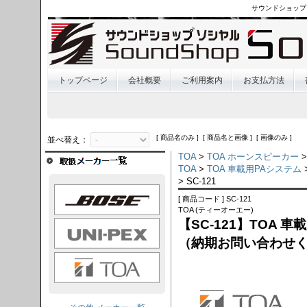
サウンドショップ
トップページ
会社概要
ご利用案内
お支払方法
[ 商品名のみ ] [ 商品名と画像 ] [ 画像のみ ]
並べ替え：
TOA
>
TOA ホーンスピーカー
>
TOA
>
TOA 車載用PAシステム
> SC-121
OSE
[ 商品コード ] SC-121
TOA (ティーオーエー)
【SC-121】TOA 
I-PEX
（納期お問い合わせ
TOA