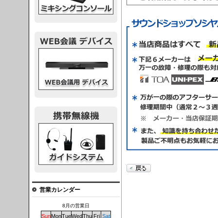
議デバイス
システム
営業カレンダー
8月の営業日
Sun
Mon
Tue
Wed
Thu
Fri
Sat