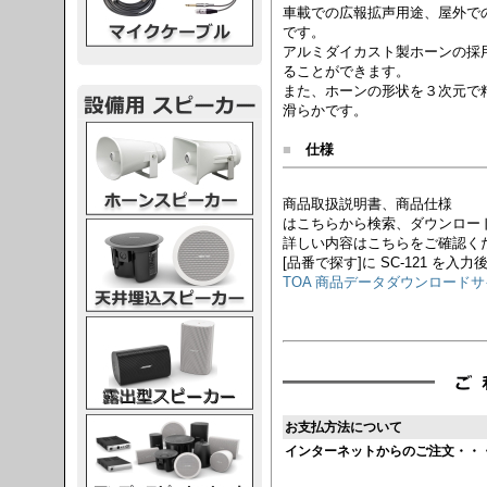
車載での広報拡声用途、屋外で
です。
アルミダイカスト製ホーンの採
ることができます。
また、ホーンの形状を３次元で
滑らかです。
スピーカー
■
仕様
商品取扱説明書、商品仕様
はこちらから検索、ダウンロー
スピーカー
詳しい内容はこちらをご確認く
[品番で探す]に SC-121 を入力
TOA 商品データダウンロード
スピーカー
スピーカー
お支払方法について
インターネットからのご注文・・