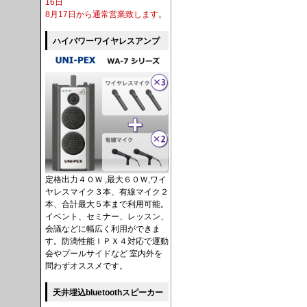
16日
8月17日から通常営業致します。
ハイパワーワイヤレスアンプ
定格出力４０Ｗ ,最大６０Ｗ,ワイ
ヤレスマイク３本、有線マイク２
本、合計最大５本まで利用可能。
イベント、セミナー、レッスン、
会議などに幅広く利用ができま
す。防滴性能ＩＰＸ４対応で運動
会やプールサイドなど 室内外を
問わずオススメです。
天井埋込bluetoothスピーカー