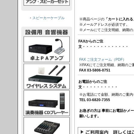
・
スピーカーケーブル
※商品ページの
「カートに入れる
※メールアドレスが必須です。
※メールにてご注文明細、納期の
PAアンプ
FAXからのご注
文・・・・・・・・・・・・・
FAX ご注文フォーム（PDF）
※FAXにてご注文明細、納期のご
スシステム
FAX 03-5806-0751
お電話からのご注
文・・・・・・・・・・
CDプレーヤー
※お電話にて金額、納期のご案内
TEL 03-6820-7355
お急ぎの方は 事前にお電話かメ
願いします。
グコンソール