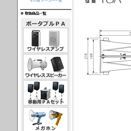
その他 メーカー一覧
レスアンプ
ススピーカー
PAセット
ガホン