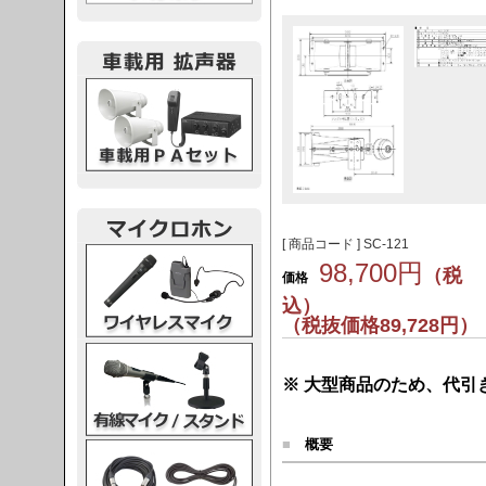
載用PA
[ 商品コード ] SC-121
レスマイク
98,700円
（税
価格
込）
（税抜価格89,728円）
ク・スタンド
※ 大型商品のため、代引
■
概要
ケーブル