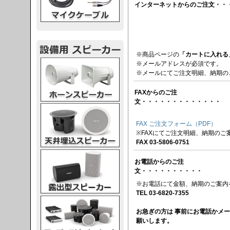
インターネットからのご注文・・
※商品ページの
「カートに入れる
スピーカー
※メールアドレスが必須です。
※メールにてご注文明細、納期の
FAXからのご注
文・・・・・・・・・・・・・
スピーカー
FAX ご注文フォーム（PDF）
※FAXにてご注文明細、納期のご
FAX 03-5806-0751
スピーカー
お電話からのご注
文・・・・・・・・・・
※お電話にて金額、納期のご案内
TEL 03-6820-7355
スピーカー
お急ぎの方は 事前にお電話かメ
願いします。