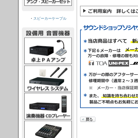
・
スピーカーケーブル
PAアンプ
スシステム
CDプレーヤー
グコンソール