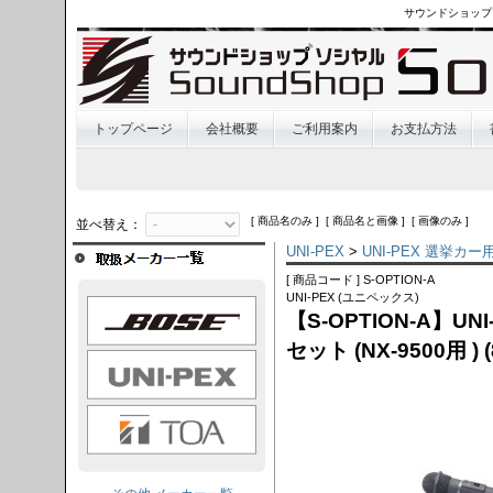
サウンドショップ
トップページ
会社概要
ご利用案内
お支払方法
[ 商品名のみ ] [ 商品名と画像 ] [ 画像のみ ]
並べ替え：
UNI-PEX
>
UNI-PEX 選挙カ
[ 商品コード ] S-OPTION-A
UNI-PEX (ユニペックス)
OSE
【S-OPTION-A】U
セット (NX-9500用 )
I-PEX
TOA