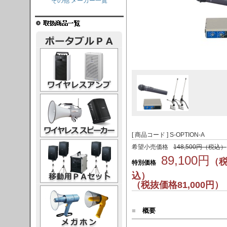
その他 メーカー一覧
レスアンプ
ススピーカー
[ 商品コード ] S-OPTION-A
PAセット
希望小売価格
148,500円（税込）
89,100円
（
特別価格
込）
（税抜価格81,000円）
ガホン
■
概要