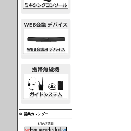
議デバイス
システム
営業カレンダー
8月の営業日
Sun
Mon
Tue
Wed
Thu
Fri
Sat