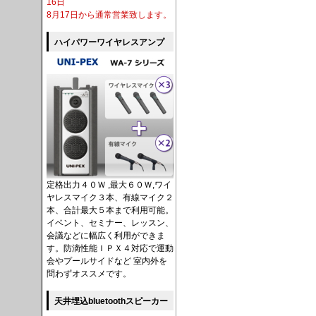
16日
8月17日から通常営業致します。
ハイパワーワイヤレスアンプ
定格出力４０Ｗ ,最大６０Ｗ,ワイ
ヤレスマイク３本、有線マイク２
本、合計最大５本まで利用可能。
イベント、セミナー、レッスン、
会議などに幅広く利用ができま
す。防滴性能ＩＰＸ４対応で運動
会やプールサイドなど 室内外を
問わずオススメです。
天井埋込bluetoothスピーカー