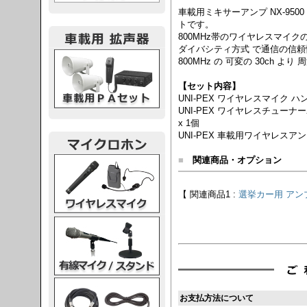
車載用ミキサーアンプ NX-95
トです。
800MHz帯のワイヤレスマイク
ダイバシティ方式 で通信の信
載用PA
800MHz の 可変の 30ch 
【セット内容】
UNI-PEX ワイヤレスマイク ハンド
UNI-PEX ワイヤレスチューナーユ
x 1個
UNI-PEX 車載用ワイヤレスアンテナ 
■
関連商品・オプション
レスマイク
【 関連商品1 :
選挙カー用 アンプ
ク・スタンド
ケーブル
お支払方法について